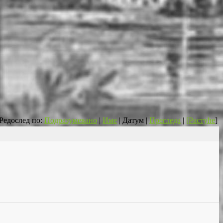
Редослед по:
Подразумевано
|
Име
| Датум |
Прегледа
|
[Растуће
]