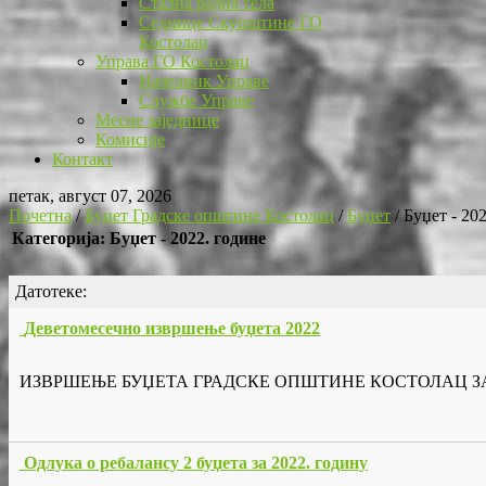
Стална радна тела
Седнице Скупштине ГО
Костолац
Управа ГО Костолац
Начелник Управе
Службе Управе
Месне заједнице
Комисије
Контакт
петак, август 07, 2026
Почетна
/
Буџет Градске општине Костолац
/
Буџет
/
Буџет - 20
Категорија: Буџет - 2022. године
Датотеке:
Деветомесечно извршење буџета 2022
ИЗВРШЕЊЕ БУЏЕТА ГРАДСКЕ ОПШТИНЕ КОСТОЛАЦ ЗА ПЕР
Одлука о ребалансу 2 буџета за 2022. годину