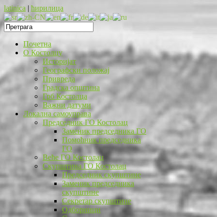
latinica
|
ћирилица
Почетна
O Костолцу
Историјат
Географски положај
Привреда
Градска општина
Грб Костолца
Важни датуми
Локална самоуправа
Председник ГО Костолац
Заменик председника ГО
Помоћник председника
ГО
Веће ГО Костолац
Скупштина ГО Костолац
Председник скупштине
Заменик председника
скупштине
Секретар скупштине
Одборници