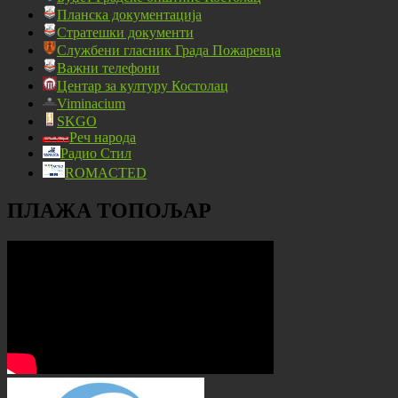
Планска документација
Стратешки документи
Службени гласник Града Пожаревца
Важни телефони
Центар за културу Костолац
Viminacium
SKGO
Реч народа
Радио Стил
ROMACTED
ПЛАЖА ТОПОЉАР