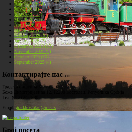
August 2026 (4)
July 2026 (1)
June 2026 (13)
May 2026 (11)
April 2026 (8)
March 2026 (2)
February 2026 (6)
January 2026 (7)
December 2025 (17)
November 2025 (5)
Локомотива у центру Костолца
October 2025 (10)
September 2025 (4)
Контактирајте нас ...
Градска општина Костолац
Боже Димитријевића 12, 12208 Костолац, Република Србија
Тел. (012) 241 830
Email:
grad.kostolac@mts.rs
Костолац на Дунаву
Број посета