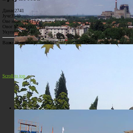
Данас
2741
Јуче
3540
Ове недеље
15132
Овог Месеца
20575
Укупно
5028640
Ваша IP адреса је:
петак, 07 август 2026 18:38
Панорама Костолца
Scroll to top
Црква Св. Максима исповедника