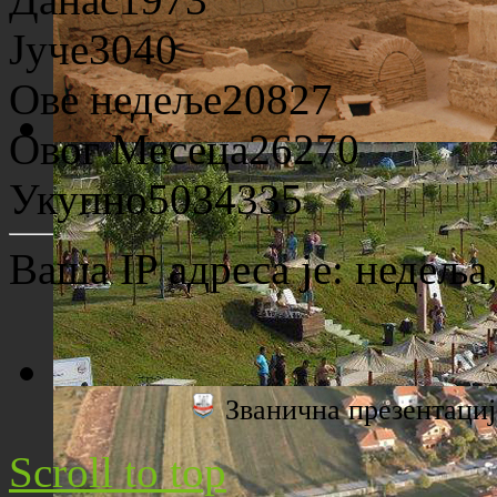
Јуче
3040
Ове недеље
20827
Овог Месеца
26270
Археолошко налазиште "Viminacium"
Укупно
5034335
Ваша IP адреса је:
недеља,
Званична презентац
Плажа "Топољар" - Поглед са торња
Scroll to top