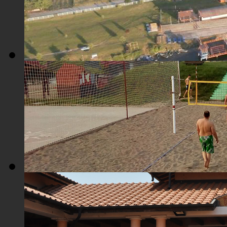
Плажа "Топољар" - Поглед из ваздуха
Плажа "Топољар" - Терени на песку