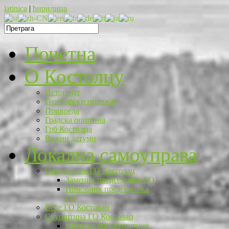
latinica
|
ћирилица
Почетна
O Костолцу
Историјат
Географски положај
Привреда
Градска општина
Грб Костолца
Важни датуми
Локална самоуправа
Председник ГО Костолац
Заменик председника ГО
Помоћник председника
ГО
Веће ГО Костолац
Скупштина ГО Костолац
Председник скупштине