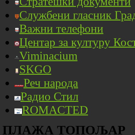
Стратешки документи
Службени гласник Гра
Важни телефони
Центар за културу Кос
Viminacium
SKGO
Реч народа
Радио Стил
ROMACTED
ПЛАЖА ТОПОЉАР