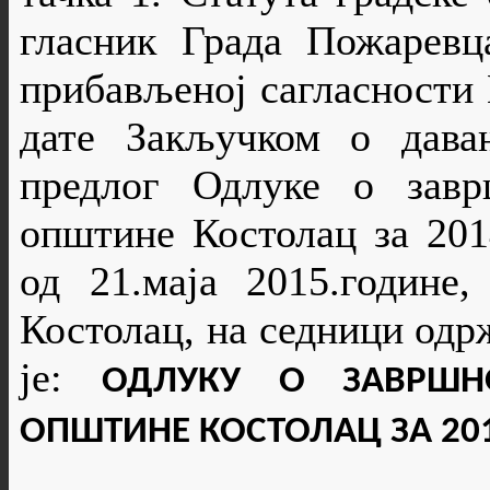
гласник Града Пожаревца
прибављеној сагласности 
дате Закључком о дава
предлог Одлуке о завр
општине Костолац за 201
од 21.маја 2015.године
Костолац, на седници одрж
је:
ОДЛУКУ О ЗАВРШН
ОПШТИНЕ КОСТОЛАЦ ЗА 201