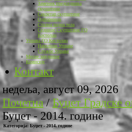
Заменик председника
скупштине
Секретар скупштине
Одборници
Стална радна тела
Седнице Скупштине ГО
Костолац
Управа ГО Костолац
Начелник Управе
Службе Управе
Месне заједнице
Комисије
Контакт
недеља, август 09, 2026
Почетна
/
Буџет Градске 
Буџет - 2014. године
Категорија: Буџет - 2014. године