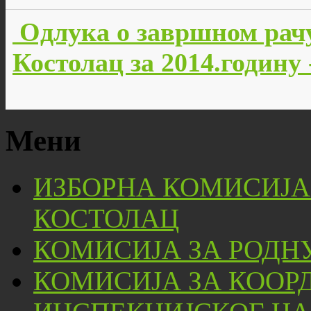
Oдлукa о завршном рач
Костолац за 2014.годину
Мени
ИЗБОРНА КОМИСИЈА
КОСТОЛАЦ
КОМИСИЈА ЗА РОДН
КОМИСИЈА ЗА КООР