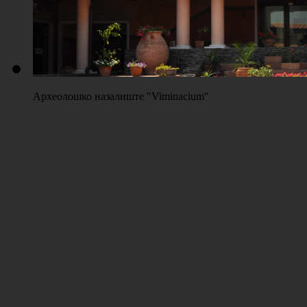
Археолошко назалиште "Viminacium"