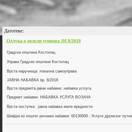
Датотеке:
Одлука о додели уговора ЈН 8/2018
Градска општина Костолац
Управа Градске општине Костолац
Врста наручиоца: локална самоуправа
ЈАВНА НАБАВКА бр.
8/2018
Врста предмета јавне набавке: набавка
услуга
.
Предмет набавке:
НАБАВКА УСЛУГА ВОЗАЧА
Врста поступка: јавна набавка мале вредности
Шифра из општег речника набавки:
60130000 - Услуге друмског путн