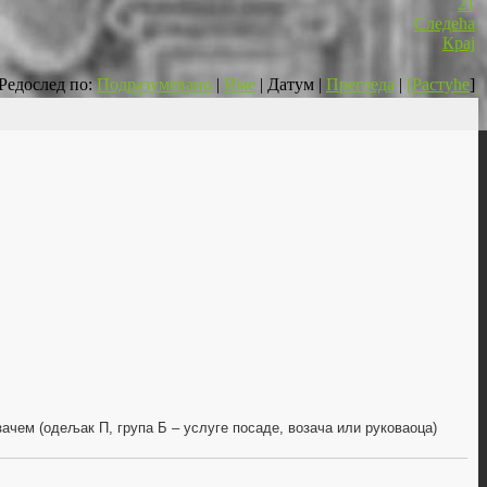
21
Следећа
Крај
Редослед по:
Подразумевано
|
Име
| Датум |
Прегледа
|
[Растуће
]
зачем (одељак П, група Б – услуге посаде, возача или руковаоца)