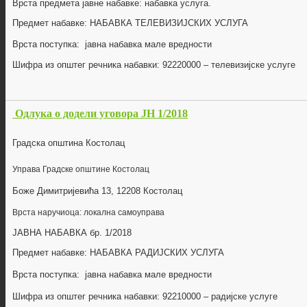
Врста предмета јавне набавке: набавка
услуга
.
Предмет набавке:
НАБАВКА ТЕЛЕВИЗИЈСКИХ УСЛУГА
Врста поступка: јавна набавка мале вредности
Шифра из општег речника набавки:
922
2
0000
–
телевизијске услуге
Одлука о додели уговора ЈН 1/2018
Градска општина Костолац
Управа Градске општине Костолац
Боже Димитријевића 13, 12208 Костолац
Врста наручиоца: локална самоуправа
ЈАВНА НАБАВКА бр. 1/2018
Предмет набавке:
НАБАВКА РАДИЈСКИХ УСЛУГА
Врста поступка: јавна набавка мале вредности
Шифра из општег речника набавки:
92210000
–
радијске услуге