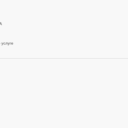
А
е
услуге