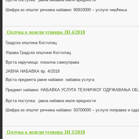
Шифра из општег речника набавки:
90910000
–
услуге чишћења
Одлука о додели уговора ЈН 4/2018
Градска општина Костолац
Управа Градске општине Костолац
Врста наручиоца: локална самоуправа
ЈАВНА НАБАВКА бр.
4/2018
Врста предмета јавне набавке: набавка
услуга
Предмет набавке:
НАБАВКА УСЛУГА ТЕХНИЧКОГ ОДРЖАВАЊА ОБ
Врста поступка: јавна набавка мале вредности
Шифра из општег речника набавки:
50700000
–
услуге поправке и одр
Одлука о додели уговора ЈН 3/2018