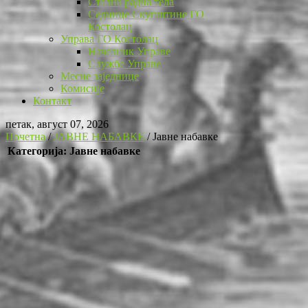
Стална радна тела
Седнице Скупштине ГО
Костолац
Управа ГО Костолац
Начелник Управе
Службе Управе
Месне заједнице
Комисије
Контакт
петак, август 07, 2026
Почетна
/
ЈАВНЕ НАБАВКЕ
/
Јавне набавке
Категорија: Јавне набавке