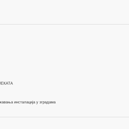
ЈЕКАТА
жавања инсталација у зградама