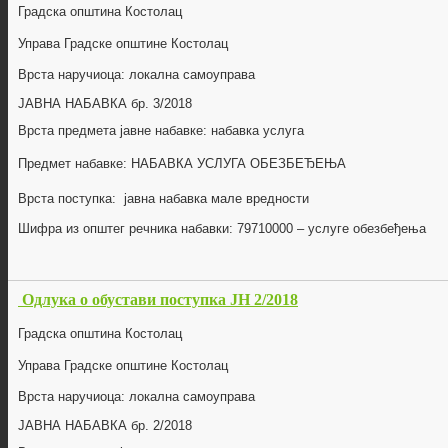
Градска општина Костолац
Управа Градске општине Костолац
Врста наручиоца: локална самоуправа
ЈАВНА НАБАВКА бр.
3/2018
Врста предмета јавне набавке: набавка
услуга
Предмет набавке:
НАБАВКА УСЛУГА ОБЕЗБЕЂЕЊА
Врста поступка: јавна набавка мале вредности
Шифра из општег речника набавки:
79710000 – услуге обезбе
ђе
ња
Одлука о обустави поступка ЈН 2/2018
Градска општина Костолац
Управа Градске општине Костолац
Врста наручиоца: локална самоуправа
ЈАВНА НАБАВКА бр.
2/2018