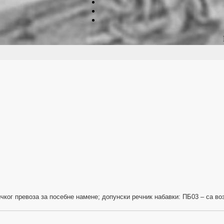
ичког превоза за посебне намене;
допунски речник набавки: ПБ03 – са во