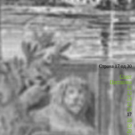
Страна 17 од 30
Старт
Претходна
12
13
14
15
16
17
18
19
20