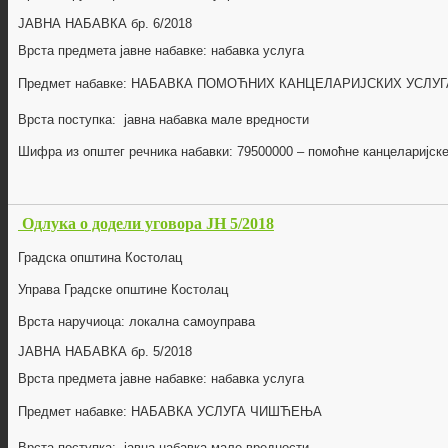
ЈАВНА НАБАВКА бр.
6/2018
Врста предмета јавне набавке: набавка
услуга
Предмет набавке:
НАБАВКА ПОМОЋНИХ КАНЦЕЛАРИЈСКИХ УСЛУГ
Врста поступка: јавна набавка мале вредности
Шифра из општег речника набавки:
79500000
–
помоћне канцеларијск
Одлука о додели уговора ЈН 5/2018
Градска општина Костолац
Управа Градске општине Костолац
Врста наручиоца: локална самоуправа
ЈАВНА НАБАВКА бр.
5/2018
Врста предмета јавне набавке: набавка
услуга
Предмет набавке:
НАБАВКА УСЛУГА ЧИШЋЕЊА
Врста поступка: јавна набавка мале вредности