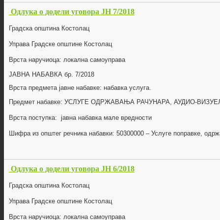
Одлука о додели уговора ЈН 7/2018
Градска општина Костолац
Управа Градске општине Костолац
Врста наручиоца: локална самоуправа
ЈАВНА НАБАВКА бр.
7/2018
Врста предмета јавне набавке: набавка
услуга
.
Предмет набавке:
УСЛУГЕ ОДРЖАВАЊА РАЧУНАРА, АУДИО-ВИЗУЕ
Врста поступка: јавна набавка мале вредности
Шифра из општег речника набавки:
50300000
–
Услуге поправке, одрж
Одлука о додели уговора ЈН 6/2018
Градска општина Костолац
Управа Градске општине Костолац
Врста наручиоца: локална самоуправа