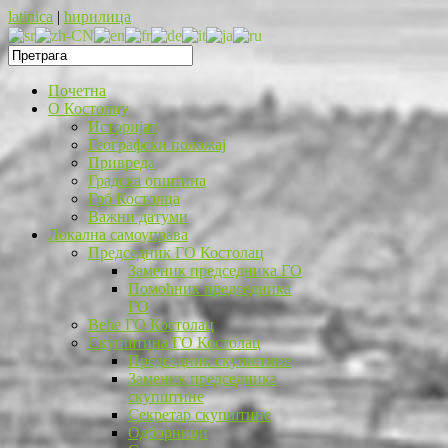
latinica
|
ћирилица
Почетна
O Костолцу
Историјат
Географски положај
Привреда
Градска општина
Грб Костолца
Важни датуми
Локална самоуправа
Председник ГО Костолац
Заменик председника ГО
Помоћник председника
ГО
Веће ГО Костолац
Скупштина ГО Костолац
Председник скупштине
Заменик председника
скупштине
Секретар скупштине
Одборници