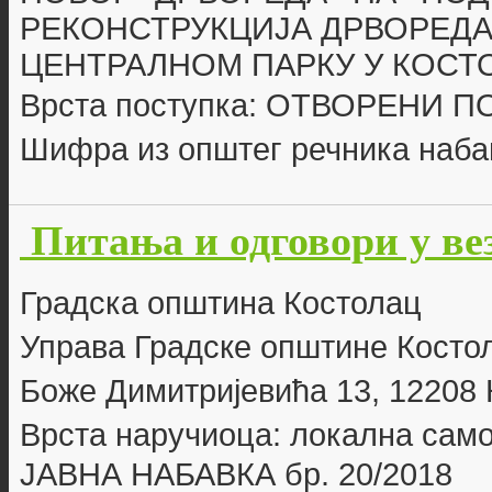
РЕКОНСТРУКЦИЈА ДРВОРЕДА
ЦЕНТРАЛНОМ ПАРКУ У КОСТ
Врста поступка: ОТВОРЕНИ 
Шифра из општег речника наба
Питања и одговори у ве
Г
радска општина Костолац
Управа Градске општине Косто
Боже Димитријевића 13, 12208
Врста наручиоца: локална сам
ЈАВНА НАБАВКА бр. 20
/2018