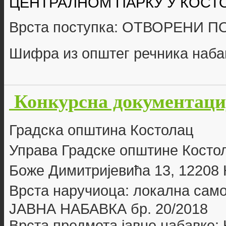
ЦЕНТРАЛНОМ ПАРКУ У КОСТ
Врста поступка: ОТВОРЕНИ 
Шифра из општег речника наба
Конкурсна документациј
Г
радска општина Костолац
Управа Градске општине Косто
Боже Димитријевића 13, 12208
Врста наручиоца: локална сам
ЈАВНА НАБАВКА бр. 20
/2018
Врста предмета јавне набавке