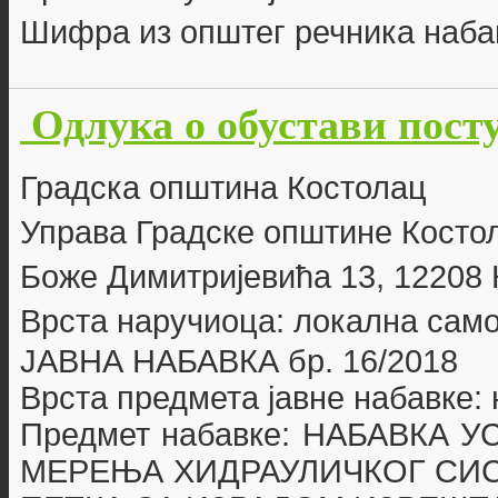
Шифра из општег речника наба
Одлука о обустави пост
Г
радска општина Костолац
Управа Градске општине Косто
Боже Димитријевића 13, 12208
Врста наручиоца: локална сам
ЈАВНА НАБАВКА бр.
16/2018
Врста предмета јавне набавке:
Предмет набавке:
НАБАВКА У
МЕРЕЊА
ХИДРАУЛИЧКОГ СИ