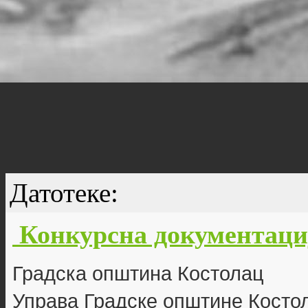
Датотеке:
Конкурсна документациј
Г
радска општина Костолац
Управа Градске општине Косто