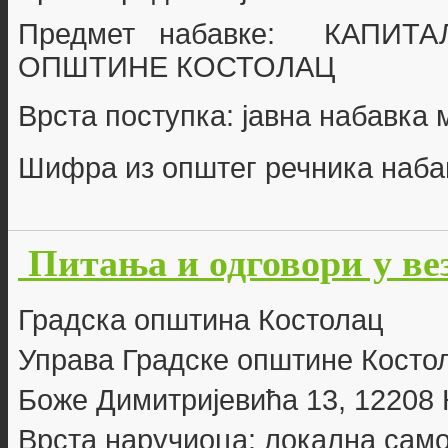
Предмет набавке: КАПИТ
ОПШТИНЕ КОСТОЛАЦ
Врста поступка: јавна набавка
Шифра из општег речника наба
Питања и одговори у ве
Г
радска општина Костолац
Управа Градске општине Косто
Боже Димитријевића 13, 12208
Врста наручиоца: локална сам