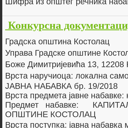
Шифра из општег речника наба
Конкурсна документациј
Г
радска општина Костолац
Управа Градске општине Косто
Боже Димитријевића 13, 12208
Врста наручиоца: локална сам
ЈАВНА НАБАВКА бр.
19/2018
Врста предмета јавне набавке:
Предмет набавке: КАПИТ
ОПШТИНЕ КОСТОЛАЦ
Врста поступка: јавна набавка