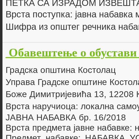
ПЕТКА
СА ИЗРАДОМ ИЗВЕШТ
Врста поступка: јавна набавка
Шифра из општег речника наба
Обавештење о обустави 
Г
радска општина Костолац
Управа Градске општине Костол
Боже Димитријевића 13, 12208 
Врста наручиоца: локална само
ЈАВНА НАБАВКА бр.
16/2018
Врста предмета јавне набавке: 
Предмет набавке:
НАБАВКА У