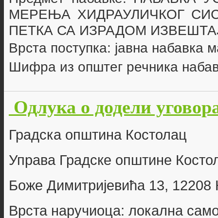
МЕРЕЊА
ХИДРАУЛИЧКОГ СИ
ПЕТКА
СА ИЗРАДОМ ИЗВЕШТА
Врста поступка: јавна набавка 
Шифра из општег речника набав
Одлука о додели уговора
Г
радска општина Костолац
Управа Градске општине Косто
Боже Димитријевића 13, 12208
Врста наручиоца: локална сам