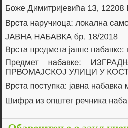
Боже Димитријевића 13, 12208
Врста наручиоца: локална сам
ЈАВНА НАБАВКА бр.
18/2018
Врста предмета јавне набавке:
Предмет набавке:
ИЗГРАД
ПРВОМАЈСКОЈ УЛИЦИ У КОС
Врста поступка: јавна набавка
Шифра из општег речника наба
Обавештење о закључено