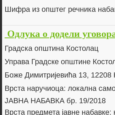
Шифра из општег речника наба
Одлука о додели уговора
Г
радска општина Костолац
Управа Градске општине Косто
Боже Димитријевића 13, 12208
Врста наручиоца: локална сам
ЈАВНА НАБАВКА бр.
19/2018
Врста предмета јавне набавке: