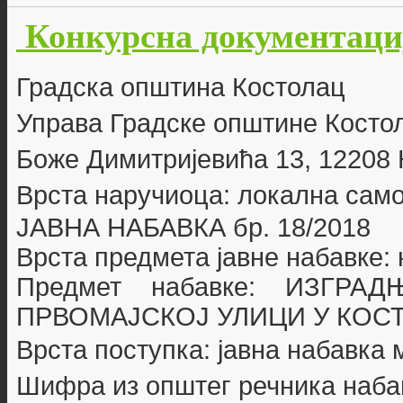
Конкурсна документациј
Г
радска општина Костолац
Управа Градске општине Косто
Боже Димитријевића 13, 12208
Врста наручиоца: локална сам
ЈАВНА НАБАВКА бр.
18/2018
Врста предмета јавне набавке:
Предмет набавке:
ИЗГРАД
ПРВОМАЈСКОЈ УЛИЦИ У КОС
Врста поступка: јавна набавка
Шифра из општег речника наба