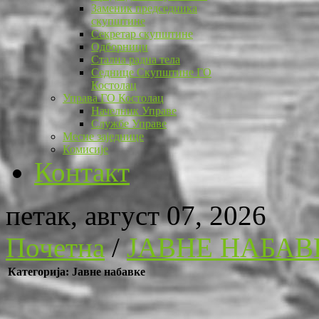
Заменик председника
скупштине
Секретар скупштине
Одборници
Стална радна тела
Седнице Скупштине ГО
Костолац
Управа ГО Костолац
Начелник Управе
Службе Управе
Месне заједнице
Комисије
Контакт
петак, август 07, 2026
Почетна
/
ЈАВНЕ НАБАВ
Категорија: Јавне набавке