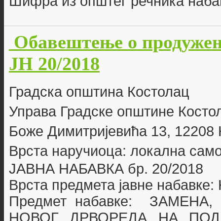
Шифра из општег речника наба
Обавештење о продужењ
ЈН 20/2018
Г
радска општина Костолац
Управа Градске општине Косто
Боже Димитријевића 13, 12208
Врста наручиоца: локална сам
ЈАВНА НАБАВКА бр. 20
/2018
Врста предмета јавне набавке
Предмет набавке:
ЗАМЕНА,
НОВОГ ДРВОРЕДА НА ПОД