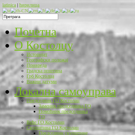
latinica
|
ћирилица
Почетна
O Костолцу
Историјат
Географски положај
Привреда
Градска општина
Грб Костолца
Важни датуми
Локална самоуправа
Председник ГО Костолац
Заменик председника ГО
Помоћник председника
ГО
Веће ГО Костолац
Скупштина ГО Костолац
Председник скупштине