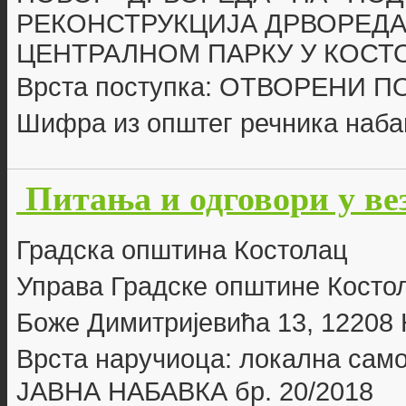
РЕКОНСТРУКЦИЈА ДРВОРЕДА
ЦЕНТРАЛНОМ ПАРКУ У КОСТ
Врста поступка: ОТВОРЕНИ 
Шифра из општег речника наба
Питања и одговори у ве
Г
радска општина Костолац
Управа Градске општине Косто
Боже Димитријевића 13, 12208
Врста наручиоца: локална сам
ЈАВНА НАБАВКА бр. 20
/2018