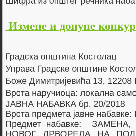
Шифра из општег речника наба
Измене и допуне конкур
Г
радска општина Костолац
Управа Градске општине Косто
Боже Димитријевића 13, 12208
Врста наручиоца: локална сам
ЈАВНА НАБАВКА бр. 20
/2018
Врста предмета јавне набавке
Предмет набавке:
ЗАМЕНА,
НОВОГ ДРВОРЕДА НА ПОД