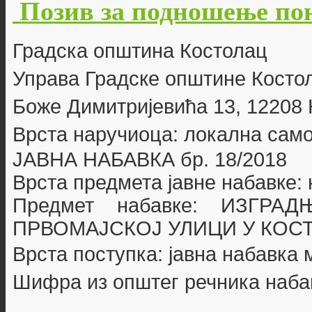
Позив за подношење пон
Г
радска општина Костолац
Управа Градске општине Косто
Боже Димитријевића 13, 12208
Врста наручиоца: локална сам
ЈАВНА НАБАВКА бр.
18/2018
Врста предмета јавне набавке:
Предмет набавке:
ИЗГРАД
ПРВОМАЈСКОЈ УЛИЦИ У КОС
Врста поступка: јавна набавка
Шифра из општег речника наба