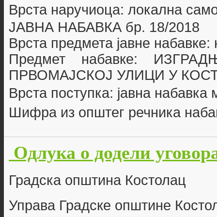
Врста наручиоца: локална сам
ЈАВНА НАБАВКА бр.
18/2018
Врста предмета јавне набавке:
Предмет набавке:
ИЗГРАД
ПРВОМАЈСКОЈ УЛИЦИ У КОС
Врста поступка: јавна набавка
Шифра из општег речника наба
Одлука о додели уговора
Г
радска општина Костолац
Управа Градске општине Косто