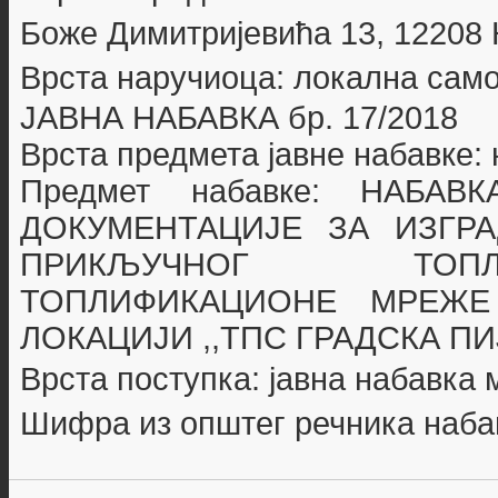
Боже Димитријевића 13, 12208
Врста наручиоца: локална сам
ЈАВНА НАБАВКА бр.
17/2018
Врста предмета јавне набавке:
Предмет набавке:
НАБАВК
ДОКУМЕНТАЦИЈЕ ЗА
ИЗГР
ПРИКЉУЧНОГ
ТОП
ТОПЛИФИКАЦИОНЕ МРЕ
ЛОКАЦИЈИ ,,ТПС ГРАДСКА П
Врста поступка: јавна набавка
Шифра из општег речника наба