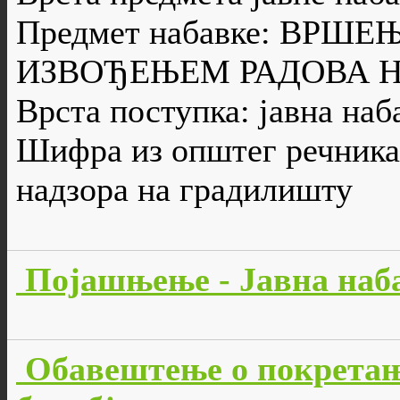
Предмет набавке: ВРШ
ИЗВОЂЕЊЕМ РАДОВА 
Врста поступка: јавна наб
Шифра из општег речника 
надзора на градилишту
Појашњење - Јавна наба
Обавештење о покретањ