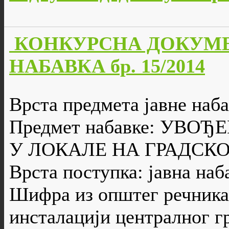
КОНКУРСНА ДОКУМЕ
НАБАВКА бр. 15/2014
Врста предмета јавне наба
Предмет набавке: УВО
У ЛОКАЛЕ НА ГРАДСК
Врста поступка: јавна наб
Шифра из општег речника 
инсталацији централног г