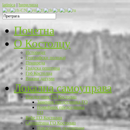
latinica
|
ћирилица
Почетна
O Костолцу
Историјат
Географски положај
Привреда
Градска општина
Грб Костолца
Важни датуми
Локална самоуправа
Председник ГО Костолац
Заменик председника ГО
Помоћник председника
ГО
Веће ГО Костолац
Скупштина ГО Костолац
Председник скупштине