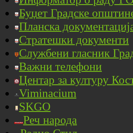
Буџет Градске општин
Планска документациј
Стратешки документи
Службени гласник Гра
Важни телефони
Центар за културу Кос
Viminacium
SKGO
Реч народа