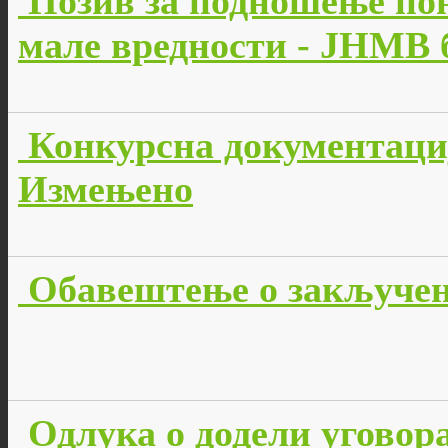
Позив за подношење пон
мале вредности - JНМВ б
Конкурсна документација
Измењено
Обавештење о закључено
Одлука о додели уговора