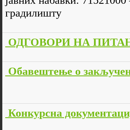
јавних набавки: 71521000 
градилишту
ОДГОВОРИ НА ПИТАЊА 
Обавештење о закључено
Конкурсна документација