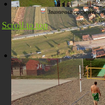
Званична презентац
Плажа "Топољар" - Поглед са торња
Scroll to top
Плажа "Топољар" - Поглед из ваздуха