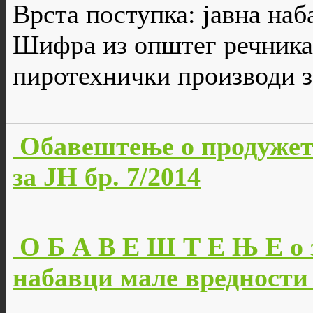
Врста поступка: јавна наб
Шифра из општег речника
пиротехнички производи з
Обавештење о продужет
за ЈН бр. 7/2014
О Б А В Е Ш Т Е Њ Е о 
набавци мале вредности 