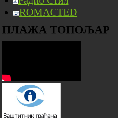
Радио Стил
ROMACTED
ПЛАЖА ТОПОЉАР