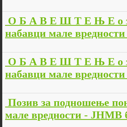
О Б А В Е Ш Т Е Њ Е о 
набавци мале вредности 
О Б А В Е Ш Т Е Њ Е о 
набавци мале вредности 
Позив за подношење пон
мале вредности - JНМВ б