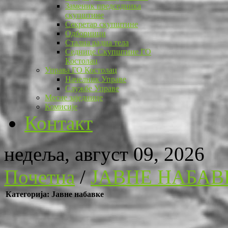
Заменик председника
скупштине
Секретар скупштине
Одборници
Стална радна тела
Седнице Скупштине ГО
Костолац
Управа ГО Костолац
Начелник Управе
Службе Управе
Месне заједнице
Комисије
Контакт
недеља, август 09, 2026
Почетна
/
ЈАВНЕ НАБАВ
Категорија: Јавне набавке