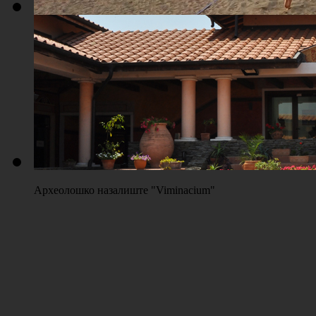
Плажа "Топољар" - Терени на песку
Археолошко назалиште "Viminacium"