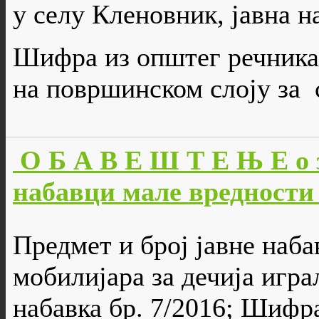
у селу Кленовник, јавна на
Шифра из општег речника 
на површинском слоју за 
О Б А В Е Ш Т Е Њ Е о 
набавци мале вредности 
Предмет и број јавне наба
мобилијара за дечија игр
набавка бр. 7/2016; Шифр