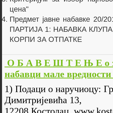
цена"
Предмет јавне набавке 20/201
ПАРТИЈА 1: НАБАВКА КЛУПА
КОРПИ ЗА ОТПАТКЕ
О Б А В Е Ш Т Е Њ Е о 
набавци мале вредности 
1) Подаци о наручиоцу: Г
Димитријевића 13,
12208 Костолац, www.kosto