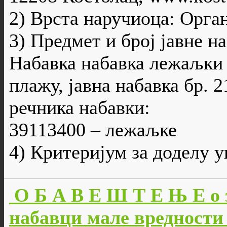
2) Врста наручиоца: Орга
3) Предмет и број јавне н
Набавка набавка лежаљки 
плажу, јавна набавка бр. 
речника набавки:
39113400 – лежаљке
4) Критеријум за доделу 
О Б А В Е Ш Т Е Њ Е о 
набавци мале вредности 