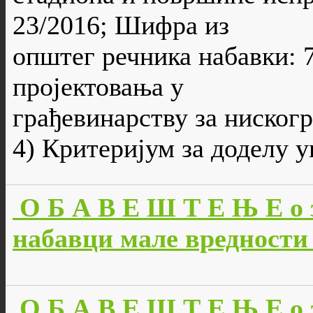
23/2016; Шифра из
општег речника набавки: 
пројектовања у
грађевинарству за ниског
4) Критеријум за доделу 
О Б А В Е Ш Т Е Њ Е о 
набавци мале вредности 
О Б А В Е Ш Т Е Њ Е о 