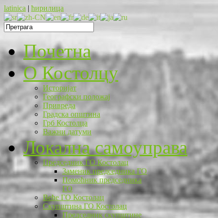
latinica
|
ћирилица
Почетна
O Костолцу
Историјат
Географски положај
Привреда
Градска општина
Грб Костолца
Важни датуми
Локална самоуправа
Председник ГО Костолац
Заменик председника ГО
Помоћник председника
ГО
Веће ГО Костолац
Скупштина ГО Костолац
Председник скупштине