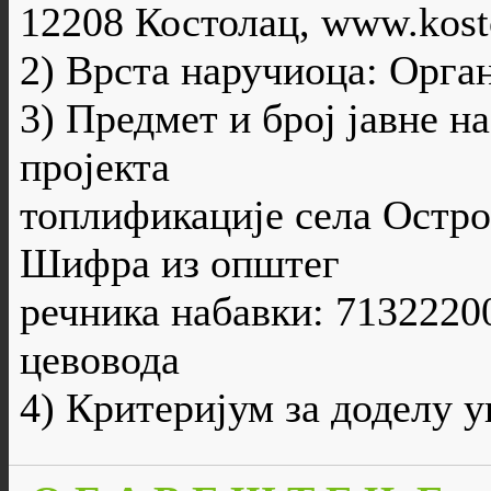
12208 Костолац, www.kosto
2) Врста наручиоца: Орга
3) Предмет и број јавне н
пројекта
топлификације села Остров
Шифра из општег
речника набавки: 7132220
цевовода
4) Критеријум за доделу 