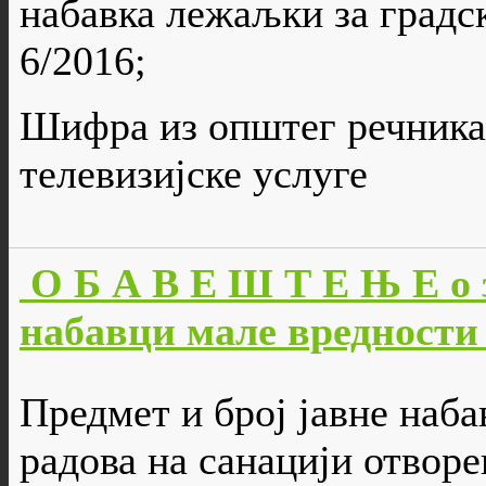
набавка лежаљки за градск
6/2016;
Шифра из општег речника
телевизијске услуге
О Б А В Е Ш Т Е Њ Е о 
набавци мале вредности 
Предмет и број јавне наба
радова на санацији отворе