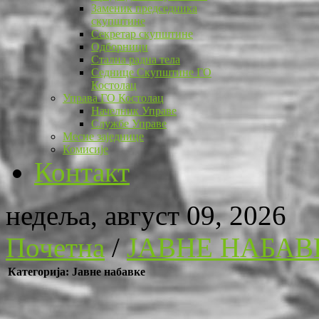
Заменик председника
скупштине
Секретар скупштине
Одборници
Стална радна тела
Седнице Скупштине ГО
Костолац
Управа ГО Костолац
Начелник Управе
Службе Управе
Месне заједнице
Комисије
Контакт
недеља, август 09, 2026
Почетна
/
ЈАВНЕ НАБАВ
Категорија: Јавне набавке