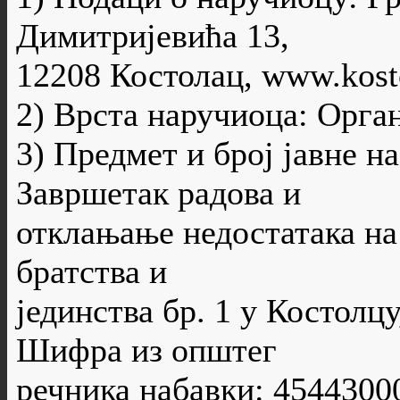
Димитријевића 13,
12208 Костолац, www.kosto
2) Врста наручиоца: Орга
3) Предмет и број јавне н
Завршетак радова и
отклањање недостатака на
братства и
јединства бр. 1 у Костолцу
Шифра из општег
речника набавки: 4544300