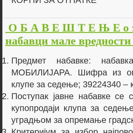
КОРПИ ЗА ОТПАТКЕ
О Б А В Е Ш Т Е Њ Е о 
набавци мале вредности б
Предмет набавке: наба
МОБИЛИЈАРА. Шифра из опш
клупе за седење; 39224340 – 
Поступак јавне набавке се 
купопродаји клупа за седење
уградњом за опремање градск
Критеријум за избор најпово