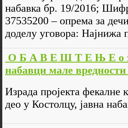
набавка бр. 19/2016; Шиф
37535200 – опрема за деч
доделу уговора: Најнижа 
О Б А В Е Ш Т Е Њ Е о 
набавци мале вредности 
Израда пројекта фекалне к
део у Костолцу, јавна наба