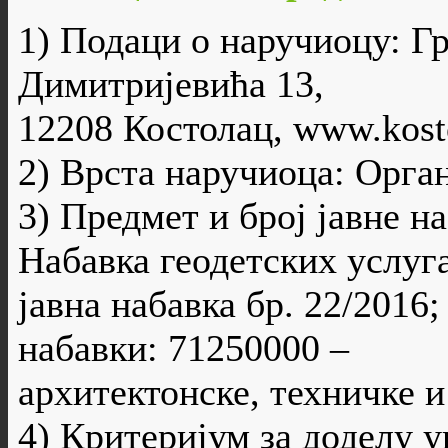
1) Подаци о наручиоцу: Г
Димитријевића 13,
12208 Костолац, www.kosto
2) Врста наручиоца: Орга
3) Предмет и број јавне н
Набавка геодетских услуга
јавна набавка бр. 22/201
набавки: 71250000 –
архитектонске, техничке и
4) Критеријум за доделу 