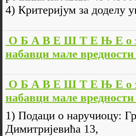
4) Критеријум за доделу 
О Б А В Е Ш Т Е Њ Е о 
набавци мале вредности 
О Б А В Е Ш Т Е Њ Е о 
набавци мале вредности 
1) Подаци о наручиоцу: Г
Димитријевића 13,