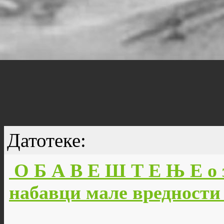
Датотеке:
О Б А В Е Ш Т Е Њ Е о 
набавци мале вредности 