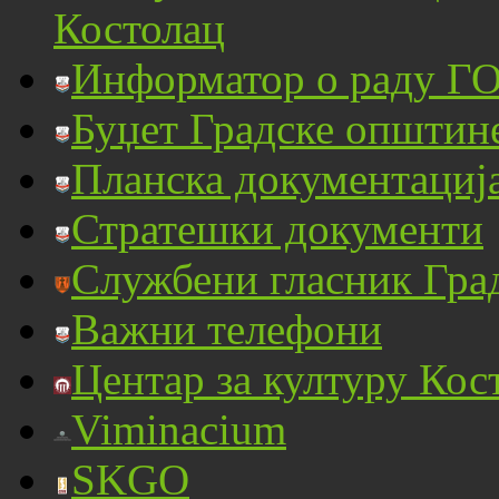
Костолац
Информатор о раду ГО
Буџет Градске општин
Планска документациј
Стратешки документи
Службени гласник Гра
Важни телефони
Центар за културу Кос
Viminacium
SKGO