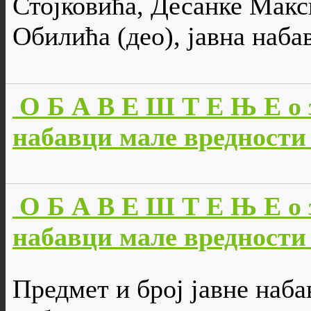
Стојковића, Десанке Мак
Обилића (део), јавна набав
О Б А В Е Ш Т Е Њ Е о 
набавци мале вредности 
О Б А В Е Ш Т Е Њ Е о 
набавци мале вредности 
Предмет и број јавне наба