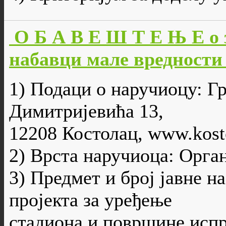
О Б А В Е Ш Т Е Њ Е о 
набавци мале вредности 
1) Подаци о наручиоцу: Г
Димитријевића 13,
12208 Костолац, www.kosto
2) Врста наручиоца: Орга
3) Предмет и број јавне н
пројекта за уређење
стадиона и површине испре