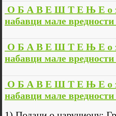
О Б А В Е Ш Т Е Њ Е о 
набавци мале вредности 
О Б А В Е Ш Т Е Њ Е о 
набавци мале вредности б
О Б А В Е Ш Т Е Њ Е о 
набавци мале вредности 
1) Подаци о наручиоцу: Г