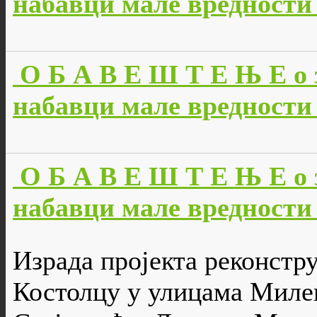
набавци мале вредности б
О Б А В Е Ш Т Е Њ Е о 
набавци мале вредности б
О Б А В Е Ш Т Е Њ Е о 
набавци мале вредности 
Израда пројекта реконстр
Костолцу у улицама Миле