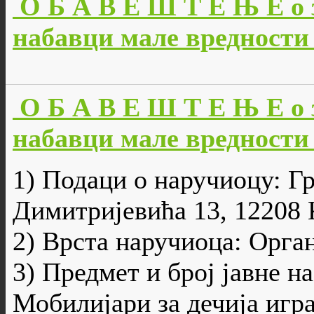
О Б А В Е Ш Т Е Њ Е о 
набавци мале вредности 
О Б А В Е Ш Т Е Њ Е о 
набавци мале вредности 
1) Подаци о наручиоцу: Г
Димитријевића 13, 12208 К
2) Врста наручиоца: Орга
3) Предмет и број јавне н
Мобилијари за дечија игр