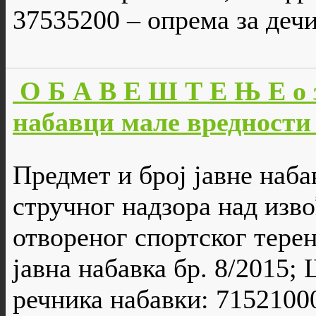
37535200 – опрема за деч
О Б А В Е Ш Т Е Њ Е о 
набавци мале вредности 
Предмет и број јавне наб
стручног надзора над изв
отвореног спортског терен
јавна набавка бр. 8/2015;
речника набавки: 71521000