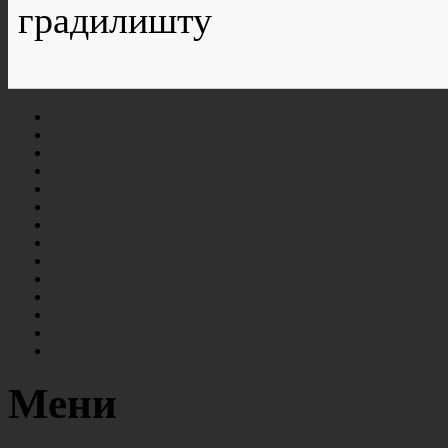
градилишту
Мени