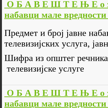
О Б А В Е Ш Т Е Њ Е о 
набавци мале вредности 
Предмет и број јавне наба
телевизијских услуга, јавн
Шифра из општег речника
телевизијске услуге
О Б А В Е Ш Т Е Њ Е о 
набавци мале вредности б