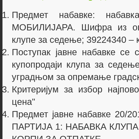
Предмет набавке: наба
МОБИЛИЈАРА. Шифра из опш
клупе за седење; 39224340 – 
Поступак јавне набавке се 
купопродаји клупа за седење
уградњом за опремање градск
Критеријум за избор најпово
цена"
Предмет јавне набавке 20/201
ПАРТИЈА 1: НАБАВКА КЛУПА