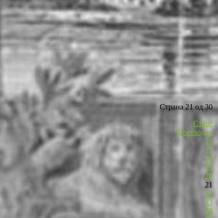
Страна 21 од 30
Старт
Претходна
16
17
18
19
20
21
22
23
24