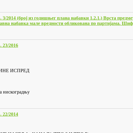
рој из годишњег плана набавки 1.2.1.) Врста предмета ј
а набавка мале вредности обликована по партијама. Ши
23/2016
ИНЕ ИСПРЕД
за нискоградњу
22/2014