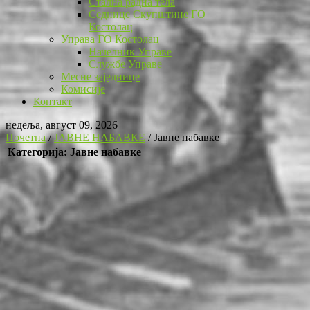
Стална радна тела
Седнице Скупштине ГО
Костолац
Управа ГО Костолац
Начелник Управе
Службе Управе
Месне заједнице
Комисије
Контакт
недеља, август 09, 2026
Почетна
/
ЈАВНЕ НАБАВКЕ
/
Јавне набавке
Категорија: Јавне набавке