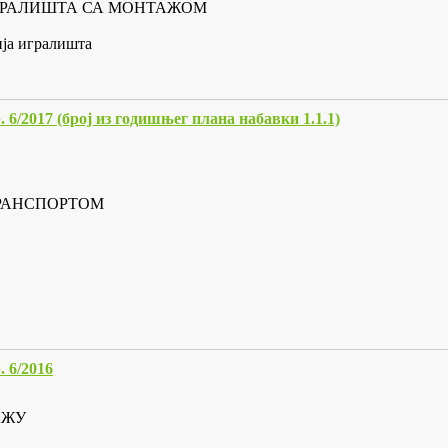
 ИГРАЛИШТА СА МОНТАЖОМ
ија игралишта
 (број из годишњег плана набавки 1.1.1)
ТРАНСПОРТОМ
6/2016
АЖУ