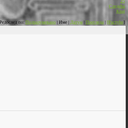
25
Следећа
Крај
Редослед по:
Подразумевано
| Име |
Датум
|
Прегледа
|
[Растуће
]