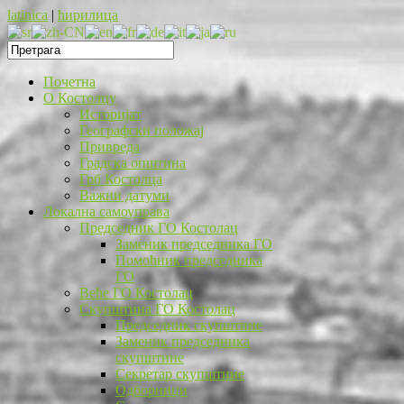
latinica
|
ћирилица
Почетна
O Костолцу
Историјат
Географски положај
Привреда
Градска општина
Грб Костолца
Важни датуми
Локална самоуправа
Председник ГО Костолац
Заменик председника ГО
Помоћник председника
ГО
Веће ГО Костолац
Скупштина ГО Костолац
Председник скупштине
Заменик председника
скупштине
Секретар скупштине
Одборници