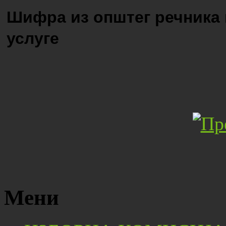
Шифра из општег речника
услуге
Мени