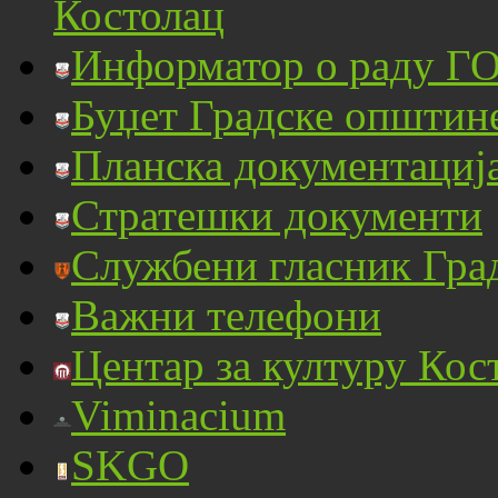
Костолац
Информатор о раду ГО
Буџет Градске општин
Планска документациј
Стратешки документи
Службени гласник Гра
Важни телефони
Центар за културу Кос
Viminacium
SKGO