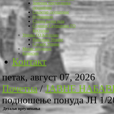
Заменик председника
скупштине
Секретар скупштине
Одборници
Стална радна тела
Седнице Скупштине ГО
Костолац
Управа ГО Костолац
Начелник Управе
Службе Управе
Месне заједнице
Комисије
Контакт
петак, август 07, 2026
Почетна
/
ЈАВНЕ НАБАВ
подношење понуда ЈН 1/2
Детаљи преузимања