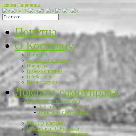
latinica
|
ћирилица
Почетна
O Костолцу
Историјат
Географски положај
Привреда
Градска општина
Грб Костолца
Важни датуми
Локална самоуправа
Председник ГО Костолац
Заменик председника ГО
Помоћник председника
ГО
Веће ГО Костолац
Скупштина ГО Костолац
Председник скупштине