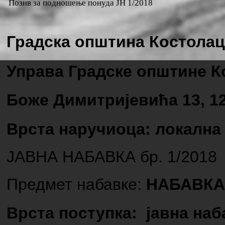
Позив за подношење понуда ЈН 1/2018
Градска општина Костолац
Управа Градске општине К
Боже Д
имитријевића 13, 1
Врста наручиоца: локална
ЈАВНА НАБАВКА бр. 1/2018
Предмет набавке:
НАБАВКА
Врста поступка: јавна на