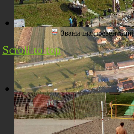
Званична презентац
Плажа "Топољар" - Поглед са торња
Scroll to top
Плажа "Топољар" - Поглед из ваздуха