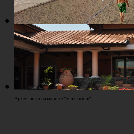
Плажа "Топољар" - Терени на песку
Археолошко назалиште "Viminacium"