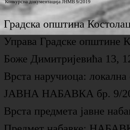
Конкурсна документација ЈНМВ 9/2019
Градска општина Костола
Управа Градске општине 
Боже Димитријевића 13, 1
Врста наручиоца: локална
ЈАВНА НАБАВКА бр. 9/2
Врста предмета јавне н
Предмет набавке: НАБ