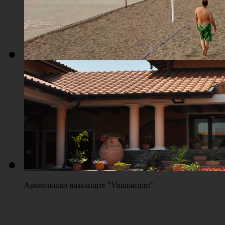
Плажа "Топољар" - Терени на песку
Археолошко назалиште "Viminacium"