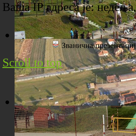
Ваша IP адреса је:
недеља,
Званична презентац
Плажа "Топољар" - Поглед са торња
Scroll to top
Плажа "Топољар" - Поглед из ваздуха