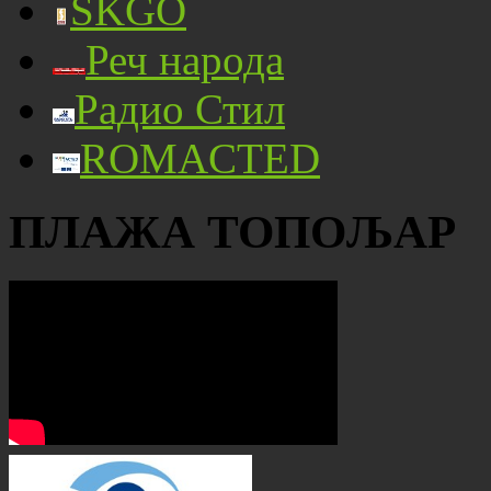
SKGO
Реч народа
Радио Стил
ROMACTED
ПЛАЖА ТОПОЉАР