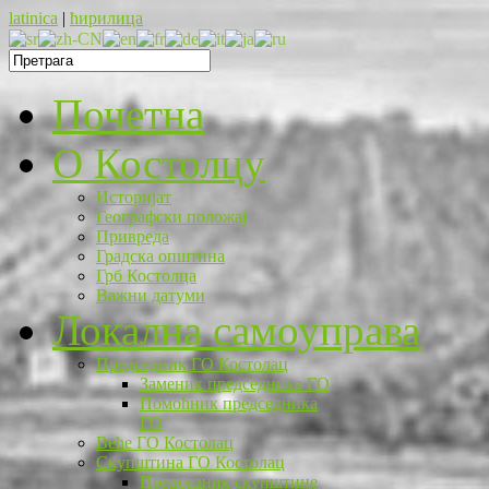
latinica
|
ћирилица
Почетна
O Костолцу
Историјат
Географски положај
Привреда
Градска општина
Грб Костолца
Важни датуми
Локална самоуправа
Председник ГО Костолац
Заменик председника ГО
Помоћник председника
ГО
Веће ГО Костолац
Скупштина ГО Костолац
Председник скупштине