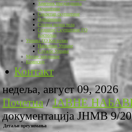
Заменик председника
скупштине
Секретар скупштине
Одборници
Стална радна тела
Седнице Скупштине ГО
Костолац
Управа ГО Костолац
Начелник Управе
Службе Управе
Месне заједнице
Комисије
Контакт
недеља, август 09, 2026
Почетна
/
ЈАВНЕ НАБАВ
документација ЈНМВ 9/2
Детаљи преузимања