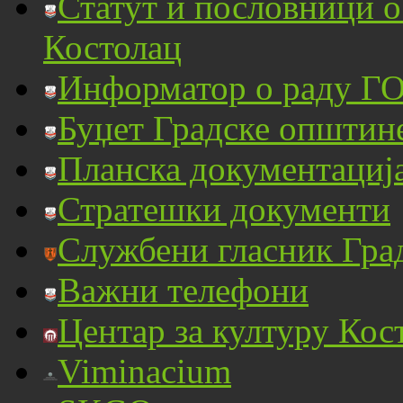
Статут и пословници 
Костолац
Информатор о раду ГО
Буџет Градске општин
Планска документациј
Стратешки документи
Службени гласник Гра
Важни телефони
Центар за културу Кос
Viminacium