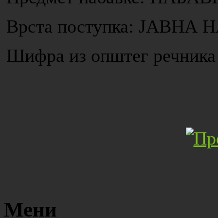
Врста поступка: ЈАВН
Шифра из општег речника 
Мени