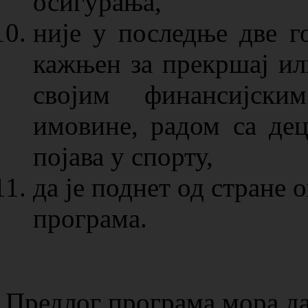
осигурања,
није у последње две 
кажњен за прекршај ил
својим финансијски
имовине, радом са де
појава у спорту,
да је поднет од стране
програма.
Предлог програма мора да