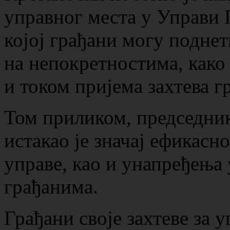
управног места у Управи 
којој грађани могу поднет
на непокретностима, како
и током пријема захтева г
Том приликом, председни
истакао је значај ефикасн
управе, као и унапређења 
грађанима.
Грађани своје захтеве за у