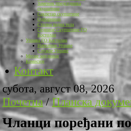
Заменик председника
скупштине
Секретар скупштине
Одборници
Стална радна тела
Седнице Скупштине ГО
Костолац
Управа ГО Костолац
Начелник Управе
Службе Управе
Месне заједнице
Комисије
Контакт
субота, август 08, 2026
Почетна
/
Планска докуме
Чланци поређани по