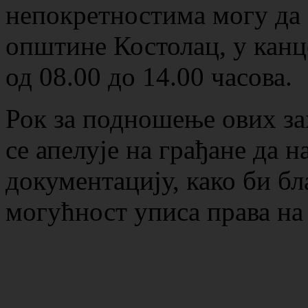
непокретностима могу да 
општине Костолац, у канц
од 08.00 до 14.00 часова.
Рок за подношење ових зах
се апелује на грађане да 
документацију, како би б
могућност уписа права на