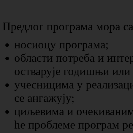
Предлог програма мора са
носиоцу програма;
области потреба и интер
остварује годишњи или
учесницима у реализаци
се ангажују;
циљевима и очекиваним
ће проблеме програм р