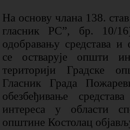
Нa oснoву члaнa 138. став
гласник РС”, бр. 10/1
одобравању средстава и
се остварује општи и
територији Градске о
Гласник Града Пожаревц
обезбеђивање средстав
интереса у области сп
општине Костолац објављ