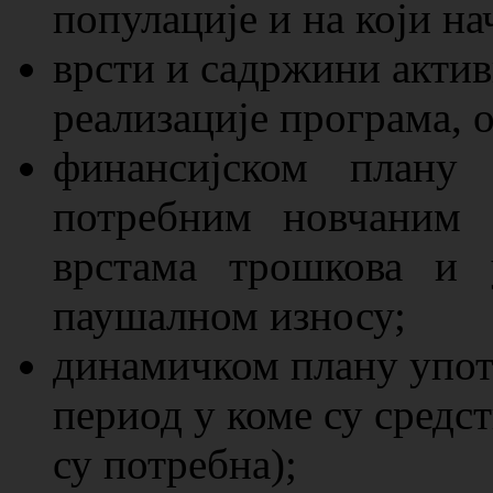
популације и на који н
врсти и садржини актив
реализације програма, 
финансијском плану 
потребним новчаним 
врстама трошкова и 
паушалном износу;
динамичком плану упот
период у коме су средст
су потребна);