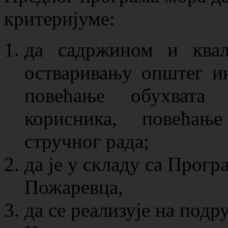
критеријуме:
да садржином и ква
остваривању општег ин
повећање обухвата 
корисника, повећањ
стручног рада;
да је у складу са Прогр
Пожаревца,
да се реализује на под