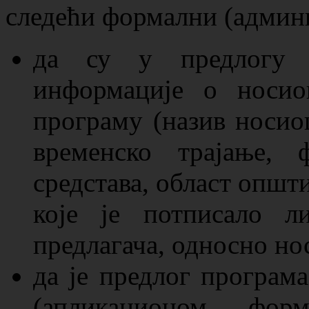
следећи формални (админ
да су у предлогу п
информације о носио
програму (назив носио
временско трајање, 
средстава, област општ
које је потписало л
предлагача, односно но
да је предлог програм
(апликационом фор