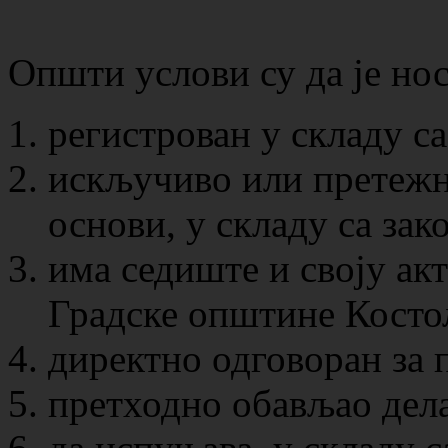
Општи услови су да је но
регистрован у складу са
искључиво или претежн
основи, у складу са зак
има седиште и своју ак
Градске општине Косто
директно одговоран за 
претходно обављао дела