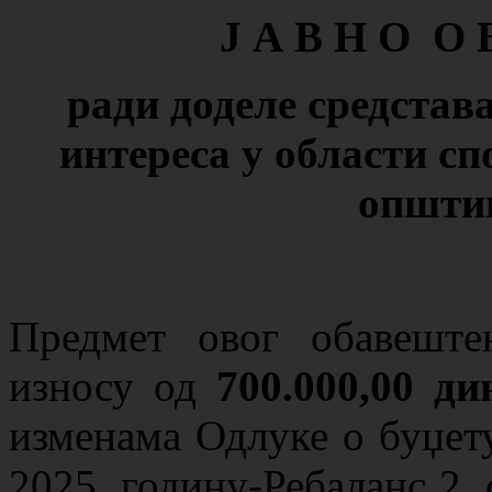
Ј А В Н О О 
ради доделе
средстав
интереса
у области сп
општи
Предмет овог обавеште
износу од
700.000,00 ди
изменама Одлуке о буџет
2025. годину-Ребаланс 2, 