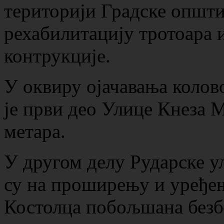
територији Градске општи
рехабилитацију тротоара 
контрукције.
У оквиру ојачавања колов
је први део Улице Кнеза 
метара.
У другом делу Рударске у
су на проширењу и уређењ
Костолца побољшана безб