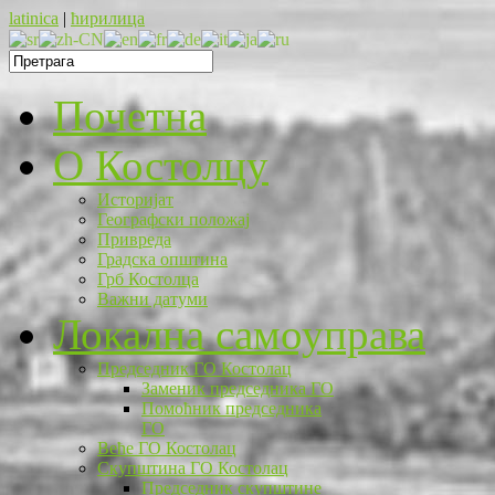
latinica
|
ћирилица
Почетна
O Костолцу
Историјат
Географски положај
Привреда
Градска општина
Грб Костолца
Важни датуми
Локална самоуправа
Председник ГО Костолац
Заменик председника ГО
Помоћник председника
ГО
Веће ГО Костолац
Скупштина ГО Костолац
Председник скупштине