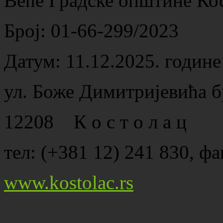
Веће Градске општине Ко
Број: 01-66-299/2023
Датум: 11.12.2025. године
ул. Боже Димитријевића б
12208 К о с т о л а ц
тел: (+381 12) 241 830, фа
www.kostolac.rs