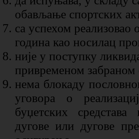
да испуњава, у складу с
обављање спортских акт
са успехом реализовао 
година као носилац про
није у поступку ликвида
привременом забраном 
нема блокаду пословно
уговора о реализаци
буџетских средстава
дугове или дугове пре