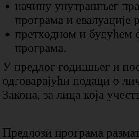
начину унутрашњег пра
програма и евалуације р
претходном и будућем
програма.
У предлог годишњег и пос
одговарајући подаци о лич
Закона, за лица која учест
Предлози програма размат