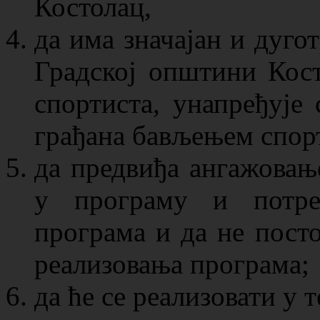
Костолац,
да има значајан и дугот
Градској општини Кост
спортиста, унапређује 
грађана бављењем спорт
да предвиђа ангажовање
у програму и потреб
програма и да не пост
реализовања програма;
да ће се реализовати у 