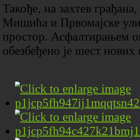
Такође, на захтев грађана
Мишића и Првомајске ули
простор. Асфалтирањем о
обезбеђено је шест нових 