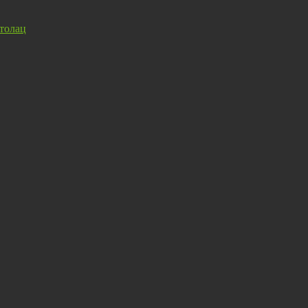
толац