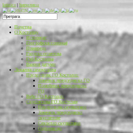
latinica
|
ћирилица
Почетна
O Костолцу
Историјат
Географски положај
Привреда
Градска општина
Грб Костолца
Важни датуми
Локална самоуправа
Председник ГО Костолац
Заменик председника ГО
Помоћник председника
ГО
Веће ГО Костолац
Скупштина ГО Костолац
Председник скупштине
Заменик председника
скупштине
Секретар скупштине
Одборници