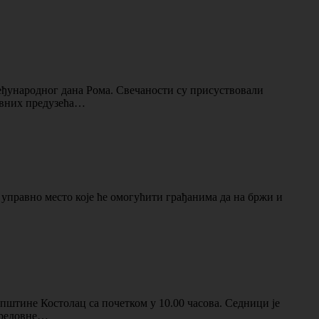
еђународног дана Рома. Свечаности су присуствовали
јавних предузећа…
 управно место које ће омогућити грађанима да на бржи и
пштине Костолац са почетком у 10.00 часова. Седници је
 редовне…