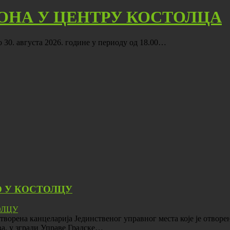
ОНА У ЦЕНТРУ КОСТОЛЦА
до 30. августа 2026. године у периоду од 18.00…
 У КОСТОЛЦУ
творена канцеларија Јединственог управног места које је отвор
ва, у згради Управе Градске…