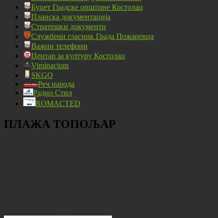
Буџет Градске општине Костолац
Планска документација
Стратешки документи
Службени гласник Града Пожаревца
Важни телефони
Центар за културу Костолац
Viminacium
SKGO
Реч народа
Радио Стил
ROMACTED
ПЛАЖА ТОПОЉАР