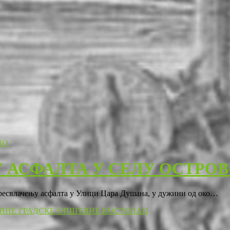
 АСФАЛТА У СЕЛУ ОСТРО
пресвлачењу асфалта у Улици Цара Душана, у дужини од око…