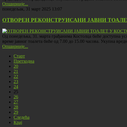
Опширније...
понедељак, 31 март 2025 13:07
ОТВОРЕН РЕКОНСТРУИСАНИ ЈАВНИ ТОАЛЕ
Од понедељка, 31. марта грађанима Костолца биће доступна услу
време јавног тоалета биће од 7.00 до 15.00 часова. Укупна вре
Опширније...
Старт
Претходна
20
21
22
23
24
25
26
27
28
29
Следећа
Крај