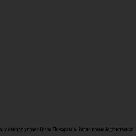
ено у оквиру управе Града Пожаревца. Радно време Јединственог