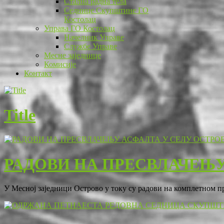
Стална радна тела
Седнице Скупштине ГО
Костолац
Управа ГО Костолац
Начелник Управе
Службе Управе
Месне заједнице
Комисије
Контакт
Title
РАДОВИ НА ПРЕСВЛАЧЕЊУ
У Месној заједници Острово у току су радови на комплетном 