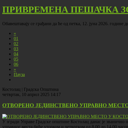
ПРИВРЕМЕНА ПЕШАЧКА З
Обавештавају се грађани да ће од петка, 12. јуна 2026. године 
«
01
02
03
04
05
06
»
Пауза
Костолац | Градска Општина
четвртак, 10 април 2025 14:17
ОТВОРЕНО ЈЕДИНСТВЕНО УПРАВНО МЕСТО
У згради Управе Градске општине Костолац данас је званично о
управног места биће уторком и четвртком од 8.00 до 14.00 часо