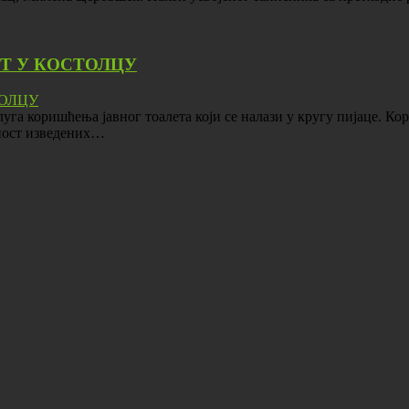
Т У КОСТОЛЦУ
га коришћења јавног тоалета који се налази у кругу пијаце. Кор
дност изведених…