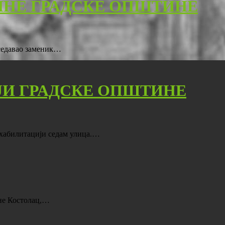
ИНЕ ГРАДСКЕ ОПШТИНЕ
дседавао заменик…
ЈИ ГРАДСКЕ ОПШТИНЕ
ехабилитацији седам улица.…
ине Костолац,…