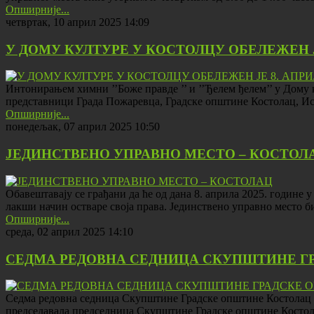
Опширније...
четвртак, 10 април 2025 14:09
У ДОМУ КУЛТУРЕ У КОСТОЛЦУ ОБЕЛЕЖЕН Ј
Интонирањем химни ’’Боже правде ’’ и ’’Ђелем ђелем’’ у Дому
представници Града Пожаревца, Градске општине Костолац, Ис
Опширније...
понедељак, 07 април 2025 10:50
ЈЕДИНСТВЕНО УПРАВНО МЕСТО – КОСТОЛ
Обавештавају се грађани да ће од дана 8. априла 2025. године
лакши начин остваре своја права. Јединствено управно место 
Опширније...
среда, 02 април 2025 14:10
СЕДМА РЕДОВНА СЕДНИЦА СКУПШТИНЕ Г
Седма редовна седница Скупштине Градске општине Костолац од
председавала председница Скупштине Градске општине Костол