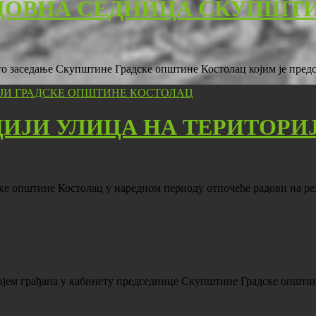
ДОВНА СЕДНИЦА СКУПШТ
есто заседање Скупштине Градске општине Костолац којим је пре
ЦИЈИ УЛИЦА НА ТЕРИТОРИ
ске општине Костолац у наредном периоду отпочеће радови на р
пријем грађана у кабинету председнице Скупштине Градске општ