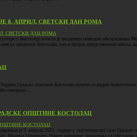
Е 8. АПРИЛ, СВЕТСКИ ДАН РОМА
 културе у Костолцу почела је академија поводом обележавања М
ламске заједнице Костолац, као и бројни представници школа, 
АЦ
 у Управи Градске општине Костолац почети са радом Јединствено
биће отворено…
РАДСКЕ ОПШТИНЕ КОСТОЛАЦ
ржана је 2. априла 2025. године у скупштинској сали Градске о
ац, Милена Церовшек. Након усвојеног записника са претходне