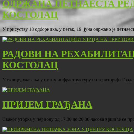
ОДРЖАНА ПЕТНАЕСТА РЕ
КОСТОЛАЦ
У присуству 18 одборника, у петак, 19. јуна одржано је петна
РАДОВИ НА РЕХАБИЛИТА
КОСТОЛАЦ
У оквиру улагања у путну инфраструктуру на територији Град
ПРИЈЕМ ГРАЂАНА
Сваког уторка у периоду од 17.00 до 20.00 часова вршиће се 