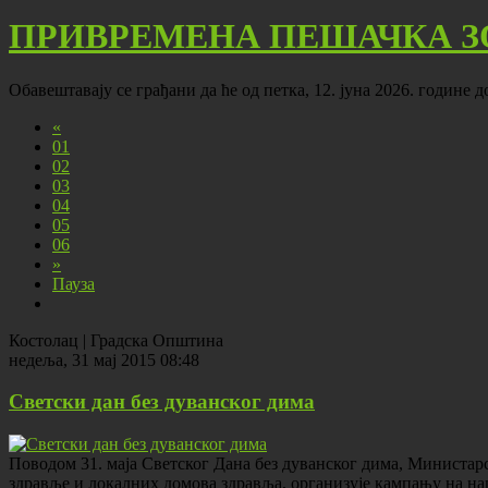
ПРИВРЕМЕНА ПЕШАЧКА З
Обавештавају се грађани да ће од петка, 12. јуна 2026. године 
«
01
02
03
04
05
06
»
Пауза
Костолац | Градска Општина
недеља, 31 мај 2015 08:48
Светски дан без дуванског дима
Поводом 31. маја Светског Дана без дуванског дима, Министарс
здравље и локалних домова здравља, организује кампању на на