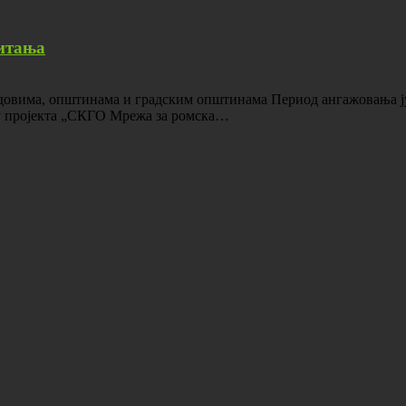
питања
адовима, општинама и градским општинама Период ангажовања ј
ру пројекта „СКГО Мрежа за ромска…