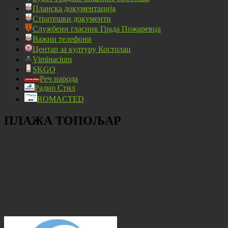
Планска документација
Стратешки документи
Службени гласник Града Пожаревца
Важни телефони
Центар за културу Костолац
Viminacium
SKGO
Реч народа
Радио Стил
ROMACTED
ПЛАЖА ТОПОЉАР