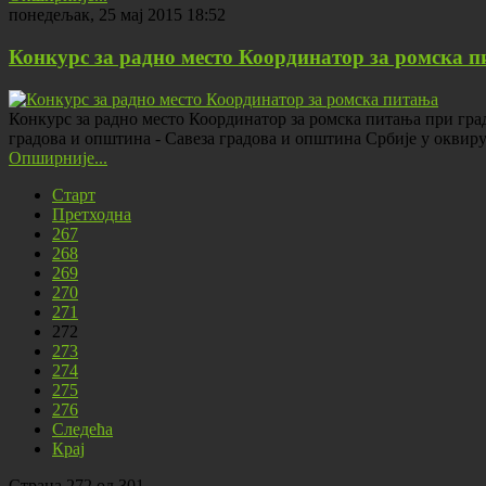
понедељак, 25 мај 2015 18:52
Конкурс за радно место Координатор за ромска 
Конкурс за радно место Координатор за ромска питања при гр
градова и општина - Савеза градова и општина Србије у окви
Опширније...
Старт
Претходна
267
268
269
270
271
272
273
274
275
276
Следећа
Крај
Страна 272 од 301