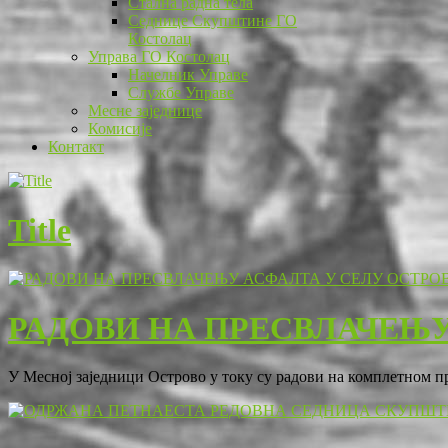
Стална радна тела
Седнице Скупштине ГО
Костолац
Управа ГО Костолац
Начелник Управе
Службе Управе
Месне заједнице
Комисије
Контакт
Title
РАДОВИ НА ПРЕСВЛАЧЕЊУ
У Месној заједници Острово у току су радови на комплетном 