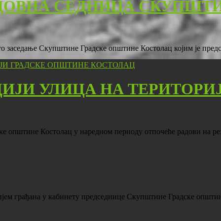
ДОВНА СЕДНИЦА СКУПШТ
есто заседање Скупштине Градске општине Костолац којим је пре
ЦИЈИ УЛИЦА НА ТЕРИТОРИ
ске општине Костолац у наредном периоду отпочеће радови на р
пријем грађана у кабинету председнице Скупштине Градске општ