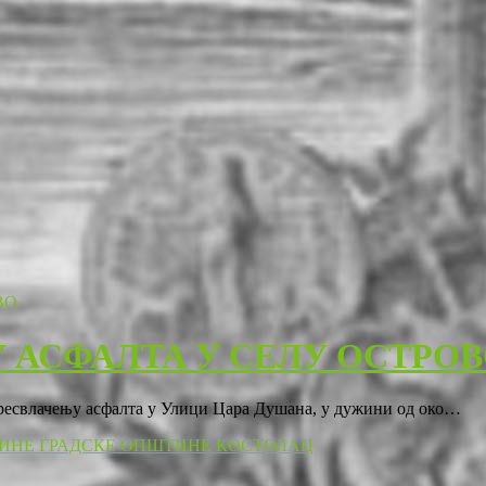
 АСФАЛТА У СЕЛУ ОСТРО
пресвлачењу асфалта у Улици Цара Душана, у дужини од око…