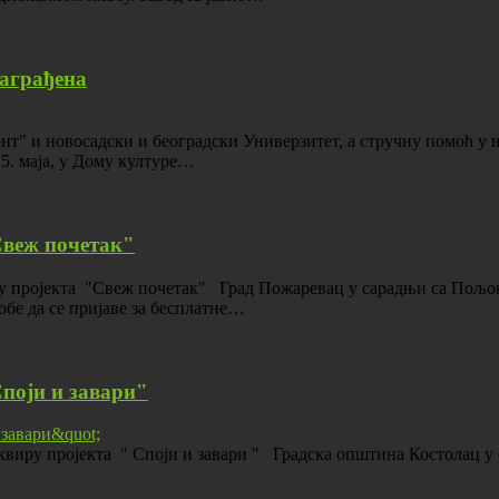
награђена
нт" и новосадски и београдски Универзитет, а стручну помоћ у 
5. маја, у Дому културе…
Свеж почетак"
у пројекта "Свеж почетак" Град Пожаревац у сарадњи са Пољо
бе да се пријаве за бесплатне…
Споји и завари"
ру пројекта " Споји и завари " Градска општина Костолац у 