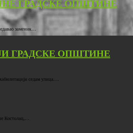
ИНЕ ГРАДСКЕ ОПШТИНЕ
дседавао заменик…
ЈИ ГРАДСКЕ ОПШТИНЕ
ехабилитацији седам улица.…
ине Костолац,…