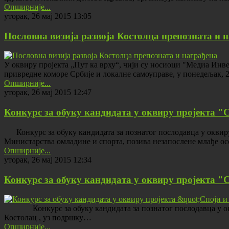
Опширније...
уторак, 26 мај 2015 13:05
Пословна визија развоја Костолца препозната и 
У оквиру пројекта „Пут ка врху“, чији су носиоци "Медиа Инве
привредне коморе Србије и локалне самоуправе, у понедељак, 2
Опширније...
уторак, 26 мај 2015 12:47
Конкурс за обуку кандидата у оквиру пројекта "
Конкурс за обуку кандидата за познатог послодавца у оквир
Министарства омладине и спорта, позива незапослене млађе осо
Опширније...
уторак, 26 мај 2015 12:34
Конкурс за обуку кандидата у оквиру пројекта "
Конкурс за обуку кандидата за познатог послодавца у окви
Костолац , уз подршку…
Опширније...