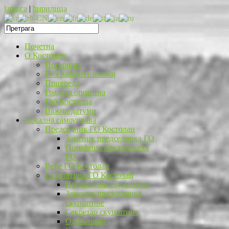
latinica
|
ћирилица
Почетна
O Костолцу
Историјат
Географски положај
Привреда
Градска општина
Грб Костолца
Важни датуми
Локална самоуправа
Председник ГО Костолац
Заменик председника ГО
Помоћник председника
ГО
Веће ГО Костолац
Скупштина ГО Костолац
Председник скупштине
Заменик председника
скупштине
Секретар скупштине
Одборници