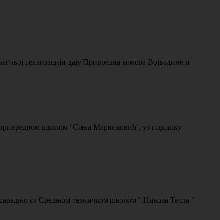
његовој реализацији дају Привредна комора Војводине и
привредном школом ''Соња Маринковић'', уз подршку
сарадњи са Средњом техничком школом " Никола Тесла "