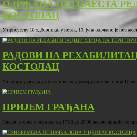
ОДРЖАНА ПЕТНАЕСТА РЕ
КОСТОЛАЦ
У присуству 18 одборника, у петак, 19. јуна одржано је петна
РАДОВИ НА РЕХАБИЛИТА
КОСТОЛАЦ
У оквиру улагања у путну инфраструктуру на територији Град
ПРИЈЕМ ГРАЂАНА
Сваког уторка у периоду од 17.00 до 20.00 часова вршиће се 