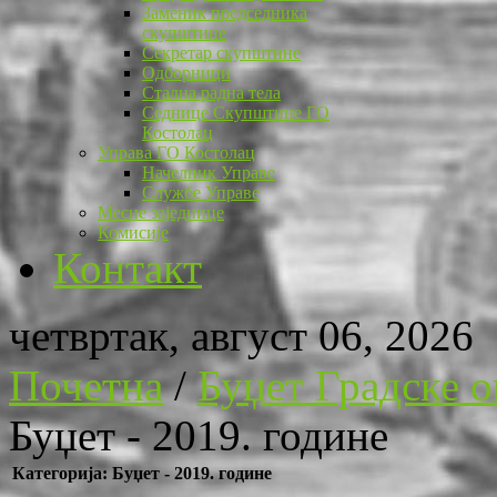
Заменик председника
скупштине
Секретар скупштине
Одборници
Стална радна тела
Седнице Скупштине ГО
Костолац
Управа ГО Костолац
Начелник Управе
Службе Управе
Месне заједнице
Комисије
Контакт
четвртак, август 06, 2026
Почетна
/
Буџет Градске 
Буџет - 2019. године
Категорија: Буџет - 2019. године