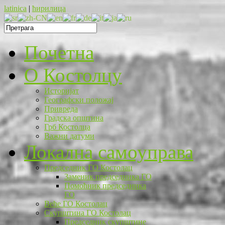
latinica
|
ћирилица
Почетна
O Костолцу
Историјат
Географски положај
Привреда
Градска општина
Грб Костолца
Важни датуми
Локална самоуправа
Председник ГО Костолац
Заменик председника ГО
Помоћник председника
ГО
Веће ГО Костолац
Скупштина ГО Костолац
Председник скупштине