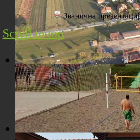
Плажа "Топољар" - Поглед са торња
Званична презентац
Scroll to top
Плажа "Топољар" - Поглед из ваздуха