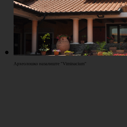
Плажа "Топољар" - Терени на песку
Археолошко назалиште "Viminacium"