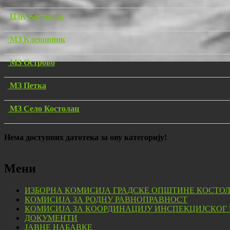
ЦЗК Костолац
МЗ Кленовник
МЗ Острово
МЗ Петка
МЗ Село Костолац
Нема доступних датотека за ову категорију!
Мени
ИЗБОРНА КОМИСИЈА ГРАДСКЕ ОПШТИНЕ КОСТО
КОМИСИЈА ЗА РОДНУ РАВНОПРАВНОСТ
КОМИСИЈА ЗА КООРДИНАЦИЈУ ИНСПЕКЦИЈСКОГ
ДОКУМЕНТИ
ЈАВНЕ НАБАВКЕ