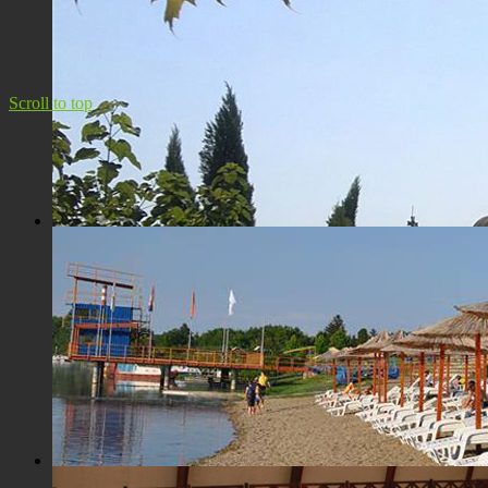
Панорама Костолца
Scroll to top
Црква Св. Максима исповедника