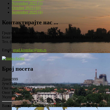
November 2025 (5)
Локомотива у центру Костолца
October 2025 (10)
September 2025 (4)
Контактирајте нас ...
Градска општина Костолац
Боже Димитријевића 12, 12208 Костолац, Република Србија
Тел. (012) 241 830
Email:
grad.kostolac@mts.rs
Костолац на Дунаву
Број посета
Данас
999
Јуче
3540
Ове недеље
13390
Овог Месеца
18833
Укупно
5026898
Ваша IP адреса је: 216.73.216.139
петак, 07 август 2026 05:25