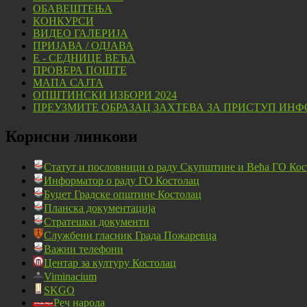
ОБАВЕШТЕЊА
КОНКУРСИ
ВИДЕО ГАЛЕРИЈА
ПРИЈАВА / ОДЈАВА
Е - СЕДНИЦЕ ВЕЋА
ПРОВЕРА ПОШТЕ
МАПА САЈТА
ОПШТИНСКИ ИЗБОРИ 2024
ПРЕУЗМИТЕ ОБРАЗАЦ ЗАХТЕВА ЗА ПРИСТУП ИНФ
Корисни линкови
Статут и пословници о раду Скупштине и Већа ГО Кос
Информатор о раду ГО Костолац
Буџет Градске општине Костолац
Планска документација
Стратешки документи
Службени гласник Града Пожаревца
Важни телефони
Центар за културу Костолац
Viminacium
SKGO
Реч народа