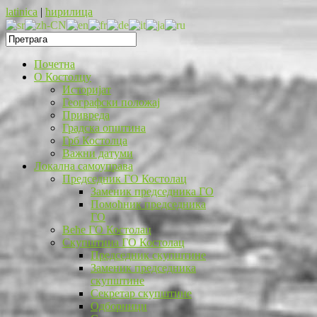
latinica
|
ћирилица
Почетна
O Костолцу
Историјат
Географски положај
Привреда
Градска општина
Грб Костолца
Важни датуми
Локална самоуправа
Председник ГО Костолац
Заменик председника ГО
Помоћник председника
ГО
Веће ГО Костолац
Скупштина ГО Костолац
Председник скупштине
Заменик председника
скупштине
Секретар скупштине
Одборници