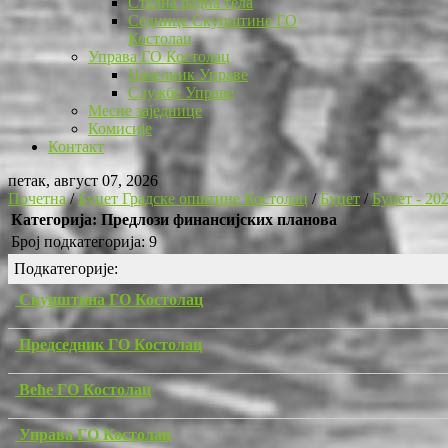
Стална радна тела
Седнице Скупштине ГО
Костолац
Управа ГО Костолац
Начелник Управе
Службе Управе
Месне заједнице
Комисије
Контакт
петак, август 07, 2026
Почетна
/
Буџет Градске општине Костолац
/
Буџет
/
Буџет - 20
Категорија: Предлози финансијских планова
Број подкатегорија: 9
Подкатегорије:
Скупштина ГО Костолац
Председник ГО Костолац
Веће ГО Костолац
Управа ГО Костолац