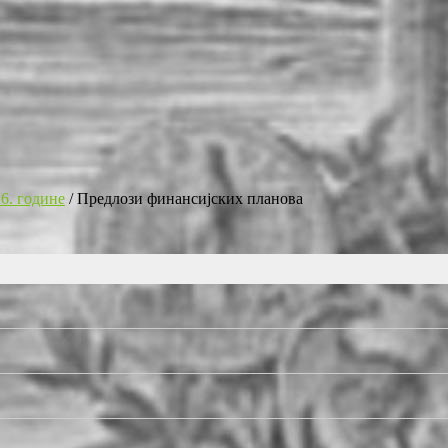
26. године
/
Предлози финансијских планова