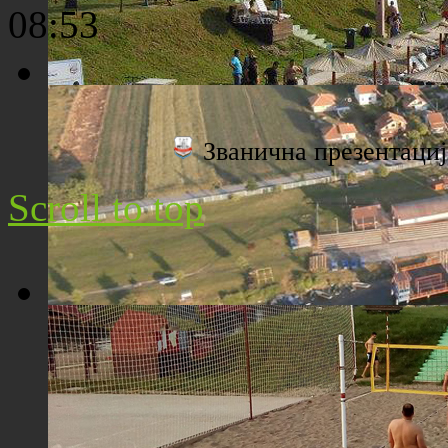
08:53
Плажа "Топољар" - Поглед са торња
Званична презентац
Scroll to top
Плажа "Топољар" - Поглед из ваздуха