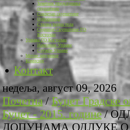
Заменик председника
скупштине
Секретар скупштине
Одборници
Стална радна тела
Седнице Скупштине ГО
Костолац
Управа ГО Костолац
Начелник Управе
Службе Управе
Месне заједнице
Комисије
Контакт
недеља, август 09, 2026
Почетна
/
Буџет Градске 
Буџет - 2015. године
/
ОД
ДОПУНАМА ОДЛУКЕ О 