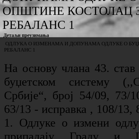
ОПШТИНЕ КОСТОЛАЦ ЗА
РЕБАЛАНС 1
Детаљи преузимања
ОДЛУКА О ИЗМЕНАМА И ДОПУНАМА ОДЛУКЕ О БУЏЕ
РЕБАЛАНС 1
На основу члана 43. став 
буџетском систему (,
Србије“, број 54/09, 73/1
63/13 -
исправка , 108/13, 
1. Одлуке о измени одл
припадају Граду и Г