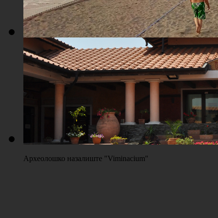
Плажа "Топољар" - Терени на песку
Археолошко назалиште "Viminacium"