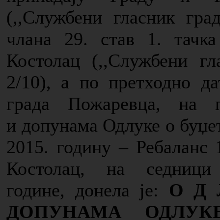
(,,Службени
гласник гра
члана 29. став 1. тачк
Костолац (,,Службени гл
2/10), а по претходно
да
града Пожаревца, на 
и
допунама Одлуке о буџе
2015. годину – Ребаланс 
Костолац, на седници
године,
донела је:
О Д 
ДОПУНАМА ОДЛУК