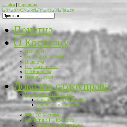
latinica
|
ћирилица
Почетна
O Костолцу
Историјат
Географски положај
Привреда
Градска општина
Грб Костолца
Важни датуми
Локална самоуправа
Председник ГО Костолац
Заменик председника ГО
Помоћник председника
ГО
Веће ГО Костолац
Скупштина ГО Костолац
Председник скупштине