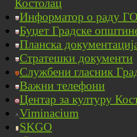
Костолац
Информатор о раду ГО
Буџет Градске општин
Планска документациј
Стратешки документи
Службени гласник Гра
Важни телефони
Центар за културу Кос
Viminacium
SKGO