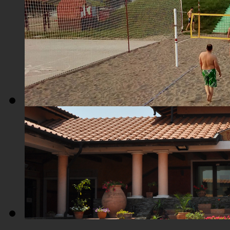
Плажа "Топољар" - Поглед из ваздуха
Плажа "Топољар" - Терени на песку