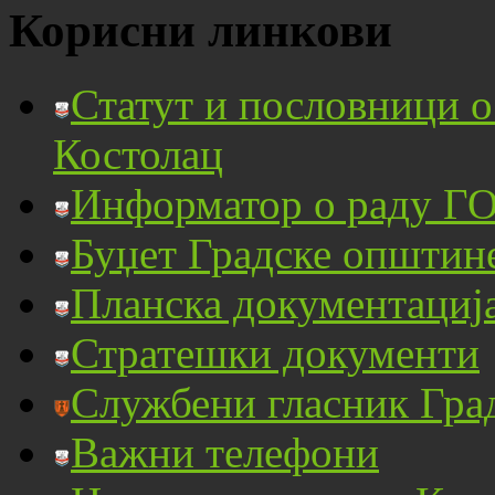
Корисни линкови
Статут и пословници 
Костолац
Информатор о раду ГО
Буџет Градске општин
Планска документациј
Стратешки документи
Службени гласник Гра
Важни телефони