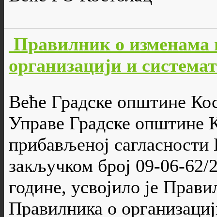
Правилник о изменама 
организацији и система
Веће Градске општине Кос
Управе Градске општине К
прибављеној сагласности 
закључком број 09-06-62/2
године, усвојило је Прав
Правилника о организациј