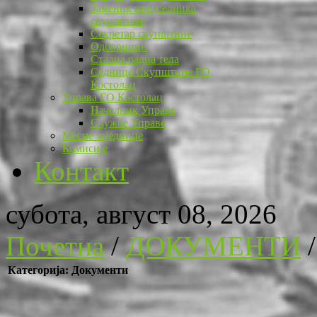
Заменик председника
скупштине
Секретар скупштине
Одборници
Стална радна тела
Седнице Скупштине ГО
Костолац
Управа ГО Костолац
Начелник Управе
Службе Управе
Месне заједнице
Комисије
Контакт
субота, август 08, 2026
Почетна
/
ДОКУМЕНТИ
Категорија: Документи