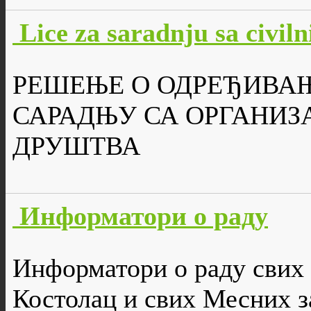
Lice za saradnju sa civi
РЕШЕЊЕ О ОДРЕЂИВА
САРАДЊУ СА ОРГАНИ
ДРУШТВА
Информатори о раду
Информатори о раду свих
Костолац и свих Месних з