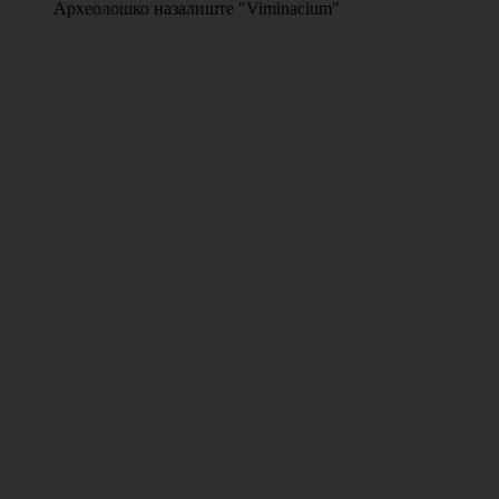
Археолошко назалиште "Viminacium"