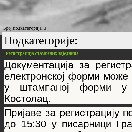
Број подкатегорија: 3
Подкатегорије:
Регистрација стамбених заједница
Документација за регистр
електронској форми може 
у штампаној форми у 
Костолац.
Пријаве за регистрацију п
до 15:30 у писарници Гр