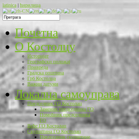
latinica
|
ћирилица
Почетна
O Костолцу
Историјат
Географски положај
Привреда
Градска општина
Грб Костолца
Важни датуми
Локална самоуправа
Председник ГО Костолац
Заменик председника ГО
Помоћник председника
ГО
Веће ГО Костолац
Скупштина ГО Костолац
Председник скупштине