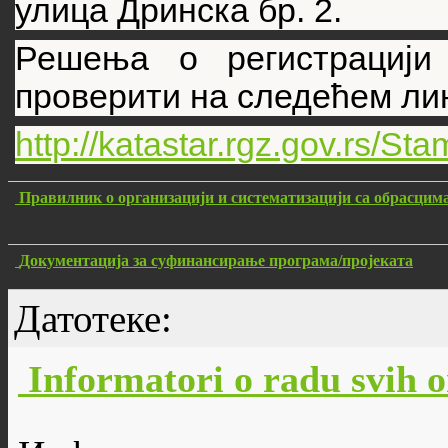
улица Дринска бр. 2.
Решења о регистрацији
проверити на следећем ли
http://katastar.rgz.gov.rs/S
Правилник о организацији и систематизацији са обрасцим
Документација за суфинансирање програма/пројеката
Датотеке:
Informatori o radu svih 