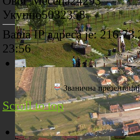
Овог Месеца
24293
Археолошко налазиште "Viminacium"
Укупно
5032358
Ваша IP адреса је: 216.73
23:56
Плажа "Топољар" - Поглед са торња
Званична презентац
Scroll to top