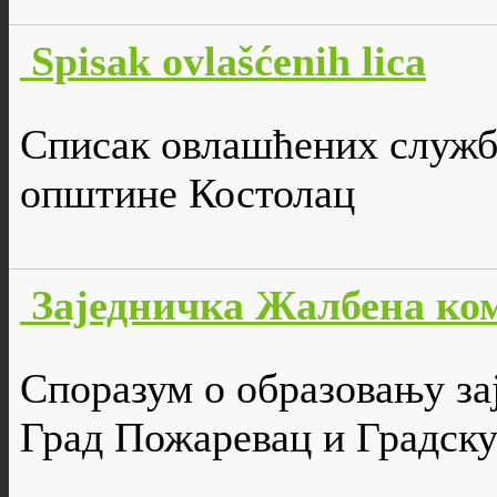
Spisak ovlašćenih lica
Списак овлашћених служб
општине Костолац
Заједничка Жалбена ко
Споразум о образовању за
Град Пожаревац и Градск