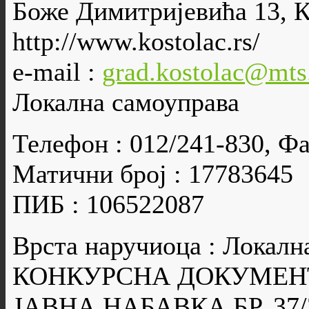
Боже Димитријевића 13, 
http://www.kostolac.rs/
e-mail :
grad.kostolac@mts
Локална самоуправа
Телефон : 012/241-830, Фа
Матични број : 17783645
ПИБ : 106522087
Врста наручиоца : Локалн
КОНКУРСНА ДОКУМЕН
ЈАВНА НАБАВКА БР. 37/