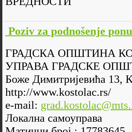
ВРЕДНОСТИ
Poziv za podnošenje po
ГРАДСКА ОПШТИНА К
УПРАВА ГРАДСКЕ ОПШ
Боже Димитријевића 13, 
http://www.kostolac.rs/
e-mail:
grad.kostolac@mts.
Локална самоуправа
Матични број : 17783645