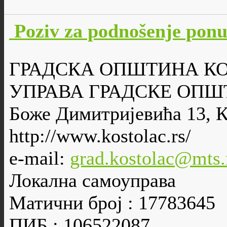
Poziv za podnošenje po
ГРАДСКА ОПШТИНА К
УПРАВА ГРАДСКЕ ОПШ
Боже Димитријевића 13, 
http://www.kostolac.rs/
e-mail:
grad.kostolac@mts.
Локална самоуправа
Матични број : 17783645
ПИБ : 106522087