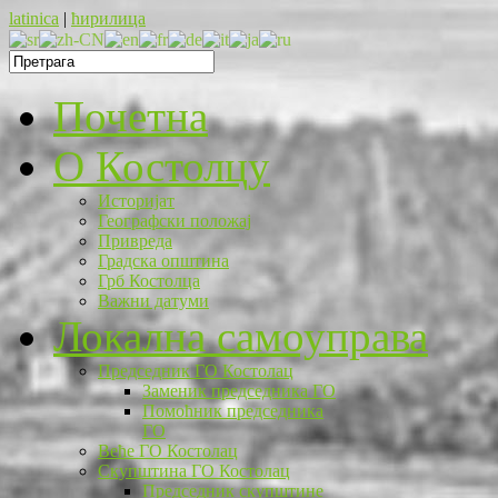
latinica
|
ћирилица
Почетна
O Костолцу
Историјат
Географски положај
Привреда
Градска општина
Грб Костолца
Важни датуми
Локална самоуправа
Председник ГО Костолац
Заменик председника ГО
Помоћник председника
ГО
Веће ГО Костолац
Скупштина ГО Костолац
Председник скупштине