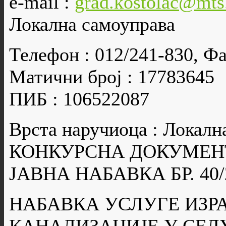
e-mail :
grad.kostolac@mts
Локална самоуправа
Телефон : 012/241-830, Фа
Матични број : 17783645
ПИБ : 106522087
Врста наручиоца : Локалн
КОНКУРСНА ДОКУМЕН
ЈАВНА НАБАВКА БР. 40/
НАБАВКА УСЛУГЕ ИЗР