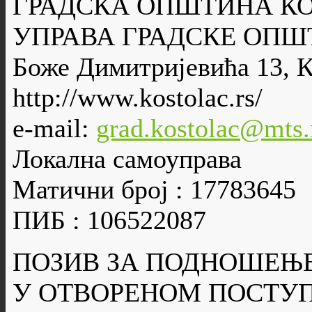
ГРАДСКА ОПШТИНА К
УПРАВА ГРАДСКЕ ОПШ
Боже Димитријевића 13, 
http://www.kostolac.rs/
e-mail:
grad.kostolac@mts.
Локална самоуправа
Матични број : 17783645
ПИБ : 106522087
ПОЗИВ ЗА ПОДНОШЕЊ
У ОТВОРЕНОМ ПОСТУП