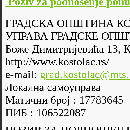
Poziv za podnošenje pon
ГРАДСКА ОПШТИНА К
УПРАВА ГРАДСКЕ ОПШ
Боже Димитријевића 13, 
http://www.kostolac.rs/
e-mail:
grad.kostolac@mts.
Локална самоуправа
Матични број : 17783645
ПИБ : 106522087