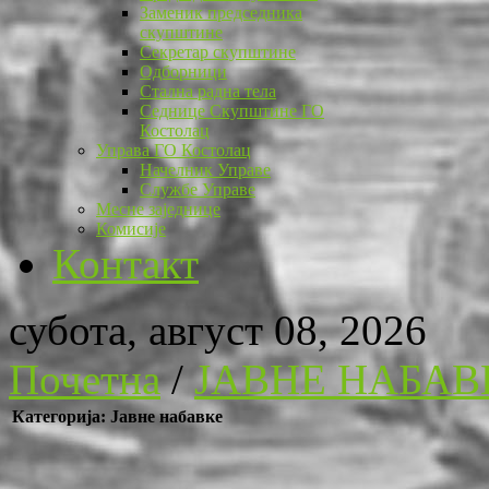
Заменик председника
скупштине
Секретар скупштине
Одборници
Стална радна тела
Седнице Скупштине ГО
Костолац
Управа ГО Костолац
Начелник Управе
Службе Управе
Месне заједнице
Комисије
Контакт
субота, август 08, 2026
Почетна
/
ЈАВНЕ НАБАВ
Категорија: Јавне набавке