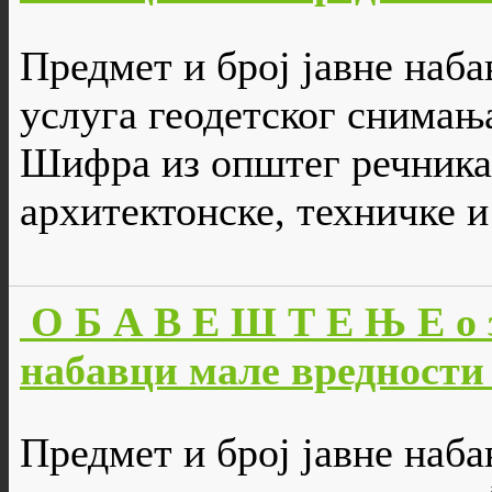
Предмет и број јавне наба
услуга геодетског снимања
Шифра из општег речника
aрхитектонске, техничке и
О Б А В Е Ш Т Е Њ Е о 
набавци мале вредности 
Предмет и број јавне наб