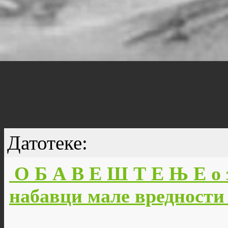
Датотеке:
О Б А В Е Ш Т Е Њ Е о 
набавци мале вредности б