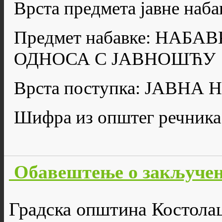
Врста предмета јавне н
Предмет набавке: НАБ
ОДНОСА С ЈАВНОШЋУ
Врста поступка: ЈАВН
Шифра из општег речника
Обавештење о закључен
Градска општина Костола