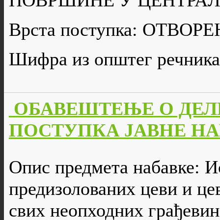
ПОВРШИНЕ У ЦЕНТРАЛ
Врста поступка: ОТВО
Шифра из општег речника
ОБАВЕШТЕЊЕ О ДЕ
ПОСТУПКА ЈАВНЕ НАБА
Опис предмета набавке: 
предизолованих цеви и це
свих неопходних грађевин