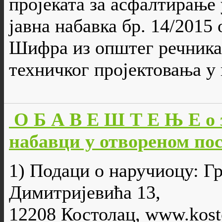
пројеката за асфалтирање у
јавна набавка бр. 14/2015
Шифра из општег речника 
техничког пројектовања у
О Б А В Е Ш Т Е Њ Е о 
набавци у отвореном пос
1) Подаци о наручиоцу: Г
Димитријевића 13,
12208 Костолац, www.kosto