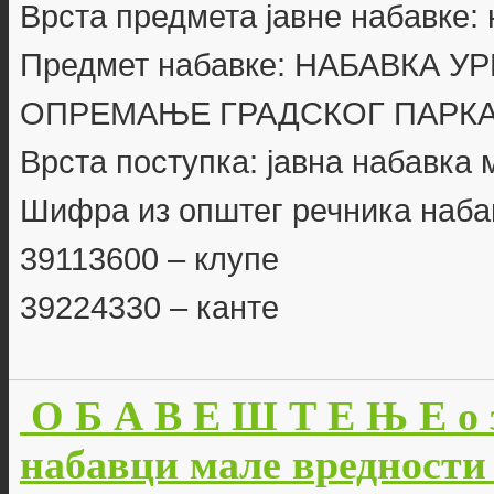
Врста предмета јавне набавке:
Предмет набавке: НАБАВКА 
ОПРЕМАЊЕ ГРАДСКОГ ПАРКА
Врста поступка: јавна набавка
Шифра из општег речника наба
39113600 – клупе
39224330 – канте
О Б А В Е Ш Т Е Њ Е о 
набавци мале вредности б