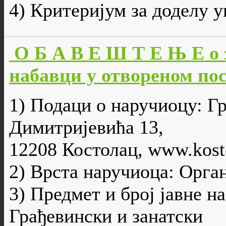
4) Критеријум за доделу 
О Б А В Е Ш Т Е Њ Е о 
набавци у отвореном пост
1) Подаци о наручиоцу: Г
Димитријевића 13,
12208 Костолац, www.kosto
2) Врста наручиоца: Орга
3) Предмет и број јавне н
Грађевински и занатски