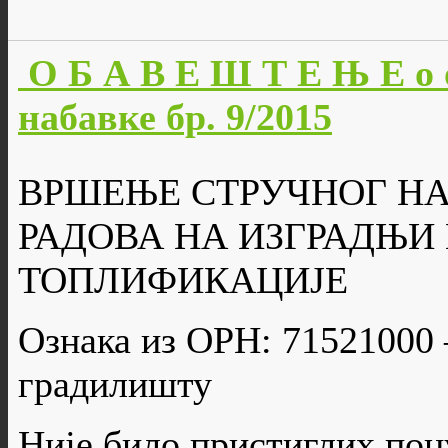
О Б А В Е Ш Т Е Њ Е о 
набавке бр. 9/2015
ВРШЕЊЕ СТРУЧНОГ Н
РАДОВА НА ИЗГРАДЊИ
ТОПЛИФИКАЦИЈЕ
Ознака из ОРН: 71521000 
градилишту
Није било пристиглих пон