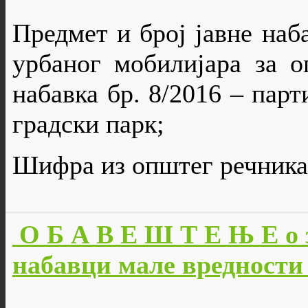
Предмет и број јавне наб
урбаног мобилијара за о
набавка бр. 8/2016 – парт
градски парк;
Шифра из општег речника 
О Б А В Е Ш Т Е Њ Е о 
набавци мале вредности 