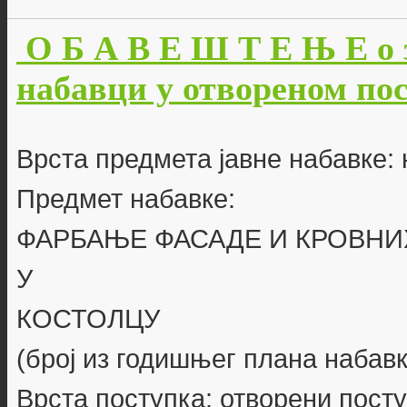
О Б А В Е Ш Т Е Њ Е о 
набавци у отвореном пос
Врста предмета јавне набавке:
Предмет набавке:
ФАРБАЊЕ ФАСАДЕ И КРОВНИ
У
КОСТОЛЦУ
(број из годишњег плана набавк
Врста поступка: отворени пост