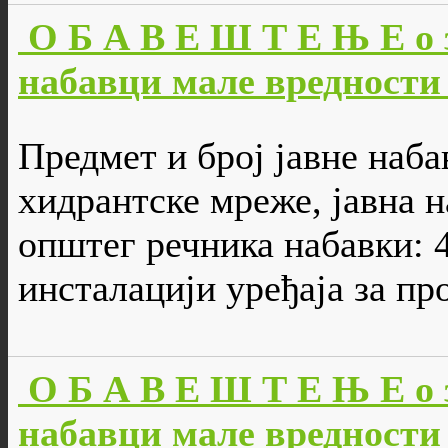
О Б А В Е Ш Т Е Њ Е о 
набавци мале вредности 
Предмет и број јавне наба
хидрантске мреже, јавна н
општег речника набавки: 
инсталацији уређаја за п
О Б А В Е Ш Т Е Њ Е о 
набавци мале вредности 