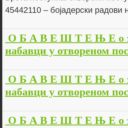
45442110 – бојадерски радови 
О Б А В Е Ш Т Е Њ Е о 
набавци у отвореном пос
О Б А В Е Ш Т Е Њ Е о 
набавци у отвореном пос
О Б А В Е Ш Т Е Њ Е о 