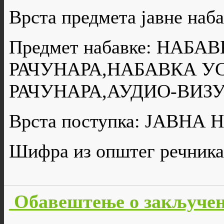
Врста предмета јавне н
Предмет набавке: НА
РАЧУНАРА,НАБАВКА У
РАЧУНАРА,АУДИО-ВИЗ
Врста поступка: ЈАВН
Шифра из општег речника
Обавештење о закључен