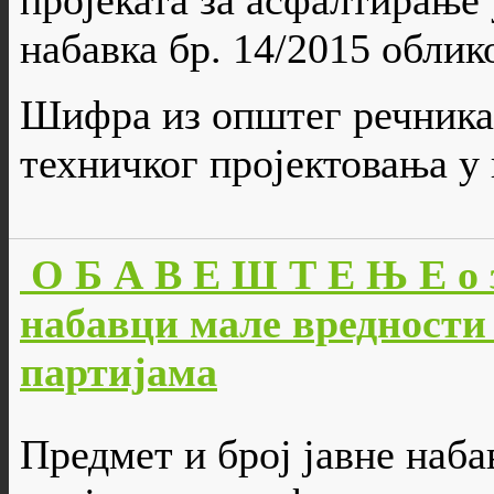
пројеката за асфалтирање у
набавка бр. 14/2015 облико
Шифра из општег речника 
техничког пројектовања у
О Б А В Е Ш Т Е Њ Е о 
набавци мале вредности 
партијама
Предмет и број јавне наба