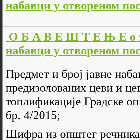
набавци у отвореном пос
О Б А В Е Ш Т Е Њ Е о 
набавци у отвореном пос
Предмет и број јавне наба
предизолованих цеви и це
топлификације Градске оп
бр. 4/2015;
Шифра из општег речника 