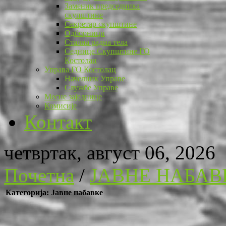
Заменик председника
скупштине
Секретар скупштине
Одборници
Стална радна тела
Седнице Скупштине ГО
Костолац
Управа ГО Костолац
Начелник Управе
Службе Управе
Месне заједнице
Комисије
Контакт
четвртак, август 06, 2026
Почетна
/
ЈАВНЕ НАБАВ
Категорија: Јавне набавке