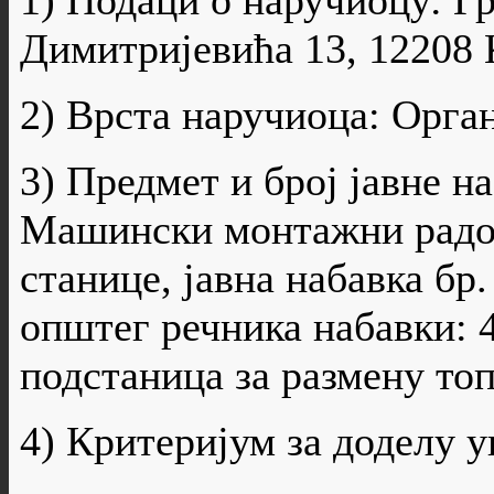
1) Подаци о наручиоцу: Г
Димитријевића 13, 12208 
2) Врста наручиоца: Орга
3) Предмет и број јавне н
Машински монтажни радо
станице, јавна набавка бр
општег речника набавки: 
подстаница за размену то
4) Критеријум за доделу 