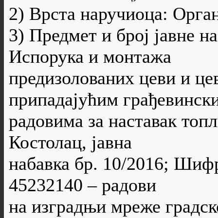
2) Врста наручиоца: Орга
3) Предмет и број јавне н
Испорука и монтажа
предизолованих цеви и це
припадајућим грађевинск
радовима за наставак топ
Костолац, јавна
набавка бр. 10/2016; Шиф
45232140 – радови
на изградњи мреже градск