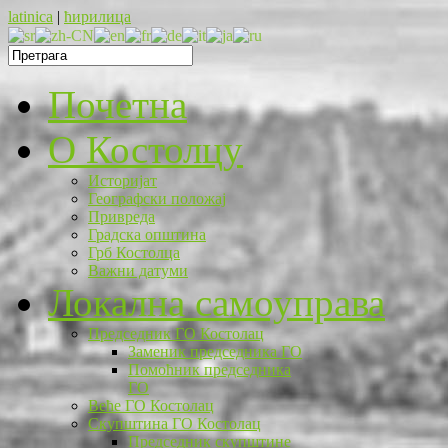
latinica
|
ћирилица
Почетна
O Костолцу
Историјат
Географски положај
Привреда
Градска општина
Грб Костолца
Важни датуми
Локална самоуправа
Председник ГО Костолац
Заменик председника ГО
Помоћник председника
ГО
Веће ГО Костолац
Скупштина ГО Костолац
Председник скупштине