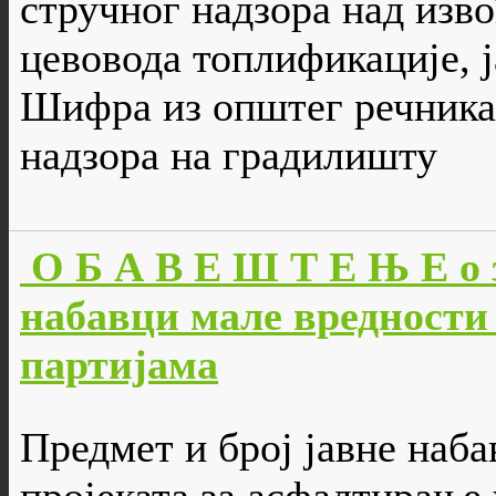
стручног надзора над изв
цевовода топлификације, ј
Шифра из општег речника 
надзора на градилишту
О Б А В Е Ш Т Е Њ Е о 
набавци мале вредности 
партијама
Предмет и број јавне наба