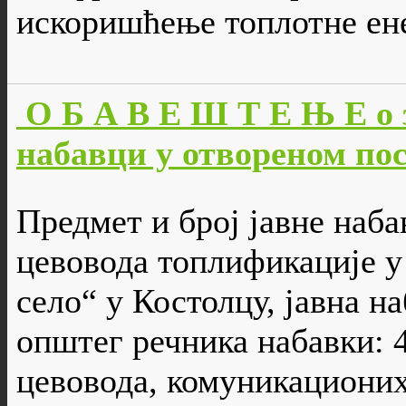
искоришћење топлотне ен
О Б А В Е Ш Т Е Њ Е о 
набавци у отвореном пос
Предмет и број јавне наба
цевовода топлификације у
село“ у Костолцу, јавна н
општег речника набавки: 
цевовода, комуникационих