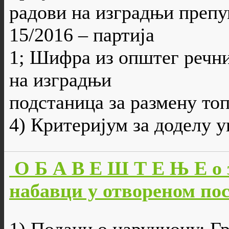
радови на изградњи препум
15/2016 – партија
1; Шифра из општег речни
на изградњи
подстаница за размену то
4) Критеријум за доделу 
О Б А В Е Ш Т Е Њ Е о 
набавци у отвореном пост