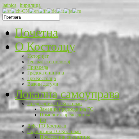
latinica
|
ћирилица
Почетна
O Костолцу
Историјат
Географски положај
Привреда
Градска општина
Грб Костолца
Важни датуми
Локална самоуправа
Председник ГО Костолац
Заменик председника ГО
Помоћник председника
ГО
Веће ГО Костолац
Скупштина ГО Костолац
Председник скупштине