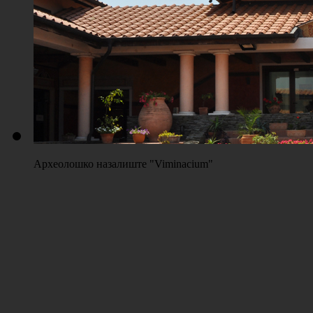
Плажа "Топољар" - Терени на песку
Археолошко назалиште "Viminacium"