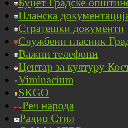
Буџет Градске општин
Планска документациј
Стратешки документи
Службени гласник Гра
Важни телефони
Центар за културу Кос
Viminacium
SKGO
Реч народа
Радио Стил