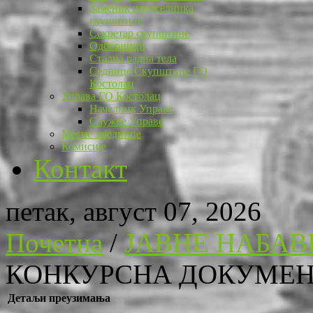
Заменик председника
скупштине
Секретар скупштине
Одборници
Стална радна тела
Седнице Скупштине ГО
Костолац
Управа ГО Костолац
Начелник Управе
Службе Управе
Месне заједнице
Комисије
Контакт
петак, август 07, 2026
Почетна
/
ЈАВНЕ НАБАВ
КОНКУРСНА ДОКУМЕНТ
Детаљи преузимања