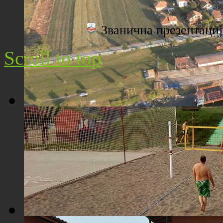
Плажа "Топољар" - Поглед са торња
Званична презентац
Scroll to top
Плажа "Топољар" - Поглед из ваздуха