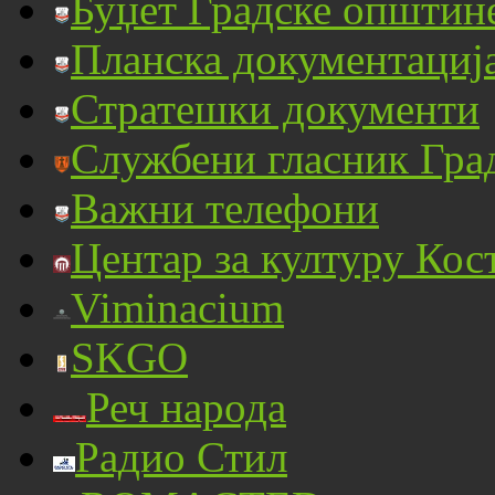
Буџет Градске општин
Планска документациј
Стратешки документи
Службени гласник Гра
Важни телефони
Центар за културу Кос
Viminacium
SKGO
Реч народа
Радио Стил