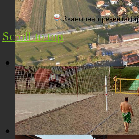
Плажа "Топољар" - Поглед са торња
Званична презентац
Scroll to top
Плажа "Топољар" - Поглед из ваздуха