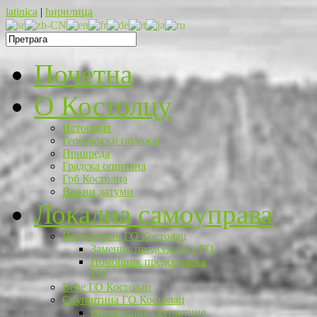
latinica
|
ћирилица
Почетна
O Костолцу
Историјат
Географски положај
Привреда
Градска општина
Грб Костолца
Важни датуми
Локална самоуправа
Председник ГО Костолац
Заменик председника ГО
Помоћник председника
ГО
Веће ГО Костолац
Скупштина ГО Костолац
Председник скупштине