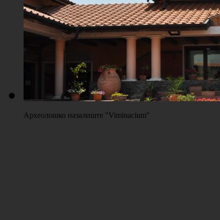
Плажа "Топољар" - Терени на песку
Археолошко назалиште "Viminacium"