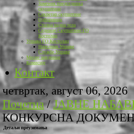
Заменик председника
скупштине
Секретар скупштине
Одборници
Стална радна тела
Седнице Скупштине ГО
Костолац
Управа ГО Костолац
Начелник Управе
Службе Управе
Месне заједнице
Комисије
Контакт
четвртак, август 06, 2026
Почетна
/
ЈАВНЕ НАБАВ
КОНКУРСНА ДОКУМЕНТ
Детаљи преузимања