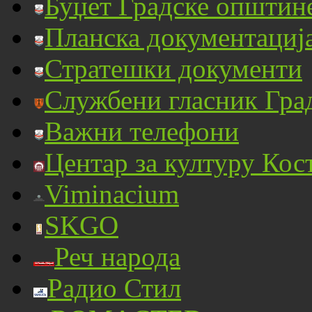
Буџет Градске општин
Планска документациј
Стратешки документи
Службени гласник Гра
Важни телефони
Центар за културу Кос
Viminacium
SKGO
Реч народа
Радио Стил