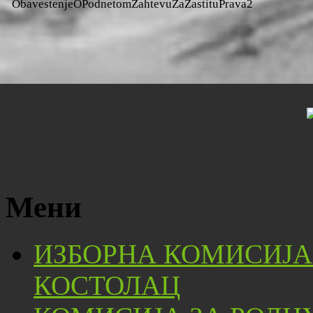
ObavestenjeOPodnetomZahtevuZaZastituPrava2
Мени
ИЗБОРНА КОМИСИЈА
КОСТОЛАЦ