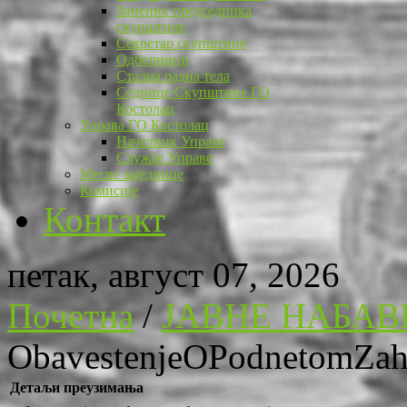
Заменик председника
скупштине
Секретар скупштине
Одборници
Стална радна тела
Седнице Скупштине ГО
Костолац
Управа ГО Костолац
Начелник Управе
Службе Управе
Месне заједнице
Комисије
Контакт
петак, август 07, 2026
Почетна
/
ЈАВНЕ НАБАВ
ObavestenjeOPodnetomZaht
Детаљи преузимања