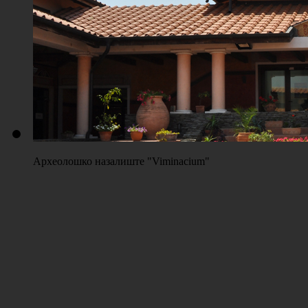
Плажа "Топољар" - Терени на песку
Археолошко назалиште "Viminacium"