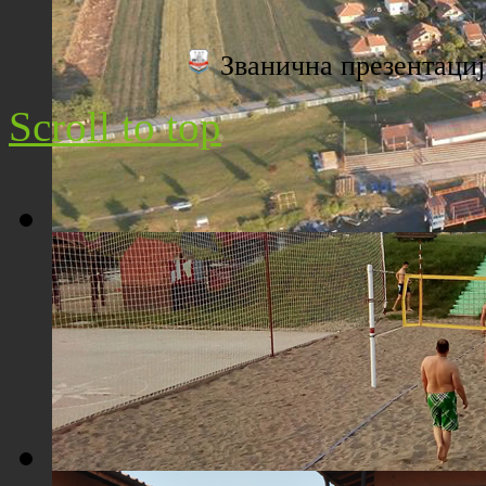
Плажа "Топољар" - Поглед са торња
Званична презентац
Scroll to top
Плажа "Топољар" - Поглед из ваздуха