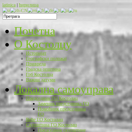
latinica
|
ћирилица
Почетна
O Костолцу
Историјат
Географски положај
Привреда
Градска општина
Грб Костолца
Важни датуми
Локална самоуправа
Председник ГО Костолац
Заменик председника ГО
Помоћник председника
ГО
Веће ГО Костолац
Скупштина ГО Костолац
Председник скупштине