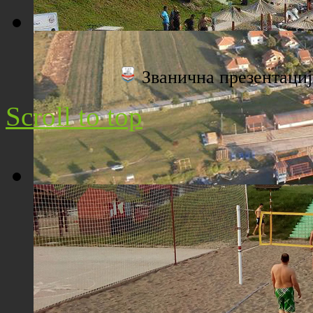
Плажа "Топољар" - Поглед са торња
Званична презентац
Scroll to top
Плажа "Топољар" - Поглед из ваздуха