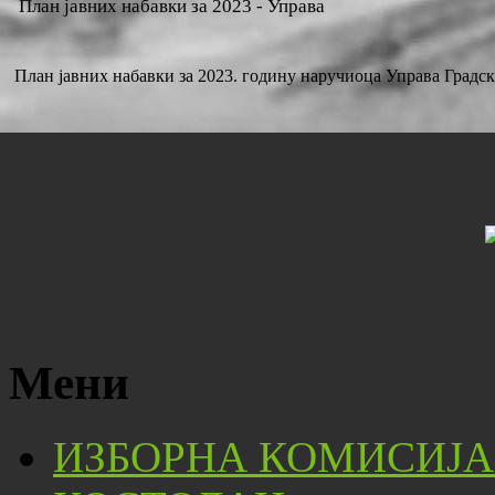
План јавних набавки за 2023 - Управа
План јавних набавки за 2023. годину наручиоца Управа Градс
Мени
ИЗБОРНА КОМИСИЈА