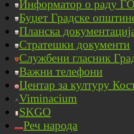
Информатор о раду ГО
Буџет Градске општин
Планска документациј
Стратешки документи
Службени гласник Гра
Важни телефони
Центар за културу Кос
Viminacium
SKGO
Реч народа