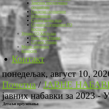
Заменик председника
скупштине
Секретар скупштине
Одборници
Стална радна тела
Седнице Скупштине ГО
Костолац
Управа ГО Костолац
Начелник Управе
Службе Управе
Месне заједнице
Комисије
Контакт
понедељак, август 10, 202
Почетна
/
ЈАВНЕ НАБАВ
јавних набавки за 2023 - 
Детаљи преузимања