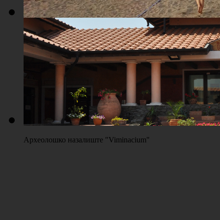
Плажа "Топољар" - Терени на песку
Археолошко назалиште "Viminacium"