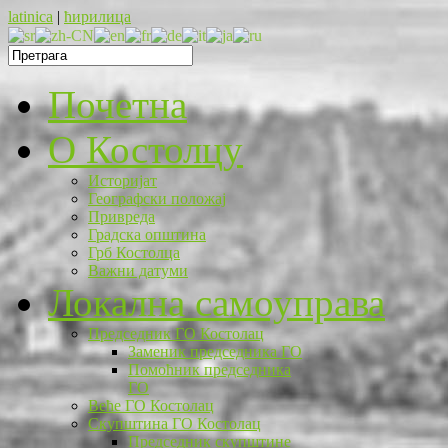
latinica
|
ћирилица
Почетна
O Костолцу
Историјат
Географски положај
Привреда
Градска општина
Грб Костолца
Важни датуми
Локална самоуправа
Председник ГО Костолац
Заменик председника ГО
Помоћник председника
ГО
Веће ГО Костолац
Скупштина ГО Костолац
Председник скупштине