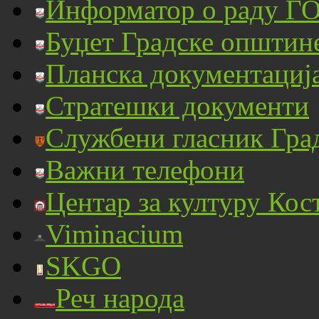
Информатор о раду ГО
Буџет Градске општин
Планска документациј
Стратешки документи
Службени гласник Гра
Важни телефони
Центар за културу Кос
Viminacium
SKGO
Реч народа