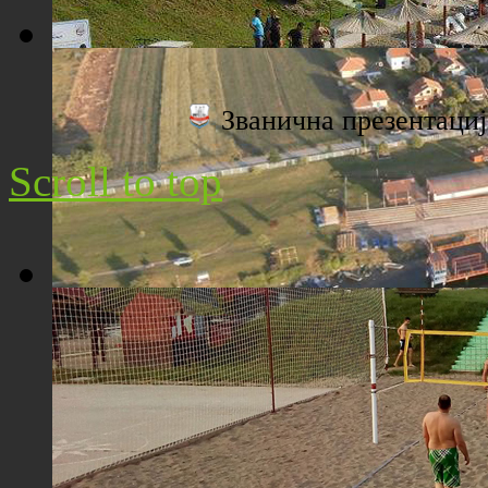
Плажа "Топољар" - Поглед са торња
Званична презентац
Scroll to top
Плажа "Топољар" - Поглед из ваздуха