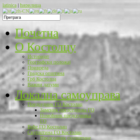
latinica
|
ћирилица
Почетна
O Костолцу
Историјат
Географски положај
Привреда
Градска општина
Грб Костолца
Важни датуми
Локална самоуправа
Председник ГО Костолац
Заменик председника ГО
Помоћник председника
ГО
Веће ГО Костолац
Скупштина ГО Костолац
Председник скупштине