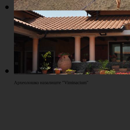
Плажа "Топољар" - Терени на песку
Археолошко назалиште "Viminacium"