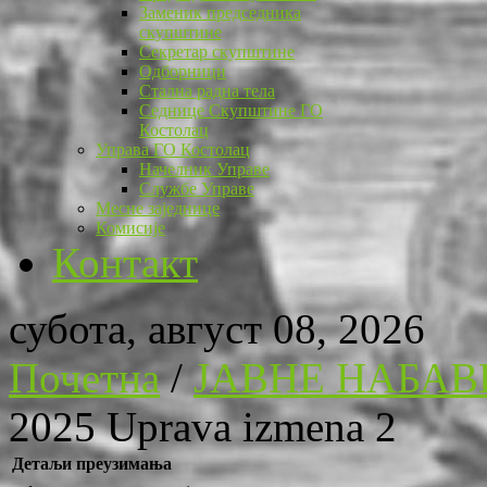
Заменик председника
скупштине
Секретар скупштине
Одборници
Стална радна тела
Седнице Скупштине ГО
Костолац
Управа ГО Костолац
Начелник Управе
Службе Управе
Месне заједнице
Комисије
Контакт
субота, август 08, 2026
Почетна
/
ЈАВНЕ НАБАВ
2025 Uprava izmena 2
Детаљи преузимања