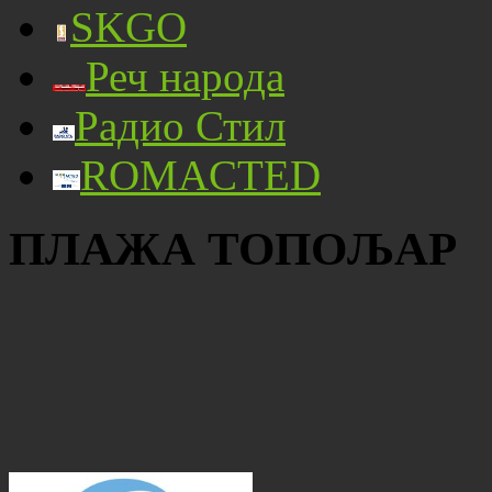
SKGO
Реч народа
Радио Стил
ROMACTED
ПЛАЖА ТОПОЉАР