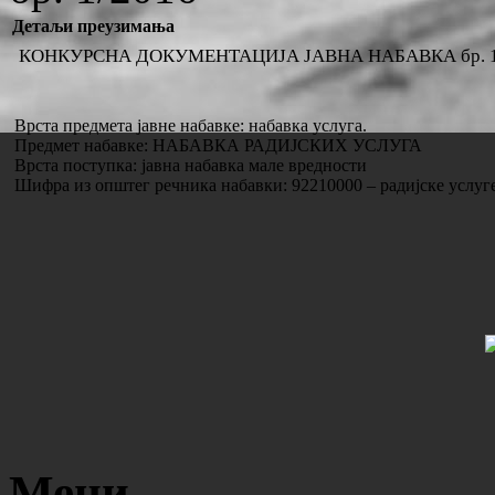
Детаљи преузимања
КОНКУРСНА ДОКУМЕНТАЦИЈА ЈАВНА НАБАВКА бр. 1
Врста предмета јавне набавке: набавка услуга.
Предмет набавке:
НАБАВКА РАДИЈСКИХ УСЛУГА
Врста поступка: јавна набавка мале вредности
Шифра из општег речника набавки:
92210000 – радијске услуг
Мени