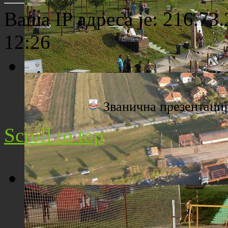
Ваша IP адреса је: 216.73
12:26
Плажа "Топољар" - Поглед са торња
Званична презентац
Scroll to top
Плажа "Топољар" - Поглед из ваздуха