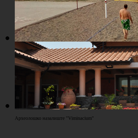
Плажа "Топољар" - Терени на песку
Археолошко назалиште "Viminacium"