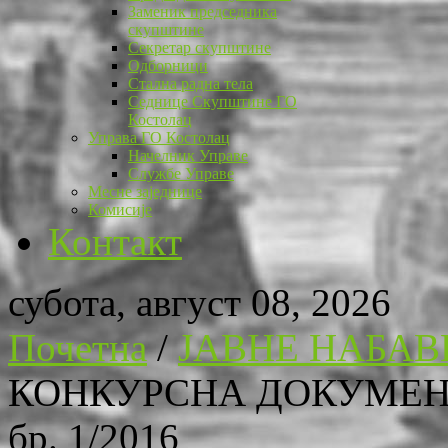
Заменик председника
скупштине
Секретар скупштине
Одборници
Стална радна тела
Седнице Скупштине ГО
Костолац
Управа ГО Костолац
Начелник Управе
Службе Управе
Месне заједнице
Комисије
Контакт
субота, август 08, 2026
Почетна
/
ЈАВНЕ НАБАВ
КОНКУРСНА ДОКУМЕН
бр. 1/2016