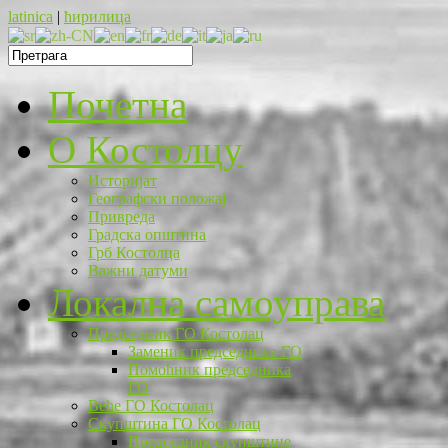
latinica
|
ћирилица
Почетна
O Костолцу
Историјат
Географски положај
Привреда
Градска општина
Грб Костолца
Важни датуми
Локална самоуправа
Председник ГО Костолац
Заменик председника ГО
Помоћник председника
ГО
Веће ГО Костолац
Скупштина ГО Костолац
Председник скупштине