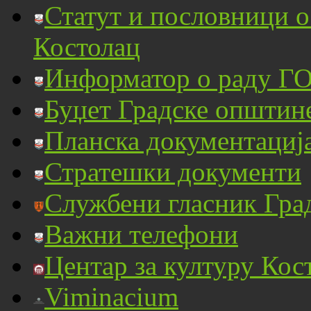
Статут и пословници 
Костолац
Информатор о раду ГО
Буџет Градске општин
Планска документациј
Стратешки документи
Службени гласник Гра
Важни телефони
Центар за културу Кос
Viminacium