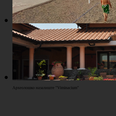
Плажа "Топољар" - Терени на песку
Археолошко назалиште "Viminacium"