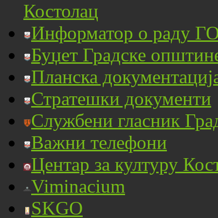
Костолац
Информатор о раду ГО
Буџет Градске општин
Планска документациј
Стратешки документи
Службени гласник Гра
Важни телефони
Центар за културу Кос
Viminacium
SKGO