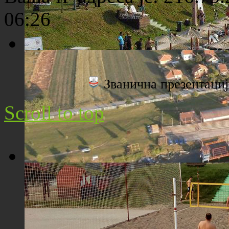
06:26
Плажа "Топољар" - Поглед са торња
Званична презентац
Scroll to top
Плажа "Топољар" - Поглед из ваздуха