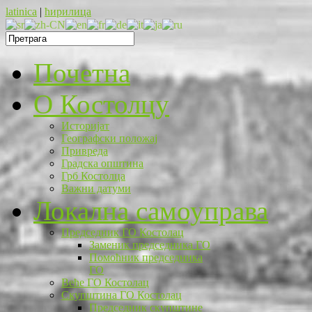
latinica
|
ћирилица
Почетна
O Костолцу
Историјат
Географски положај
Привреда
Градска општина
Грб Костолца
Важни датуми
Локална самоуправа
Председник ГО Костолац
Заменик председника ГО
Помоћник председника
ГО
Веће ГО Костолац
Скупштина ГО Костолац
Председник скупштине