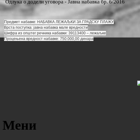
Одлука о додели уговора - Јавна набавка бр. 6/2016
Предмет набавке: НАБАВКА ЛЕЖАЉКИ ЗА ГРАДСКУ ПЛАЖУ
Врста поступка: јавна набавка мале вредности
Шифра из општег речника набавки: 39113400 – лежаљке
Процењена вредност набавке: 750.000,00 динара
Мени