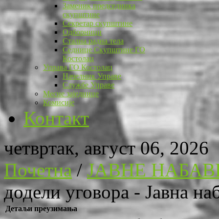
Заменик председника
скупштине
Секретар скупштине
Одборници
Стална радна тела
Седнице Скупштине ГО
Костолац
Управа ГО Костолац
Начелник Управе
Службе Управе
Месне заједнице
Комисије
Контакт
четвртак, август 06, 2026
Почетна
/
ЈАВНЕ НАБАВ
додели уговора - Јавна на
Детаљи преузимања