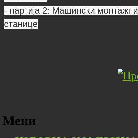
- партија 2: Машински монтажн
станице
Мени