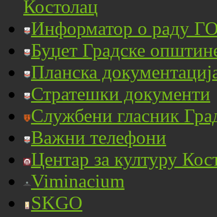
Костолац
Информатор о раду ГО
Буџет Градске општин
Планска документациј
Стратешки документи
Службени гласник Гра
Важни телефони
Центар за културу Кос
Viminacium
SKGO