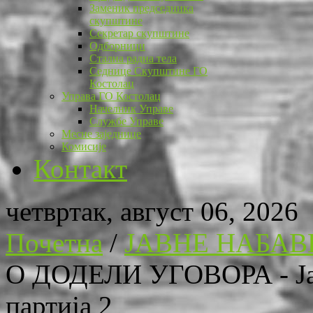
Заменик председника
скупштине
Секретар скупштине
Одборници
Стална радна тела
Седнице Скупштине ГО
Костолац
Управа ГО Костолац
Начелник Управе
Службе Управе
Месне заједнице
Комисије
Контакт
четвртак, август 06, 2026
Почетна
/
ЈАВНЕ НАБАВ
О ДОДЕЛИ УГОВОРА - Јавн
партија 2