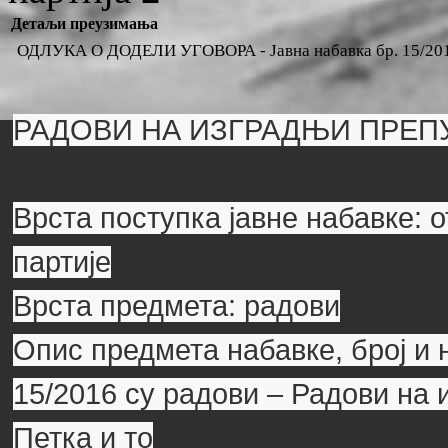
Детаљи преузимања
ОДЛУКА О ДОДЕЛИ УГОВОРА - Јавна набавка бр. 15/2016
РАДОВИ НА ИЗГРАДЊИ ПРЕПУ
Врста поступка јавне набавке: 
партије
Врста предмета: радови
Опис предмета набавке, број и 
15/2016 су радови – Радови на
Петка и то