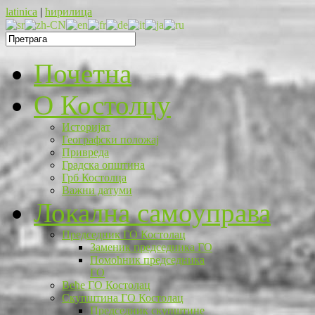
latinica
|
ћирилица
Почетна
O Костолцу
Историјат
Географски положај
Привреда
Градска општина
Грб Костолца
Важни датуми
Локална самоуправа
Председник ГО Костолац
Заменик председника ГО
Помоћник председника
ГО
Веће ГО Костолац
Скупштина ГО Костолац
Председник скупштине