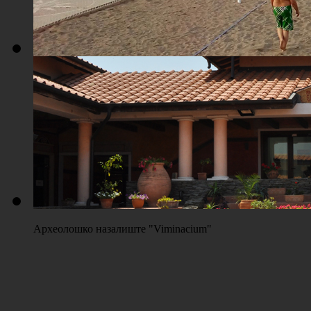
Плажа "Топољар" - Терени на песку
Археолошко назалиште "Viminacium"