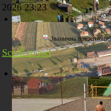
2026 23:23
Плажа "Топољар" - Поглед са торња
Званична презентац
Scroll to top
Плажа "Топољар" - Поглед из ваздуха