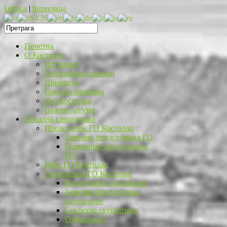
latinica
|
ћирилица
Почетна
O Костолцу
Историјат
Географски положај
Привреда
Градска општина
Грб Костолца
Важни датуми
Локална самоуправа
Председник ГО Костолац
Заменик председника ГО
Помоћник председника
ГО
Веће ГО Костолац
Скупштина ГО Костолац
Председник скупштине
Заменик председника
скупштине
Секретар скупштине
Одборници