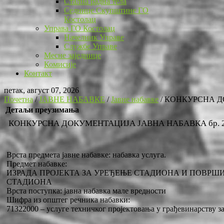
Стална радна тела
Седнице Скупштине ГО
Костолац
Управа ГО Костолац
Начелник Управе
Службе Управе
Месне заједнице
Комисије
Контакт
петак, август 07, 2026
Почетна
/
ЈАВНЕ НАБАВКЕ
/
Јавне набавке
/
КОНКУРСНА ДО
Детаљи преузимања
КОНКУРСНА ДОКУМЕНТАЦИЈА ЈАВНА НАБАВКА бр. 2
Врста предмета јавне набавке: набавка услуга.
Предмет набавке:
ИЗРАДА ПРОЈЕКТА ЗА УРЕЂЕЊЕ СТАДИОНА И ПОВРШ
СТАДИОНА
Врста поступка: јавна набавка мале вредности
Шифра из општег речника набавки:
71322000 – услуге техничког пројектовања у грађевинарству з