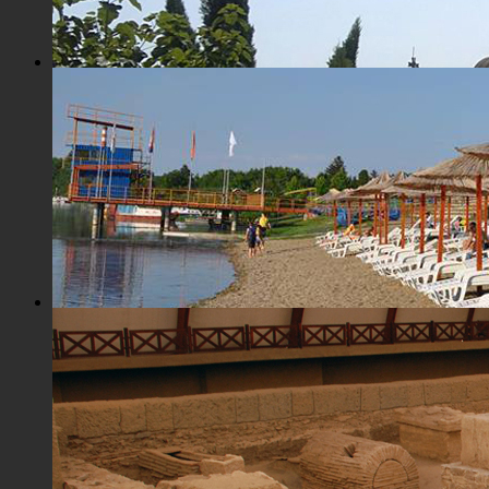
Црква Св. Максима исповедника
Плажа "Топољар" - Купалиште