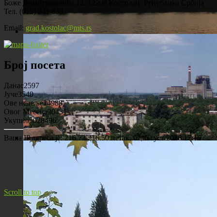
Боже Димитријевића 12, 12208 Костолац, Република Србија
Тел. (012) 241 830
Email:
grad.kostolac@mts.rs
Костолац на Дунаву
Број посета
Данас
2597
Јуче
3540
Ове недеље
14988
Овог Месеца
20431
Укупно
5028496
Ваша IP адреса је: 216.73.216.50
петак, 07 август 2026 17:16
Панорама Костолца
Scroll to top