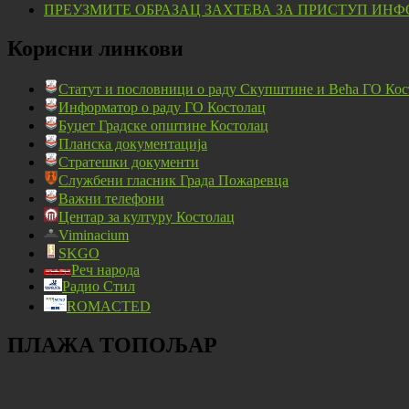
ПРЕУЗМИТЕ ОБРАЗАЦ ЗАХТЕВА ЗА ПРИСТУП ИНФ
Корисни линкови
Статут и пословници о раду Скупштине и Већа ГО Кос
Информатор о раду ГО Костолац
Буџет Градске општине Костолац
Планска документација
Стратешки документи
Службени гласник Града Пожаревца
Важни телефони
Центар за културу Костолац
Viminacium
SKGO
Реч народа
Радио Стил
ROMACTED
ПЛАЖА ТОПОЉАР