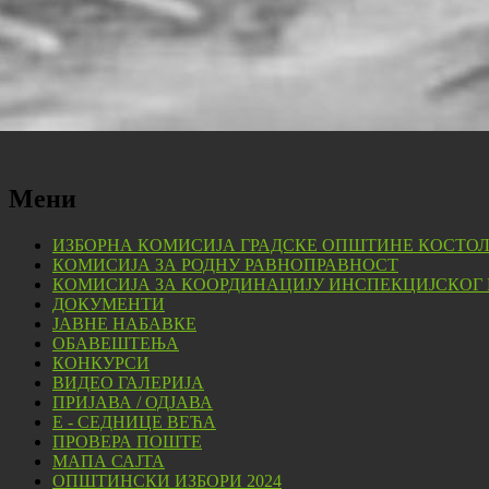
Мени
ИЗБОРНА КОМИСИЈА ГРАДСКЕ ОПШТИНЕ КОСТО
КОМИСИЈА ЗА РОДНУ РАВНОПРАВНОСТ
КОМИСИЈА ЗА КООРДИНАЦИЈУ ИНСПЕКЦИЈСКОГ
ДОКУМЕНТИ
ЈАВНЕ НАБАВКЕ
ОБАВЕШТЕЊА
КОНКУРСИ
ВИДЕО ГАЛЕРИЈА
ПРИЈАВА / ОДЈАВА
Е - СЕДНИЦЕ ВЕЋА
ПРОВЕРА ПОШТЕ
МАПА САЈТА
ОПШТИНСКИ ИЗБОРИ 2024