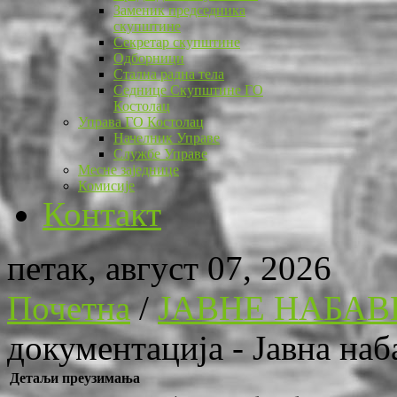
Заменик председника
скупштине
Секретар скупштине
Одборници
Стална радна тела
Седнице Скупштине ГО
Костолац
Управа ГО Костолац
Начелник Управе
Службе Управе
Месне заједнице
Комисије
Контакт
петак, август 07, 2026
Почетна
/
ЈАВНЕ НАБАВ
документација - Јавна наб
Детаљи преузимања