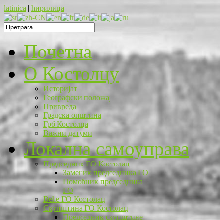
latinica
|
ћирилица
Почетна
O Костолцу
Историјат
Географски положај
Привреда
Градска општина
Грб Костолца
Важни датуми
Локална самоуправа
Председник ГО Костолац
Заменик председника ГО
Помоћник председника
ГО
Веће ГО Костолац
Скупштина ГО Костолац
Председник скупштине