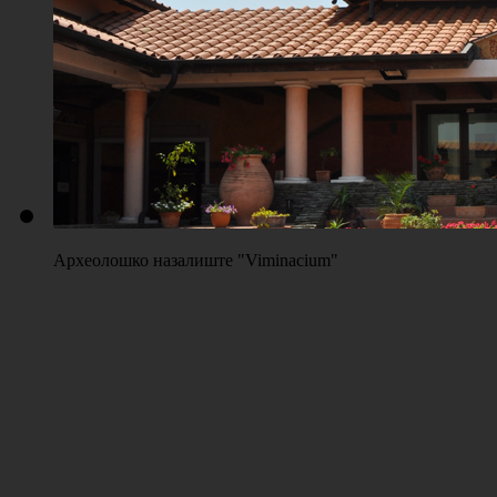
Плажа "Топољар" - Терени на песку
Археолошко назалиште "Viminacium"