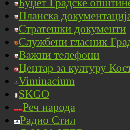
Буџет Градске општин
Планска документациј
Стратешки документи
Службени гласник Гра
Важни телефони
Центар за културу Кос
Viminacium
SKGO
Реч народа
Радио Стил