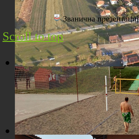
Плажа "Топољар" - Поглед са торња
Званична презентац
Scroll to top
Плажа "Топољар" - Поглед из ваздуха