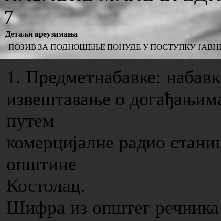
7
Детаљи преузимања
ПОЗИВ ЗА ПОДНОШЕЊЕ ПОНУДЕ У ПОСТУПКУ ЈАВНЕ НА
1. Предметнабавке: наб
извештавање о догађањима
путем
комерцијалне радио стани
општине
Костолац.
Шифра из општег речника 