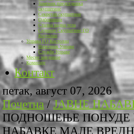
Заменик председника
скупштине
Секретар скупштине
Одборници
Стална радна тела
Седнице Скупштине ГО
Костолац
Управа ГО Костолац
Начелник Управе
Службе Управе
Месне заједнице
Комисије
Контакт
петак, август 07, 2026
Почетна
/
ЈАВНЕ НАБАВ
ПОДНОШЕЊЕ ПОНУДЕ 
НАБАВКЕ МАЛЕ ВРЕДНОСТ