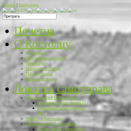
latinica
|
ћирилица
Почетна
O Костолцу
Историјат
Географски положај
Привреда
Градска општина
Грб Костолца
Важни датуми
Локална самоуправа
Председник ГО Костолац
Заменик председника ГО
Помоћник председника
ГО
Веће ГО Костолац
Скупштина ГО Костолац
Председник скупштине