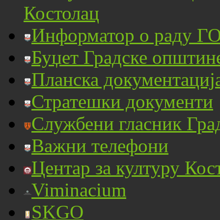
Костолац
Информатор о раду ГО
Буџет Градске општин
Планска документациј
Стратешки документи
Службени гласник Гра
Важни телефони
Центар за културу Кос
Viminacium
SKGO