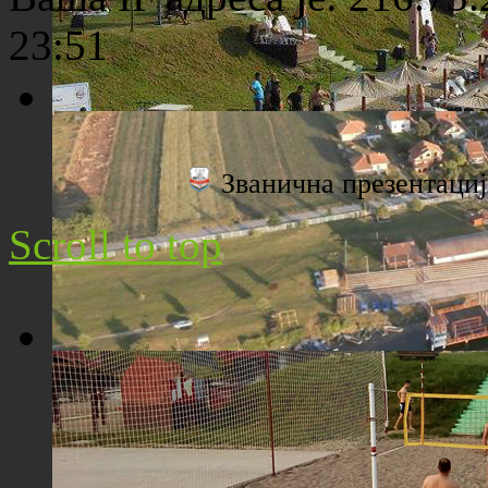
23:51
Плажа "Топољар" - Поглед са торња
Званична презентац
Scroll to top
Плажа "Топољар" - Поглед из ваздуха