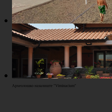
Плажа "Топољар" - Терени на песку
Археолошко назалиште "Viminacium"