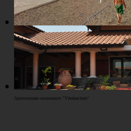
Плажа "Топољар" - Терени на песку
Археолошко назалиште "Viminacium"