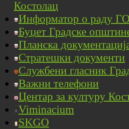
Костолац
Информатор о раду ГО
Буџет Градске општин
Планска документациј
Стратешки документи
Службени гласник Гра
Важни телефони
Центар за културу Кос
Viminacium
SKGO