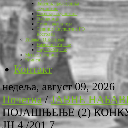
Заменик председника
скупштине
Секретар скупштине
Одборници
Стална радна тела
Седнице Скупштине ГО
Костолац
Управа ГО Костолац
Начелник Управе
Службе Управе
Месне заједнице
Комисије
Контакт
недеља, август 09, 2026
Почетна
/
ЈАВНЕ НАБАВ
ПОЈАШЊЕЊЕ (2) КОНК
ЈН 4 /201 7