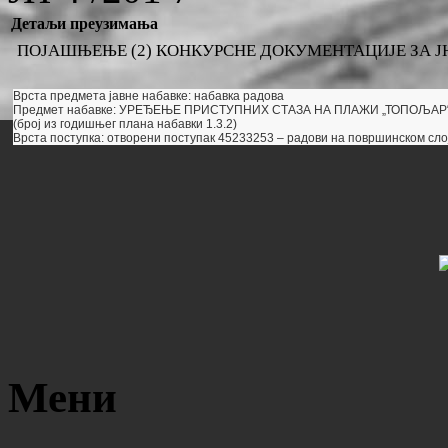
Детаљи преузимања
ПОЈАШЊЕЊЕ (2) КОНКУРСНЕ ДОКУМЕНТАЦИЈЕ ЗА ЈН 
Врста предмета јавне набавке: набавка радова
Предмет набавке: УРЕЂЕЊЕ ПРИСТУПНИХ СТАЗА НА ПЛАЖИ „ТОПОЉАР
(број из годишњег плана набавки 1.3.2)
Врста поступка: отворени поступак 45233253 – радови на површинском сло
Мени