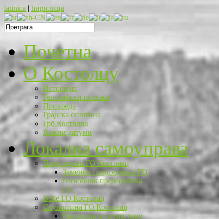
latinica
|
ћирилица
Почетна
O Костолцу
Историјат
Географски положај
Привреда
Градска општина
Грб Костолца
Важни датуми
Локална самоуправа
Председник ГО Костолац
Заменик председника ГО
Помоћник председника
ГО
Веће ГО Костолац
Скупштина ГО Костолац
Председник скупштине