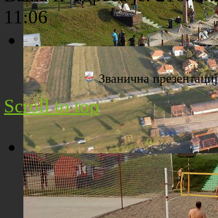
11:06
Плажа "Топољар" - Поглед са торња
Званична презентац
Scroll to top
Плажа "Топољар" - Поглед из ваздуха