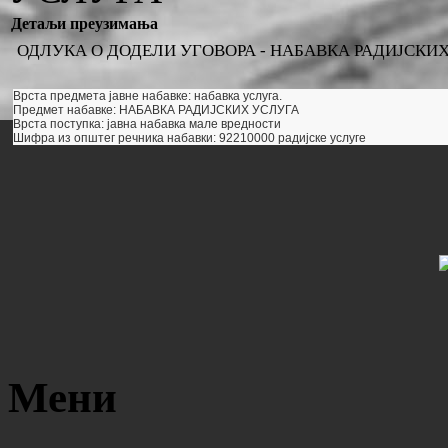
Детаљи преузимања
ОДЛУКА О ДОДЕЛИ УГОВОРА - НАБАВКА РАДИЈСКИ
Врста предмета јавне набавке: набавка услуга.
Предмет набавке: НАБАВКА РАДИЈСКИХ УСЛУГА
Врста поступка: јавна набавка мале вредности
Шифра из општег речника набавки: 92210000 радијске услуге
Мени