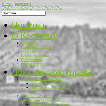
latinica
|
ћирилица
Почетна
O Костолцу
Историјат
Географски положај
Привреда
Градска општина
Грб Костолца
Важни датуми
Локална самоуправа
Председник ГО Костолац
Заменик председника ГО
Помоћник председника
ГО
Веће ГО Костолац
Скупштина ГО Костолац
Председник скупштине