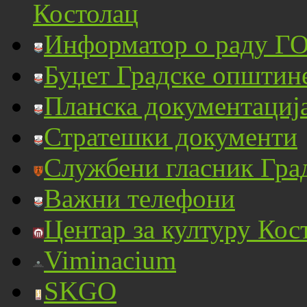
Костолац
Информатор о раду ГО
Буџет Градске општин
Планска документациј
Стратешки документи
Службени гласник Гра
Важни телефони
Центар за културу Кос
Viminacium
SKGO