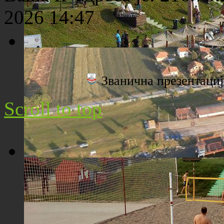
2026 14:47
Плажа "Топољар" - Поглед са торња
Званична презентац
Scroll to top
Плажа "Топољар" - Поглед из ваздуха