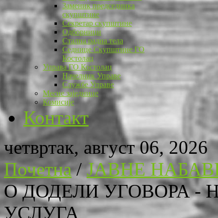
Заменик председника
скупштине
Секретар скупштине
Одборници
Стална радна тела
Седнице Скупштине ГО
Костолац
Управа ГО Костолац
Начелник Управе
Службе Управе
Месне заједнице
Комисије
Контакт
четвртак, август 06, 2026
Почетна
/
ЈАВНЕ НАБАВ
О ДОДЕЛИ УГОВОРА - 
УСЛУГА