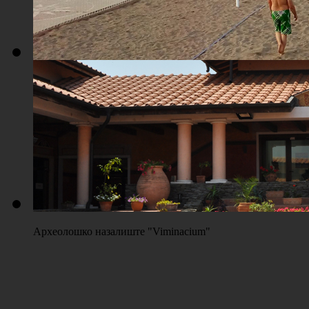
Плажа "Топољар" - Терени на песку
Археолошко назалиште "Viminacium"