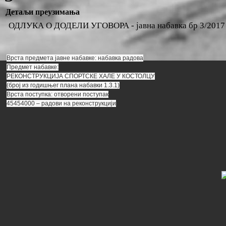
Детаљи преузимања
ОДЛУКА О ДОДЕЛИ УГОВОРА - јавна набавка бр 3/2017 -
Врста предмета јавне набавке: набавка радова
Предмет набавке:
РЕКОНСТРУКЦИЈА СПОРТСКЕ ХАЛЕ У КОСТОЛЦУ
(број из годишњег плана набавки 1.3.1)
Врста поступка: отворени поступак
45454000 – радови на реконструкцији