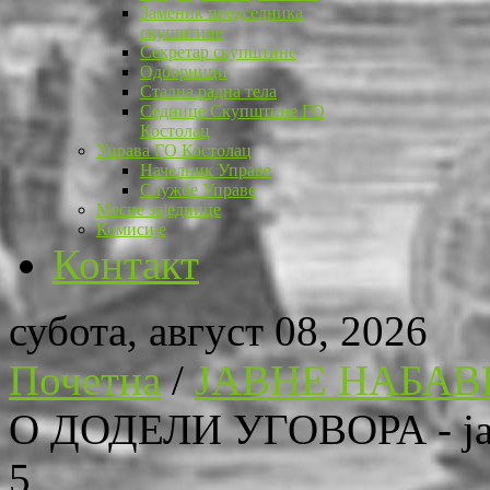
Заменик председника
скупштине
Секретар скупштине
Одборници
Стална радна тела
Седнице Скупштине ГО
Костолац
Управа ГО Костолац
Начелник Управе
Службе Управе
Месне заједнице
Комисије
Контакт
субота, август 08, 2026
Почетна
/
ЈАВНЕ НАБАВ
О ДОДЕЛИ УГОВОРА - јавн
5