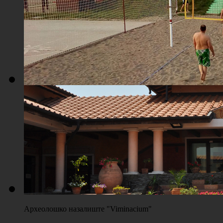
Плажа "Топољар" - Терени на песку
Археолошко назалиште "Viminacium"