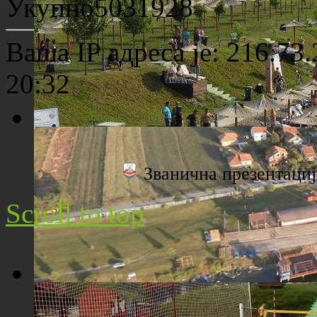
Укупно
5031928
Ваша IP адреса је: 216.73
20:32
Плажа "Топољар" - Поглед са торња
Званична презентац
Scroll to top
Плажа "Топољар" - Поглед из ваздуха