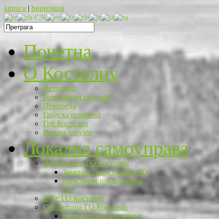
latinica
|
ћирилица
Почетна
O Костолцу
Историјат
Географски положај
Привреда
Градска општина
Грб Костолца
Важни датуми
Локална самоуправа
Председник ГО Костолац
Заменик председника ГО
Помоћник председника
ГО
Веће ГО Костолац
Скупштина ГО Костолац
Председник скупштине