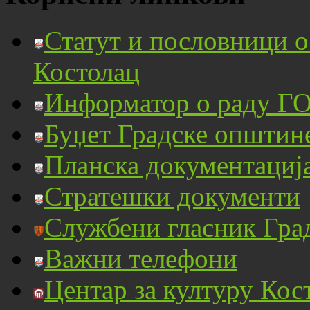
Статут и пословници 
Костолац
Информатор о раду ГО
Буџет Градске општин
Планска документациј
Стратешки документи
Службени гласник Гра
Важни телефони
Центар за културу Кос