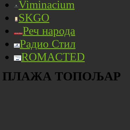
Viminacium
SKGO
Реч народа
Радио Стил
ROMACTED
ПЛАЖА ТОПОЉАР