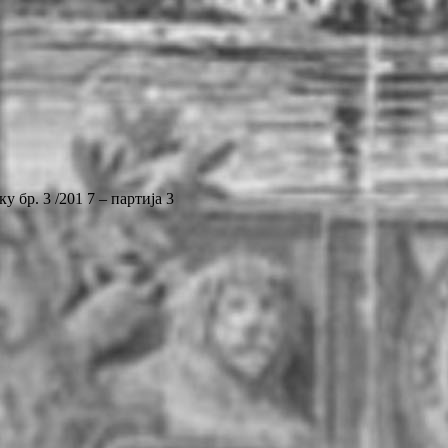
 бр. 3 /201 7 – партија 3