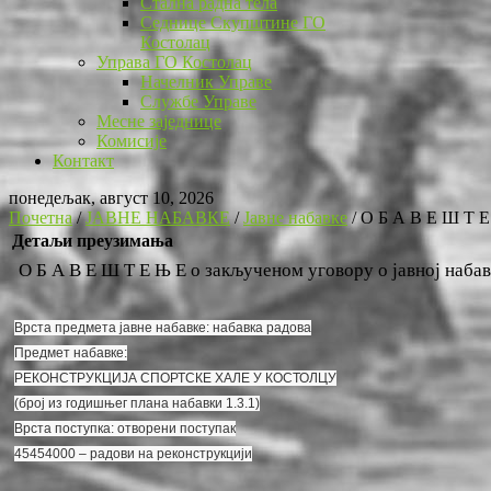
Стална радна тела
Седнице Скупштине ГО
Костолац
Управа ГО Костолац
Начелник Управе
Службе Управе
Месне заједнице
Комисије
Контакт
понедељак, август 10, 2026
Почетна
/
ЈАВНЕ НАБАВКЕ
/
Јавне набавке
/
О Б А В Е Ш Т Е 
Детаљи преузимања
О Б А В Е Ш Т Е Њ Е о закљученом уговору о јавној набавц
Врста предмета јавне набавке: набавка радова
Предмет набавке:
РЕКОНСТРУКЦИЈА СПОРТСКЕ ХАЛЕ У КОСТОЛЦУ
(број из годишњег плана набавки 1.3.1)
Врста поступка: отворени поступак
45454000 – радови на реконструкцији