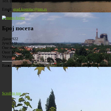
Тел. (012) 241 830
Email:
grad.kostolac@mts.rs
Костолац на Дунаву
Број посета
Данас
922
Јуче
3440
Ове недеље
922
Овог Месеца
28659
Укупно
5036724
Ваша IP адреса је: 216.73.217.73
понедељак, 10 август 2026 06:5
Панорама Костолца
Scroll to top