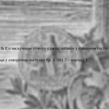
Њ Е о закљученом уговору о јавној набавци у отвореном поступку
и у отвореном поступку бр. 3 /201 7 – партија 3