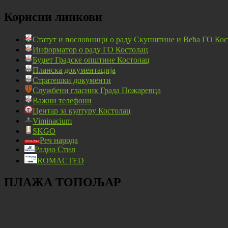
Корисни линкови
Статут и пословници о раду Скупштине и Већа ГО Кос
Информатор о раду ГО Костолац
Буџет Градске општине Костолац
Планска документација
Стратешки документи
Службени гласник Града Пожаревца
Важни телефони
Центар за културу Костолац
Viminacium
SKGO
Реч народа
Радио Стил
ROMACTED
ПЛАЖА ТОПОЉАР