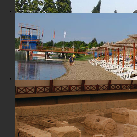
Црква Св. Максима исповедника
Плажа "Топољар" - Купалиште