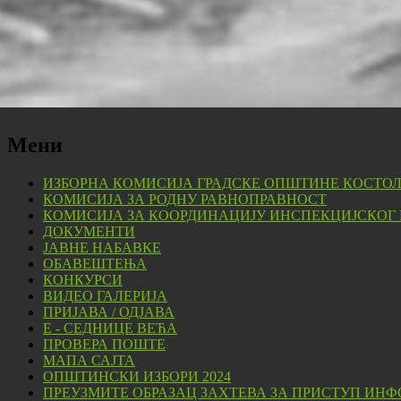
Мени
ИЗБОРНА КОМИСИЈА ГРАДСКЕ ОПШТИНЕ КОСТО
КОМИСИЈА ЗА РОДНУ РАВНОПРАВНОСТ
КОМИСИЈА ЗА КООРДИНАЦИЈУ ИНСПЕКЦИЈСКОГ
ДОКУМЕНТИ
ЈАВНЕ НАБАВКЕ
ОБАВЕШТЕЊА
КОНКУРСИ
ВИДЕО ГАЛЕРИЈА
ПРИЈАВА / ОДЈАВА
Е - СЕДНИЦЕ ВЕЋА
ПРОВЕРА ПОШТЕ
МАПА САЈТА
ОПШТИНСКИ ИЗБОРИ 2024
ПРЕУЗМИТЕ ОБРАЗАЦ ЗАХТЕВА ЗА ПРИСТУП ИНФ