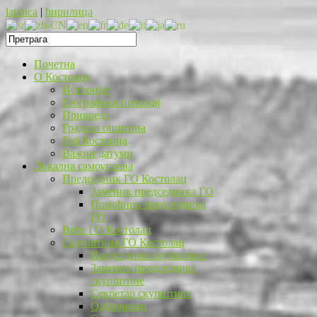
latinica
|
ћирилица
Почетна
O Костолцу
Историјат
Географски положај
Привреда
Градска општина
Грб Костолца
Важни датуми
Локална самоуправа
Председник ГО Костолац
Заменик председника ГО
Помоћник председника
ГО
Веће ГО Костолац
Скупштина ГО Костолац
Председник скупштине
Заменик председника
скупштине
Секретар скупштине
Одборници