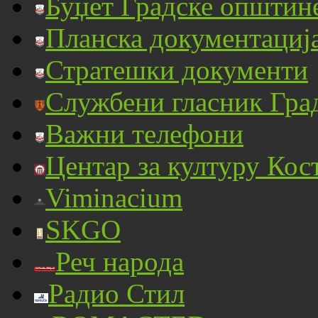
Буџет Градске општин
Планска документациј
Стратешки документи
Службени гласник Гра
Важни телефони
Центар за културу Кос
Viminacium
SKGO
Реч народа
Радио Стил