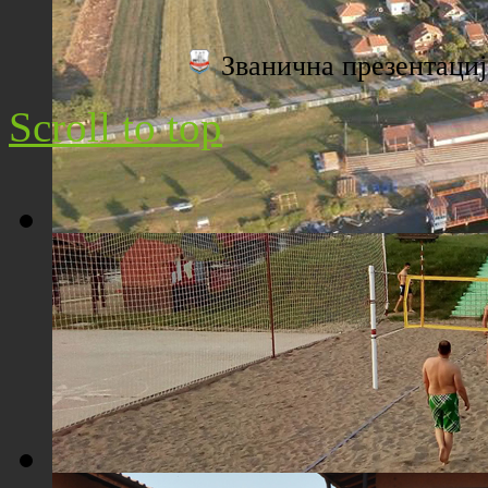
Плажа "Топољар" - Поглед са торња
Званична презентац
Scroll to top
Плажа "Топољар" - Поглед из ваздуха