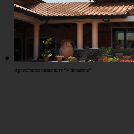
Плажа "Топољар" - Терени на песку
Археолошко назалиште "Viminacium"