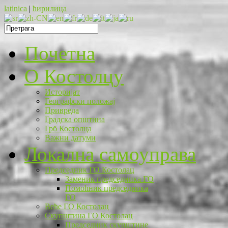
latinica
|
ћирилица
Почетна
O Костолцу
Историјат
Географски положај
Привреда
Градска општина
Грб Костолца
Важни датуми
Локална самоуправа
Председник ГО Костолац
Заменик председника ГО
Помоћник председника
ГО
Веће ГО Костолац
Скупштина ГО Костолац
Председник скупштине