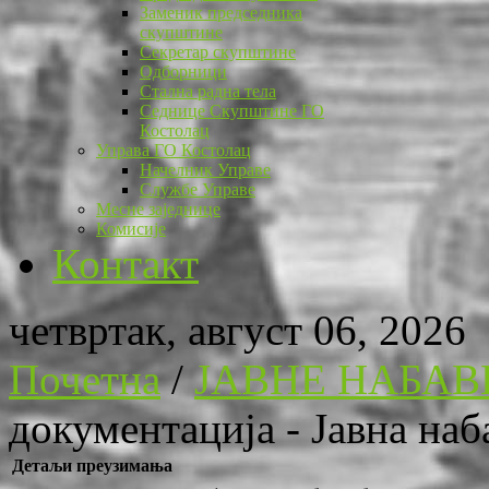
Заменик председника
скупштине
Секретар скупштине
Одборници
Стална радна тела
Седнице Скупштине ГО
Костолац
Управа ГО Костолац
Начелник Управе
Службе Управе
Месне заједнице
Комисије
Контакт
четвртак, август 06, 2026
Почетна
/
ЈАВНЕ НАБАВ
документација - Јавна наб
Детаљи преузимања