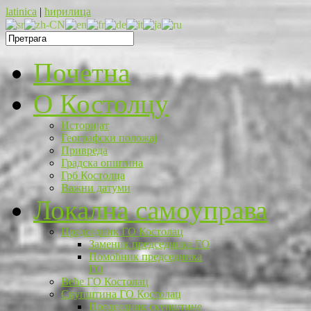
latinica
|
ћирилица
Почетна
O Костолцу
Историјат
Географски положај
Привреда
Градска општина
Грб Костолца
Важни датуми
Локална самоуправа
Председник ГО Костолац
Заменик председника ГО
Помоћник председника
ГО
Веће ГО Костолац
Скупштина ГО Костолац
Председник скупштине