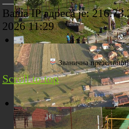
Ваша IP адреса је: 216.73
2026 11:29
Плажа "Топољар" - Поглед са торња
Званична презентац
Scroll to top
Плажа "Топољар" - Поглед из ваздуха