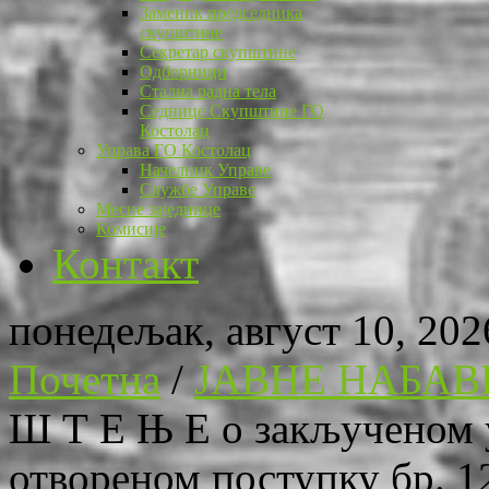
Заменик председника
скупштине
Секретар скупштине
Одборници
Стална радна тела
Седнице Скупштине ГО
Костолац
Управа ГО Костолац
Начелник Управе
Службе Управе
Месне заједнице
Комисије
Контакт
понедељак, август 10, 202
Почетна
/
ЈАВНЕ НАБАВ
Ш Т Е Њ Е о закљученом у
отвореном поступку бр. 12