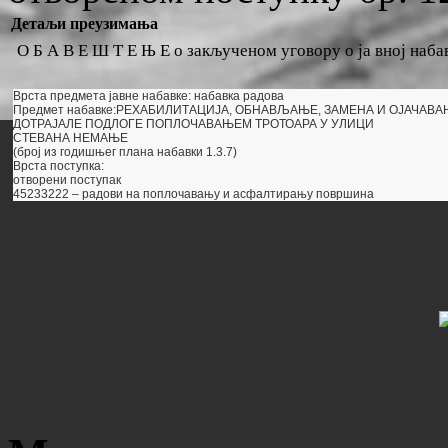
Детаљи преузимања
О Б А В Е Ш Т Е Њ Е о закљученом уговору о ја вној наба
Врста предмета јавне набавке: набавка радова
Предмет набавке:РЕХАБИЛИТАЦИЈА, ОБНАВЉАЊЕ, ЗАМЕНА И ОЈАЧАВ
ДОТРАЈАЛЕ ПОДЛОГЕ ПОПЛОЧАВАЊЕМ ТРОТОАРА У УЛИЦИ
СТЕВАНА НЕМАЊЕ
(број из годишњег плана набавки 1.3.7)
Врста поступка:
отворени поступак
45233222 – радови на поплочавању и асфалтирању површина