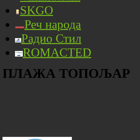
SKGO
Реч народа
Радио Стил
ROMACTED
ПЛАЖА ТОПОЉАР