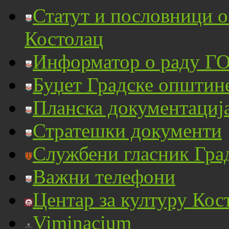
Статут и пословници 
Костолац
Информатор о раду ГО
Буџет Градске општин
Планска документациј
Стратешки документи
Службени гласник Гра
Важни телефони
Центар за културу Кос
Viminacium