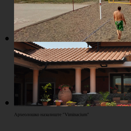
Плажа "Топољар" - Терени на песку
Археолошко назалиште "Viminacium"