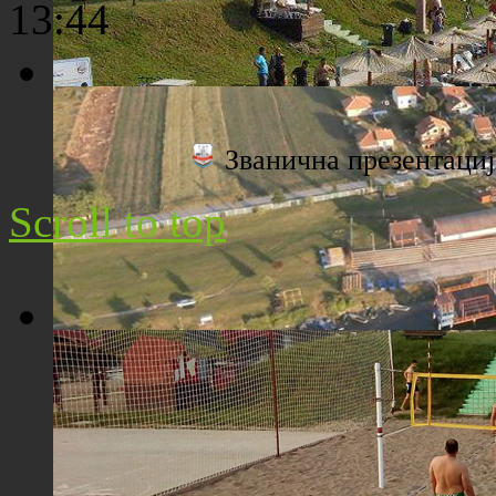
13:44
Плажа "Топољар" - Поглед са торња
Званична презентац
Scroll to top
Плажа "Топољар" - Поглед из ваздуха