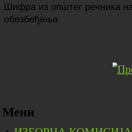
Шифра из општег речника н
обезбе
ђе
ња
Мени
ИЗБОРНА КОМИСИЈА