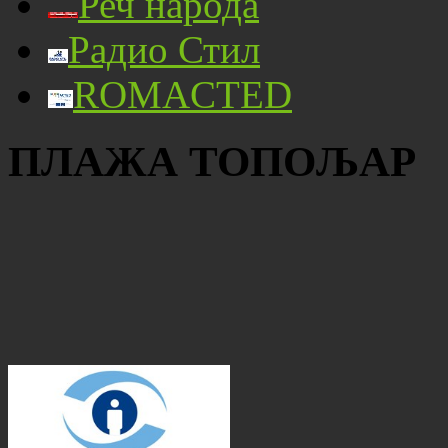
Реч народа
Радио Стил
ROMACTED
ПЛАЖА ТОПОЉАР