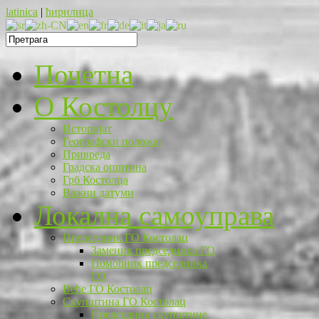
latinica
|
ћирилица
Почетна
O Костолцу
Историјат
Географски положај
Привреда
Градска општина
Грб Костолца
Важни датуми
Локална самоуправа
Председник ГО Костолац
Заменик председника ГО
Помоћник председника
ГО
Веће ГО Костолац
Скупштина ГО Костолац
Председник скупштине