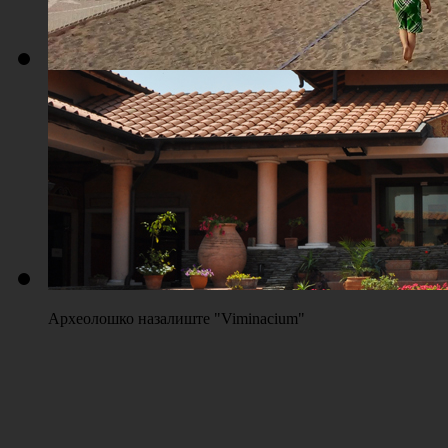
Плажа "Топољар" - Терени на песку
Археолошко назалиште "Viminacium"