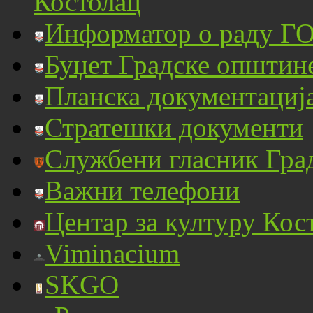
Костолац
Информатор о раду ГО
Буџет Градске општин
Планска документациј
Стратешки документи
Службени гласник Гра
Важни телефони
Центар за културу Кос
Viminacium
SKGO