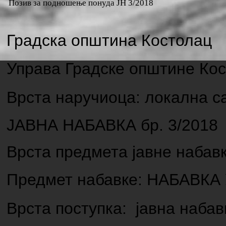
Позив за подношење понуда ЈН 3/2018
Градска општина Костолац
Управа Градске општине Ко
Врста наручиоца: локална 
ЈАВНА НАБАВКА бр.
3/2018
Врста предмета јавне набав
Предмет набавке:
НАБАВКА
Врста поступка: јавна наба