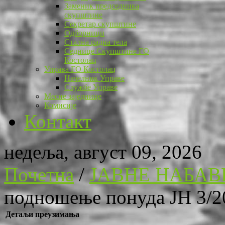
Заменик председника
скупштине
Секретар скупштине
Одборници
Стална радна тела
Седнице Скупштине ГО
Костолац
Управа ГО Костолац
Начелник Управе
Службе Управе
Месне заједнице
Комисије
Контакт
недеља, август 09, 2026
Почетна
/
ЈАВНЕ НАБАВ
подношење понуда ЈН 3/2
Детаљи преузимања