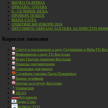
ВИДЕО ГАЛЕРИЈА
ПРИЈАВА / ОДЈАВА
Е - СЕДНИЦЕ ВЕЋА
ПРОВЕРА ПОШТЕ
МАПА САЈТА
ОПШТИНСКИ ИЗБОРИ 2024
ПРЕУЗМИТЕ ОБРАЗАЦ ЗАХТЕВА ЗА ПРИСТУП ИНФ
Корисни линкови
Статут и пословници о раду Скупштине и Већа ГО Кос
Информатор о раду ГО Костолац
Буџет Градске општине Костолац
Планска документација
Стратешки документи
Службени гласник Града Пожаревца
Важни телефони
Центар за културу Костолац
Viminacium
SKGO
Реч народа
Радио Стил
ROMACTED