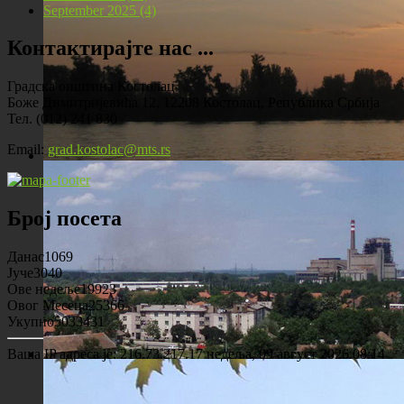
September 2025 (4)
Контактирајте нас ...
Градска општина Костолац
Боже Димитријевића 12, 12208 Костолац, Република Србија
Тел. (012) 241 830
Email:
grad.kostolac@mts.rs
Костолац на Дунаву
Број посета
Данас
1069
Јуче
3040
Ове недеље
19923
Овог Месеца
25366
Укупно
5033431
Ваша IP адреса је: 216.73.217.17
недеља, 09 август 2026 08:14
Панорама Костолца