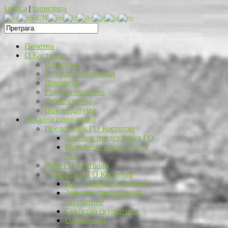
latinica
|
ћирилица
Почетна
O Костолцу
Историјат
Географски положај
Привреда
Градска општина
Грб Костолца
Важни датуми
Локална самоуправа
Председник ГО Костолац
Заменик председника ГО
Помоћник председника
ГО
Веће ГО Костолац
Скупштина ГО Костолац
Председник скупштине
Заменик председника
скупштине
Секретар скупштине
Одборници