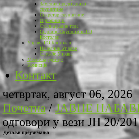
Заменик председника
скупштине
Секретар скупштине
Одборници
Стална радна тела
Седнице Скупштине ГО
Костолац
Управа ГО Костолац
Начелник Управе
Службе Управе
Месне заједнице
Комисије
Контакт
четвртак, август 06, 2026
Почетна
/
ЈАВНЕ НАБАВ
одговори у вези ЈН 20/20
Детаљи преузимања