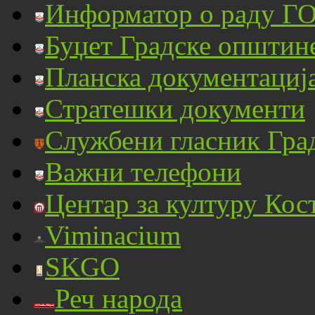
Информатор о раду ГО
Буџет Градске општин
Планска документациј
Стратешки документи
Службени гласник Гра
Важни телефони
Центар за културу Кос
Viminacium
SKGO
Реч народа