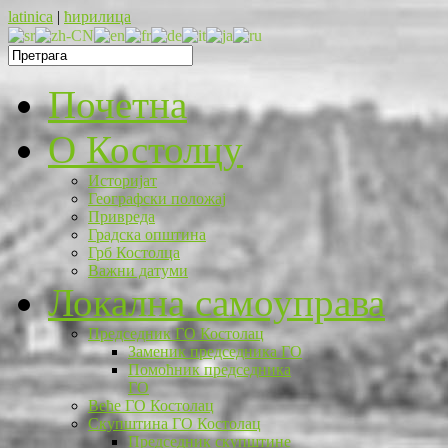
latinica
|
ћирилица
Почетна
O Костолцу
Историјат
Географски положај
Привреда
Градска општина
Грб Костолца
Важни датуми
Локална самоуправа
Председник ГО Костолац
Заменик председника ГО
Помоћник председника
ГО
Веће ГО Костолац
Скупштина ГО Костолац
Председник скупштине