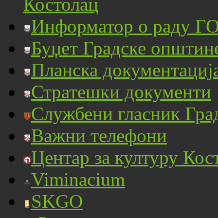
Костолац
Информатор о раду ГО
Буџет Градске општин
Планска документациј
Стратешки документи
Службени гласник Гра
Важни телефони
Центар за културу Кос
Viminacium
SKGO