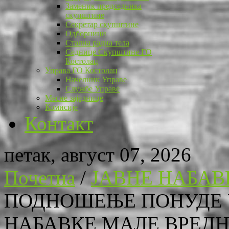
Заменик председника
скупштине
Секретар скупштине
Одборници
Стална радна тела
Седнице Скупштине ГО
Костолац
Управа ГО Костолац
Начелник Управе
Службе Управе
Месне заједнице
Комисије
Контакт
петак, август 07, 2026
Почетна
/
ЈАВНЕ НАБАВ
ПОДНОШЕЊЕ ПОНУДЕ 
НАБАВКЕ МАЛЕ ВРЕДНОС