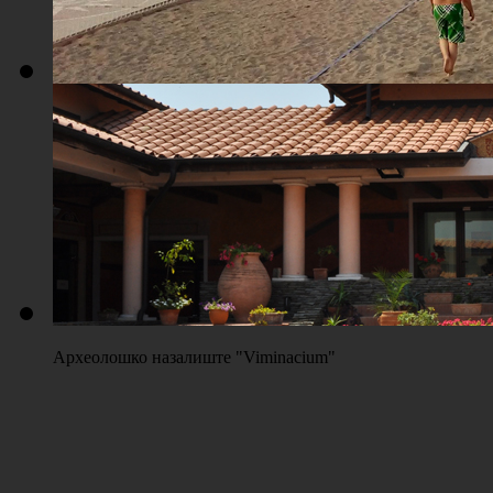
Плажа "Топољар" - Терени на песку
Археолошко назалиште "Viminacium"