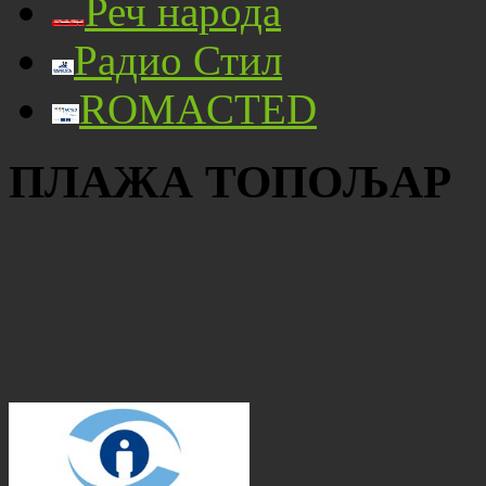
Реч народа
Радио Стил
ROMACTED
ПЛАЖА ТОПОЉАР