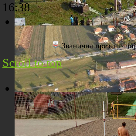
16:38
Плажа "Топољар" - Поглед са торња
Званична презентац
Scroll to top
Плажа "Топољар" - Поглед из ваздуха