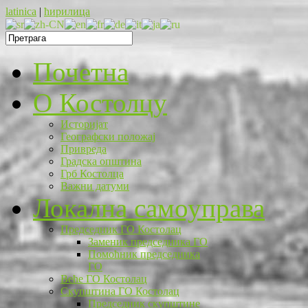
latinica
|
ћирилица
Почетна
O Костолцу
Историјат
Географски положај
Привреда
Градска општина
Грб Костолца
Важни датуми
Локална самоуправа
Председник ГО Костолац
Заменик председника ГО
Помоћник председника
ГО
Веће ГО Костолац
Скупштина ГО Костолац
Председник скупштине