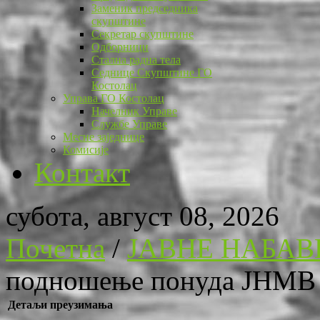
Заменик председника
скупштине
Секретар скупштине
Одборници
Стална радна тела
Седнице Скупштине ГО
Костолац
Управа ГО Костолац
Начелник Управе
Службе Управе
Месне заједнице
Комисије
Контакт
субота, август 08, 2026
Почетна
/
ЈАВНЕ НАБАВ
подношење понуда ЈНМВ 
Детаљи преузимања