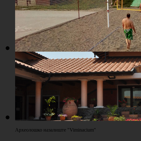
Плажа "Топољар" - Терени на песку
Археолошко назалиште "Viminacium"