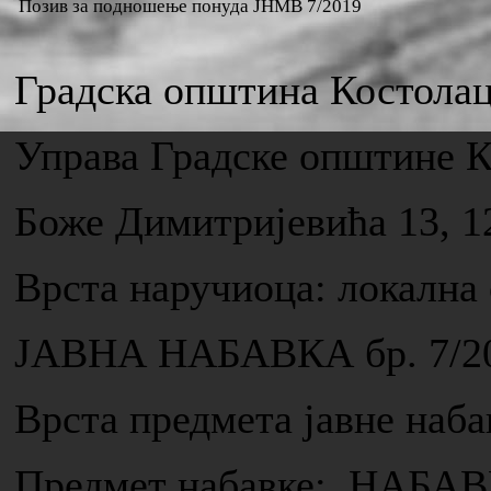
Позив за подношење понуда ЈНМВ 7/2019
Градска општина Костола
Управа Градске општине 
Боже Димитријевића 13, 1
Врста наручиоца: локална
ЈАВНА НАБАВКА бр. 7/2
Врста предмета јавне н
Предмет набавке: НАБ