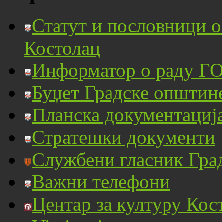
Статут и пословници 
Костолац
Информатор о раду ГО
Буџет Градске општин
Планска документациј
Стратешки документи
Службени гласник Гра
Важни телефони
Центар за културу Кос