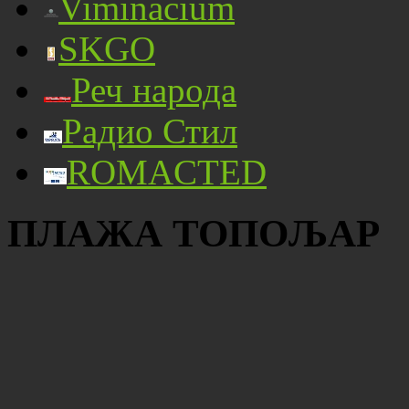
Viminacium
SKGO
Реч народа
Радио Стил
ROMACTED
ПЛАЖА ТОПОЉАР