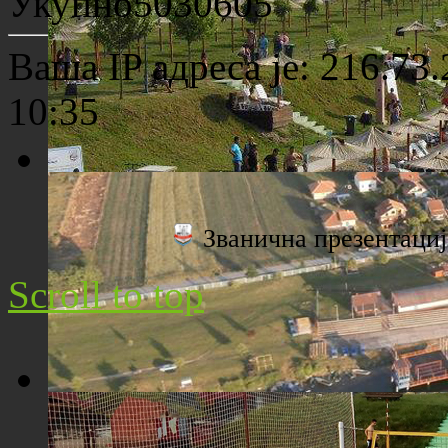
Укупно
5030605
Ваша IP адреса је: 216.73
10:35
Плажа "Топољар" - Поглед са торња
Званична презентац
Scroll to top
Плажа "Топољар" - Поглед из ваздуха