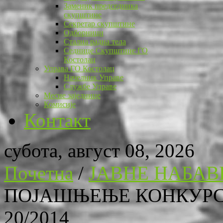
Заменик председника
скупштине
Секретар скупштине
Одборници
Стална радна тела
Седнице Скупштине ГО
Костолац
Управа ГО Костолац
Начелник Управе
Службе Управе
Месне заједнице
Комисије
Контакт
субота, август 08, 2026
Почетна
/
ЈАВНЕ НАБАВ
ПОЈАШЊЕЊЕ КОНКУРС
20/2014