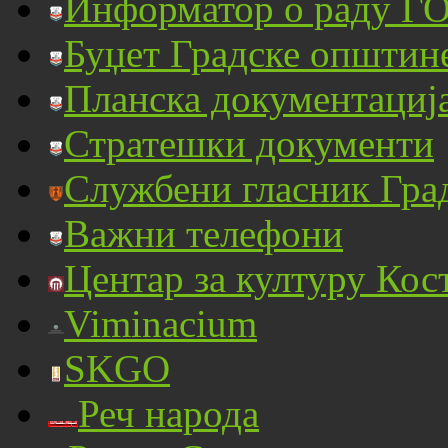
Информатор о раду ГО
Буџет Градске општин
Планска документациј
Стратешки документи
Службени гласник Гра
Важни телефони
Центар за културу Кос
Viminacium
SKGO
Реч народа