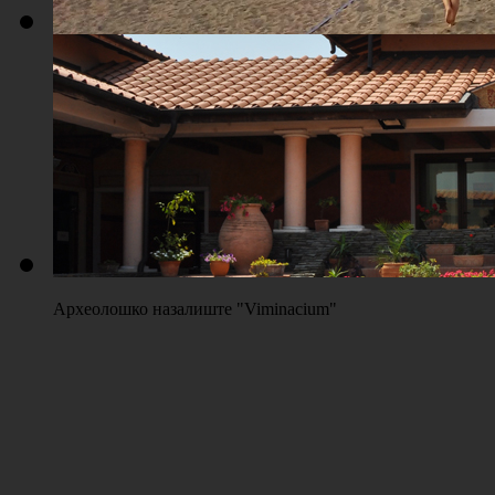
Плажа "Топољар" - Терени на песку
Археолошко назалиште "Viminacium"