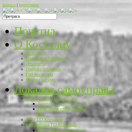
latinica
|
ћирилица
Почетна
O Костолцу
Историјат
Географски положај
Привреда
Градска општина
Грб Костолца
Важни датуми
Локална самоуправа
Председник ГО Костолац
Заменик председника ГО
Помоћник председника
ГО
Веће ГО Костолац
Скупштина ГО Костолац
Председник скупштине