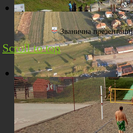
Плажа "Топољар" - Поглед са торња
Званична презентац
Scroll to top
Плажа "Топољар" - Поглед из ваздуха