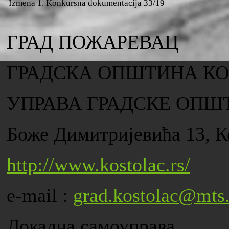
Izmena 1. Konkursna dokumentacija 33/19
ГРАД ПОЖАРЕВАЦ
ГРАДСКА ОПШТИНА К
УПРАВА ГРАДСКЕ ОПШ
Боже Димитријевића 13, К
http://www.kostolac.rs/
e-mail :
grad.kostolac@mts.
Локална самоуправа