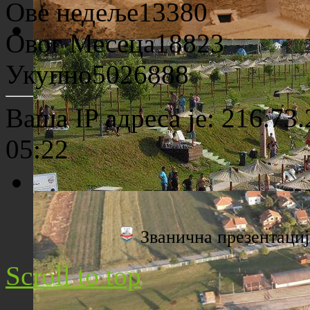
Ове недеље
13380
Овог Месеца
18823
Археолошко налазиште "Viminacium"
Укупно
5026888
Ваша IP адреса је: 216.73.
05:22
Плажа "Топољар" - Поглед са торња
Званична презентац
Scroll to top