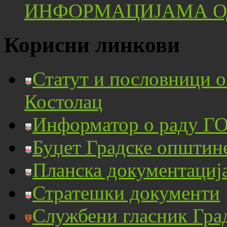
ИНФОРМАЦИЈАМА ОД
Корисни линкови
Статут и пословници 
Костолац
Информатор о раду ГО
Буџет Градске општин
Планска документациј
Стратешки документи
Службени гласник Гра