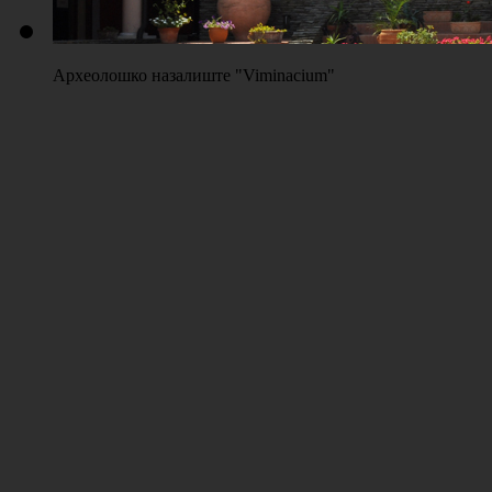
Археолошко назалиште "Viminacium"