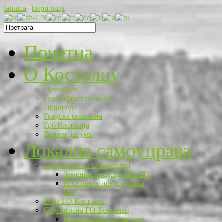
latinica
|
ћирилица
Почетна
O Костолцу
Историјат
Географски положај
Привреда
Градска општина
Грб Костолца
Важни датуми
Локална самоуправа
Председник ГО Костолац
Заменик председника ГО
Помоћник председника
ГО
Веће ГО Костолац
Скупштина ГО Костолац
Председник скупштине