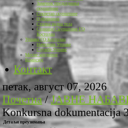
Заменик председника
скупштине
Секретар скупштине
Одборници
Стална радна тела
Седнице Скупштине ГО
Костолац
Управа ГО Костолац
Начелник Управе
Службе Управе
Месне заједнице
Комисије
Контакт
петак, август 07, 2026
Почетна
/
ЈАВНЕ НАБАВ
Konkursna dokumentacija 
Детаљи преузимања