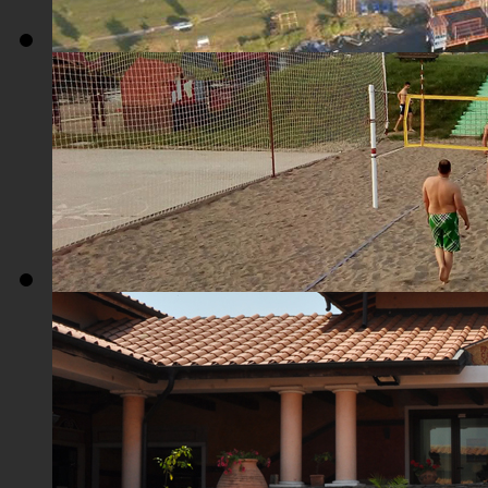
Плажа "Топољар" - Поглед из ваздуха
Плажа "Топољар" - Терени на песку