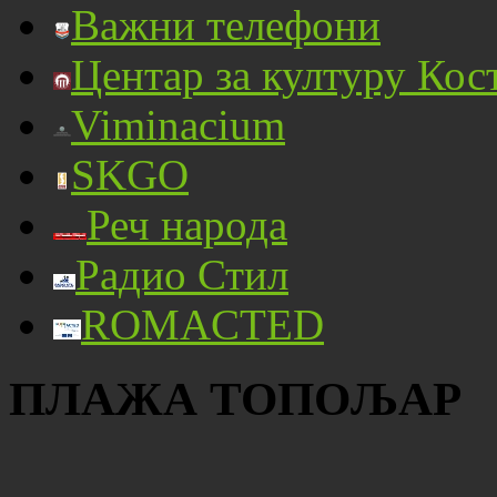
Важни телефони
Центар за културу Кос
Viminacium
SKGO
Реч народа
Радио Стил
ROMACTED
ПЛАЖА ТОПОЉАР