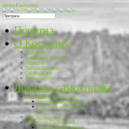
latinica
|
ћирилица
Почетна
O Костолцу
Историјат
Географски положај
Привреда
Градска општина
Грб Костолца
Важни датуми
Локална самоуправа
Председник ГО Костолац
Заменик председника ГО
Помоћник председника
ГО
Веће ГО Костолац
Скупштина ГО Костолац
Председник скупштине