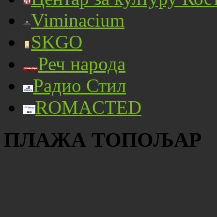
Viminacium
SKGO
Реч народа
Радио Стил
ROMACTED
ПЛАЖА ТОПОЉАР