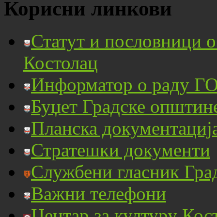
Корисни линкови
Статут и пословници 
Костолац
Информатор о раду ГО
Буџет Градске општин
Планска документациј
Стратешки документи
Службени гласник Гра
Важни телефони
Центар за културу Кос