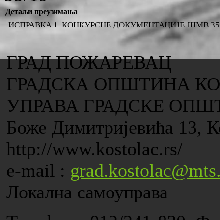
Детаљи преузимања
ИСПРАВКА 1. КОНКУРСНЕ ДОКУМЕНТАЦИЈЕ ЈНМВ 35
ГРАД ПОЖАРЕВАЦ
ГРАДСКА ОПШТИНА К
УПРАВА ГРАДСКЕ ОПШ
Боже Димитријевића 13, К
http://www.kostolac.rs/
e-mail :
grad.kostolac@mts.
Локална самоуправа