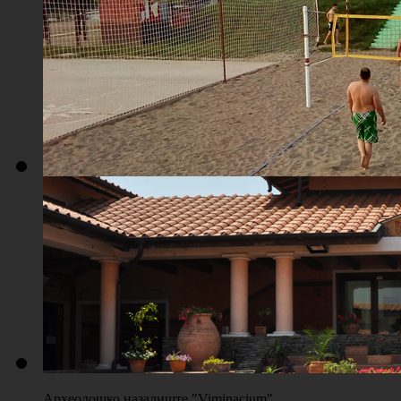
Плажа "Топољар" - Поглед из ваздуха
Плажа "Топољар" - Терени на песку
Археолошко назалиште "Viminacium"