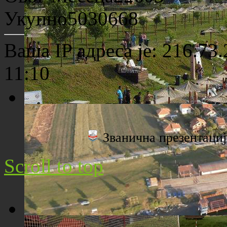
Археолошко налазиште "Viminacium"
Укупно
5030668
Ваша IP адреса је: 216.73.
11:10
Плажа "Топољар" - Поглед са торња
Званична презентац
Scroll to top