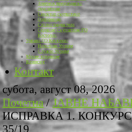
Заменик председника
скупштине
Секретар скупштине
Одборници
Стална радна тела
Седнице Скупштине ГО
Костолац
Управа ГО Костолац
Начелник Управе
Службе Управе
Месне заједнице
Комисије
Контакт
субота, август 08, 2026
Почетна
/
ЈАВНЕ НАБАВ
ИСПРАВКА 1. КОНКУР
35/19