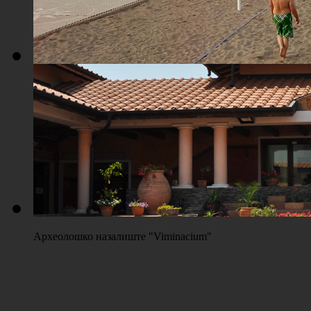
Плажа "Топољар" - Терени на песку
Археолошко назалиште "Viminacium"