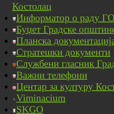
Костолац
Информатор о раду ГО
Буџет Градске општин
Планска документациј
Стратешки документи
Службени гласник Гра
Важни телефони
Центар за културу Кос
Viminacium
SKGO