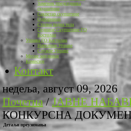
Заменик председника
скупштине
Секретар скупштине
Одборници
Стална радна тела
Седнице Скупштине ГО
Костолац
Управа ГО Костолац
Начелник Управе
Службе Управе
Месне заједнице
Комисије
Контакт
недеља, август 09, 2026
Почетна
/
ЈАВНЕ НАБАВ
КОНКУРСНА ДОКУМЕНТА
Детаљи преузимања