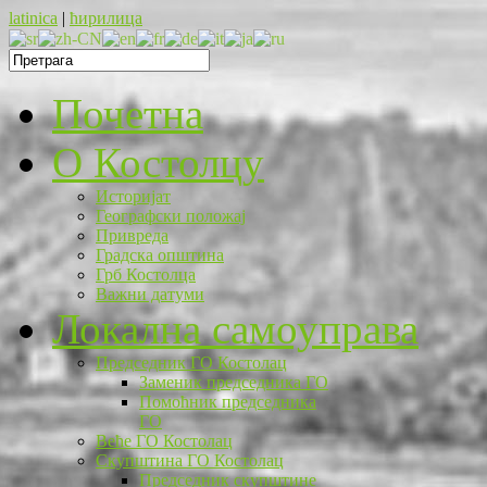
latinica
|
ћирилица
Почетна
O Костолцу
Историјат
Географски положај
Привреда
Градска општина
Грб Костолца
Важни датуми
Локална самоуправа
Председник ГО Костолац
Заменик председника ГО
Помоћник председника
ГО
Веће ГО Костолац
Скупштина ГО Костолац
Председник скупштине