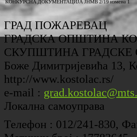
КОНКУРСНА ДОКУМЕНТАЦИЈА ЈНМВ 2/19 измена 1
ГРАД ПОЖАРЕВАЦ
ГРАДСКА ОПШТИНА К
СКУПШТИНА ГРАДСКЕ
Боже Димитријевића 13, К
http://www.kostolac.rs/
e-mail :
grad.kostolac@mts.
Локална самоуправа
Телефон : 012/241-830, Фа