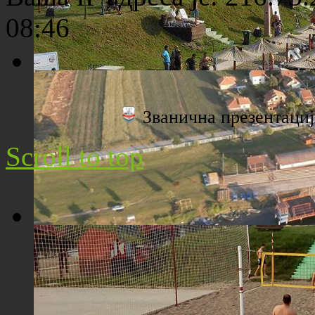
08:46
Плажа "Топољар" - Поглед са торња
Званична презентац
Scroll to top
Плажа "Топољар" - Поглед из ваздуха