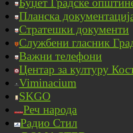
Буџет Градске општин
Планска документациј
Стратешки документи
Службени гласник Гра
Важни телефони
Центар за културу Кос
Viminacium
SKGO
Реч народа
Радио Стил