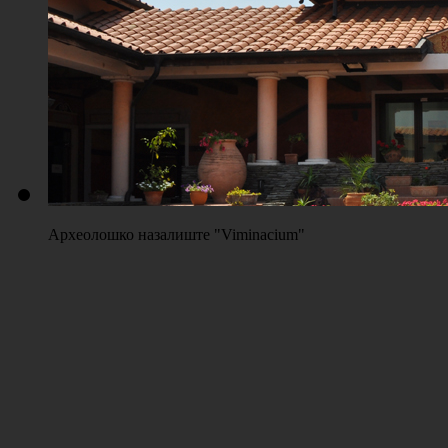
Плажа "Топољар" - Терени на песку
Археолошко назалиште "Viminacium"