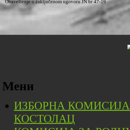
Obaveštenje o zaključenom ugovoru JN br 47-19
Мени
ИЗБОРНА КОМИСИЈА
КОСТОЛАЦ