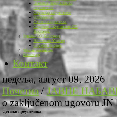
Заменик председника
скупштине
Секретар скупштине
Одборници
Стална радна тела
Седнице Скупштине ГО
Костолац
Управа ГО Костолац
Начелник Управе
Службе Управе
Месне заједнице
Комисије
Контакт
недеља, август 09, 2026
Почетна
/
ЈАВНЕ НАБАВ
o zaključenom ugovoru JN 
Детаљи преузимања