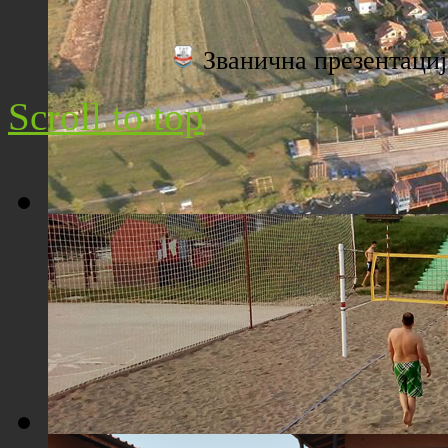
Плажа "Топољар" - Поглед са торња
Званична презентац
Scroll to top
Плажа "Топољар" - Поглед из ваздуха