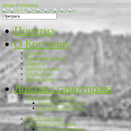
latinica
|
ћирилица
Почетна
O Костолцу
Историјат
Географски положај
Привреда
Градска општина
Грб Костолца
Важни датуми
Локална самоуправа
Председник ГО Костолац
Заменик председника ГО
Помоћник председника
ГО
Веће ГО Костолац
Скупштина ГО Костолац
Председник скупштине