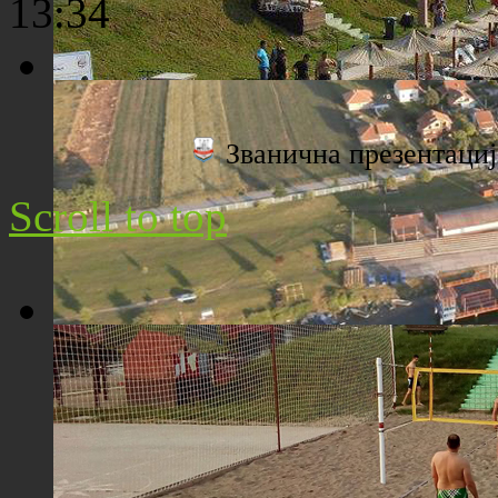
13:34
Плажа "Топољар" - Поглед са торња
Званична презентац
Scroll to top
Плажа "Топољар" - Поглед из ваздуха