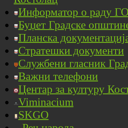
Информатор о раду ГО
Буџет Градске општин
Планска документациј
Стратешки документи
Службени гласник Гра
Важни телефони
Центар за културу Кос
Viminacium
SKGO
Реч народа