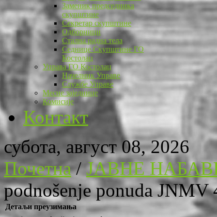
Заменик председника
скупштине
Секретар скупштине
Одборници
Стална радна тела
Седнице Скупштине ГО
Костолац
Управа ГО Костолац
Начелник Управе
Службе Управе
Месне заједнице
Комисије
Контакт
субота, август 08, 2026
Почетна
/
ЈАВНЕ НАБАВ
podnošenje ponuda JNMV 
Детаљи преузимања