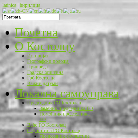
latinica
|
ћирилица
Почетна
O Костолцу
Историјат
Географски положај
Привреда
Градска општина
Грб Костолца
Важни датуми
Локална самоуправа
Председник ГО Костолац
Заменик председника ГО
Помоћник председника
ГО
Веће ГО Костолац
Скупштина ГО Костолац
Председник скупштине