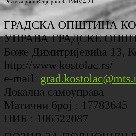
Poziv za podnošenje ponuda JNMV 4-20
ГРАДСКА ОПШТИНА К
УПРАВА ГРАДСКЕ ОПШ
Боже Димитријевића 13, К
http://www.kostolac.rs/
e-mail:
grad.kostolac@mts.
Локална самоуправа
Матични број : 17783645
ПИБ : 106522087