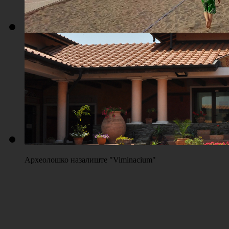
Плажа "Топољар" - Терени на песку
Археолошко назалиште "Viminacium"