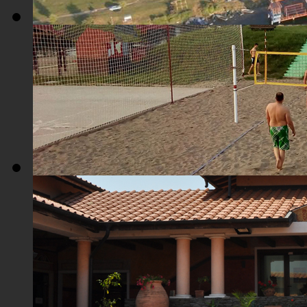
Плажа "Топољар" - Поглед из ваздуха
Плажа "Топољар" - Терени на песку