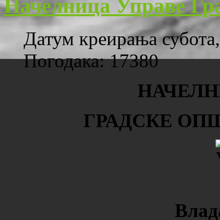
Начелница Управе Гр
Датум креирања субота,
Погодака: 17380
НАЧЕЛН
ГРАДСКЕ ОП
Влад