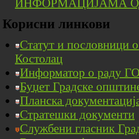
ИНФОРМАЦИЈАМА ОД
Корисни линкови
Статут и пословници 
Костолац
Информатор о раду ГО
Буџет Градске општин
Планска документациј
Стратешки документи
Службени гласник Гра