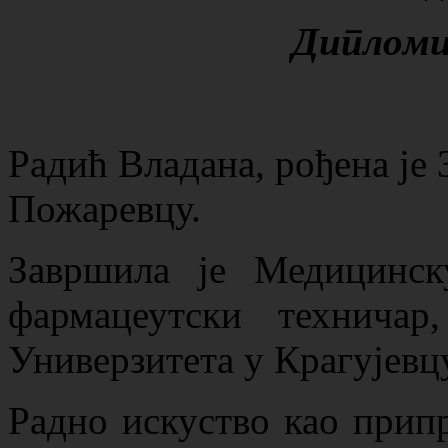
Дипломи
Радић Владана, рођена је 
Пожаревцу.
Завршила је Медицинс
фармацеутски технича
Универзитета у Крагујевц
Радно искуство као припр