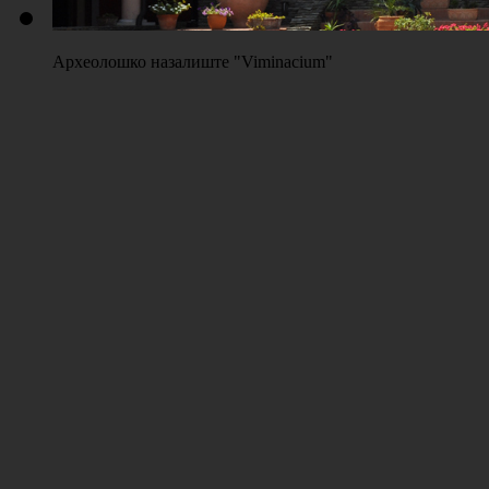
Археолошко назалиште "Viminacium"