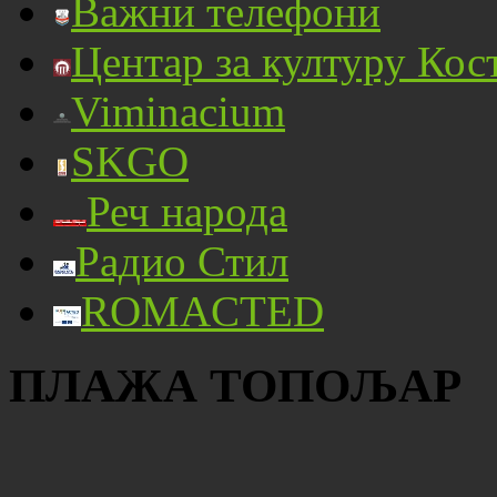
Важни телефони
Центар за културу Кос
Viminacium
SKGO
Реч народа
Радио Стил
ROMACTED
ПЛАЖА ТОПОЉАР