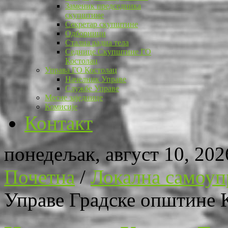
Заменик председника
скупштине
Секретар скупштине
Одборници
Стална радна тела
Седнице Скупштине ГО
Костолац
Управа ГО Костолац
Начелник Управе
Службе Управе
Месне заједнице
Комисије
Контакт
понедељак, август 10, 202
Почетна
/
Локална самоуп
Управе Градске општине 