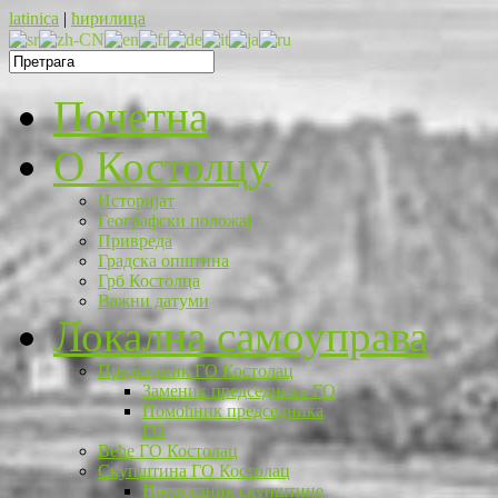
latinica
|
ћирилица
Почетна
O Костолцу
Историјат
Географски положај
Привреда
Градска општина
Грб Костолца
Важни датуми
Локална самоуправа
Председник ГО Костолац
Заменик председника ГО
Помоћник председника
ГО
Веће ГО Костолац
Скупштина ГО Костолац
Председник скупштине