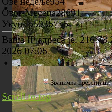
Ове недеље
954
Овог Месеца
28691
Археолошко налазиште "Viminacium"
Укупно
5036756
Ваша IP адреса је: 216.73
2026 07:06
Плажа "Топољар" - Поглед са торња
Званична презентац
Scroll to top