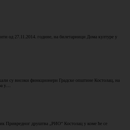
ти од 27.11.2014. године, на билетарници Дома културе у
екали су високи финкционери Градске општине Костолац, на
ра у…
ник Привредног друштва „РИО“ Костолац у коме ће се