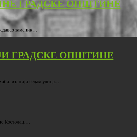
ИНЕ ГРАДСКЕ ОПШТИНЕ
дседавао заменик…
ЈИ ГРАДСКЕ ОПШТИНЕ
ехабилитацији седам улица.…
ине Костолац,…