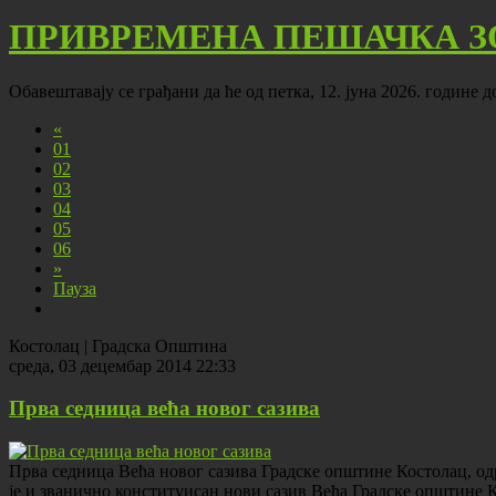
ПРИВРЕМЕНА ПЕШАЧКА З
Обавештавају се грађани да ће од петка, 12. јуна 2026. године 
«
01
02
03
04
05
06
»
Пауза
Костолац | Градска Општина
среда, 03 децембар 2014 22:33
Прва седница већа новог сазива
Прва седница Већа новог сазива Градске општине Костолац, одр
је и званично конституисан нови сазив Већа Градске општине К