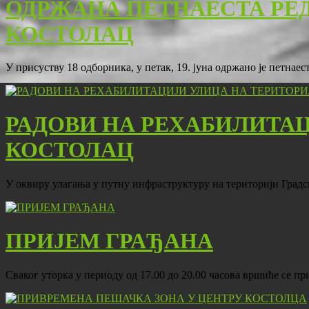
ОДРЖАНА ПЕТНАЕСТА РЕ
КОСТОЛАЦ
У присуству 18 одборника, у петак, 19. јуна одржано је петна
РАДОВИ НА РЕХАБИЛИТА
КОСТОЛАЦ
У оквиру улагања у путну инфраструктуру на територији Град
ПРИЈЕМ ГРАЂАНА
Сваког уторка у периоду од 17.00 до 20.00 часова вршиће се 