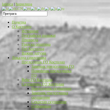
latinica
|
ћирилица
Почетна
O Костолцу
Историјат
Географски положај
Привреда
Градска општина
Грб Костолца
Важни датуми
Локална самоуправа
Председник ГО Костолац
Заменик председника ГО
Помоћник председника
ГО
Веће ГО Костолац
Скупштина ГО Костолац
Председник скупштине
Заменик председника
скупштине
Секретар скупштине
Одборници