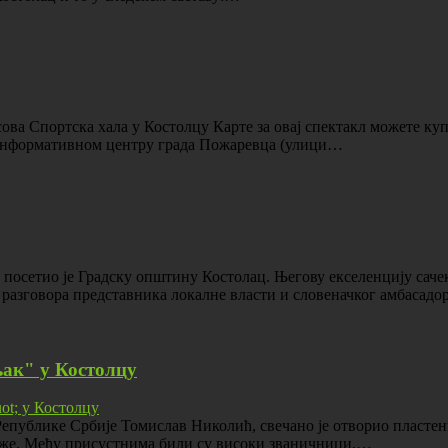
 Спортска хала у Костолцу Карте за овај спектакл можете купи
м информативном центру града Пожаревца (улици…
, посетио је Градску општину Костолац. Његову екселенцију сач
разговора представника локалне власти и словеначког амбасадо
ак" у Костолцу
 Републике Србије Томислав Николић, свечано је отворио пласте
руже. Међу присустнима били су високи званичници,…