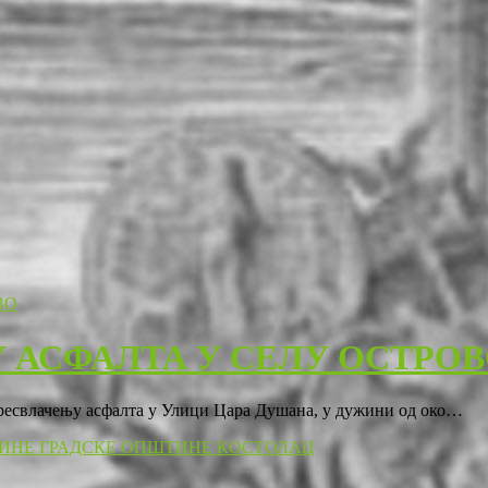
 АСФАЛТА У СЕЛУ ОСТРО
пресвлачењу асфалта у Улици Цара Душана, у дужини од око…