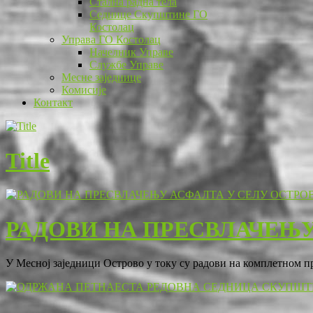
Стална радна тела
Седнице Скупштине ГО
Костолац
Управа ГО Костолац
Начелник Управе
Службе Управе
Месне заједнице
Комисије
Контакт
Title
РАДОВИ НА ПРЕСВЛАЧЕЊУ
У Месној заједници Острово у току су радови на комплетном 