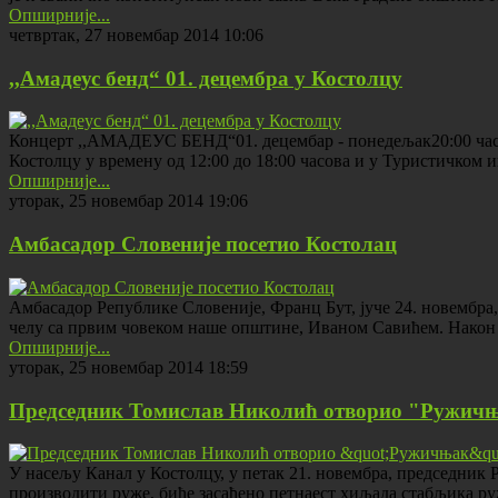
Опширније...
четвртак, 27 новембар 2014 10:06
,,Амадеус бенд“ 01. децембра у Костолцу
Концерт ,,АМАДЕУС БЕНД“01. децембар - понедељак20:00 часова
Костолцу у времену од 12:00 до 18:00 часова и у Туристичко
Опширније...
уторак, 25 новембар 2014 19:06
Амбасадор Словеније посетио Костолац
Амбасадор Републике Словеније, Франц Бут, јуче 24. новембра
челу са првим човеком наше општине, Иваном Савићем. Након 
Опширније...
уторак, 25 новембар 2014 18:59
Председник Томислав Николић отворио "Ружичњ
У насељу Канал у Костолцу, у петак 21. новембра, председник
производити руже, биће засађено петнаест хиљада стабљика 