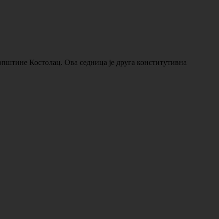
 општине Костолац. Ова седница је друга конститутивна