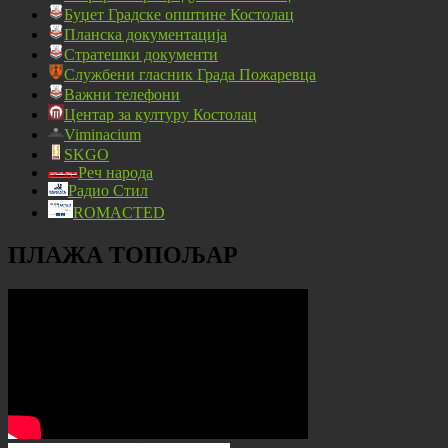
Буџет Градске општине Костолац
Планска документација
Стратешки документи
Службени гласник Града Пожаревца
Важни телефони
Центар за културу Костолац
Viminacium
SKGO
Реч народа
Радио Стил
ROMACTED
ПЛАЖА ТОПОЉАР