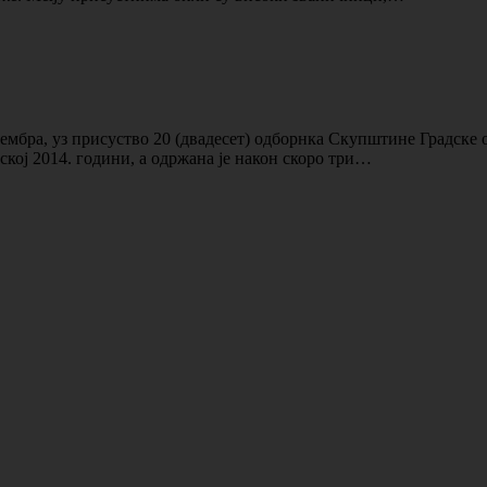
вембра, уз присуство 20 (двадесет) одборнка Скупштине Градске
кој 2014. години, а одржана је након скоро три…