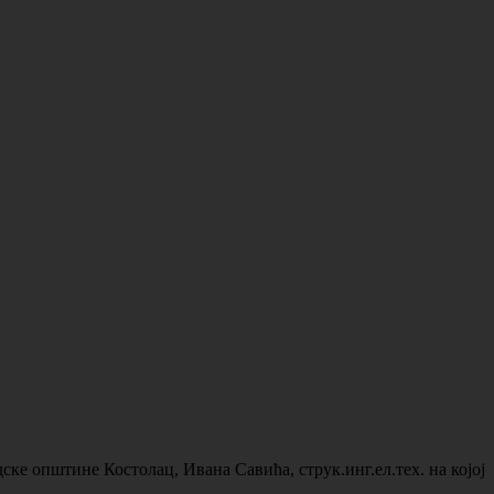
ке општине Костолац, Ивана Савића, струк.инг.ел.тех. на којој