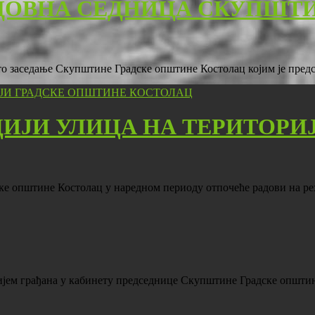
ДОВНА СЕДНИЦА СКУПШТ
есто заседање Скупштине Градске општине Костолац којим је пре
ЦИЈИ УЛИЦА НА ТЕРИТОРИ
ске општине Костолац у наредном периоду отпочеће радови на р
пријем грађана у кабинету председнице Скупштине Градске општ