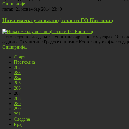
Опширније...
петак, 21 новембар 2014 23:40
Нова имена у локалној власти ГО Костолац
Пето редовно заседање Скупштине одржано је у уторак, 18. но
седница Скупштине Градске општине Костолац у овој календарс
Опширније...
Старт
Претходна
282
283
284
285
286
287
288
289
290
291
Следећа
Крај