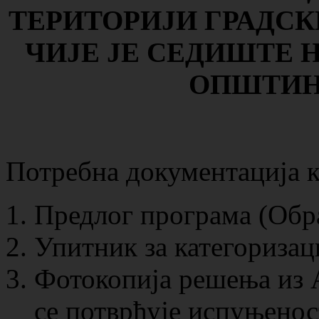
ТЕРИТОРИЈИ ГРАДС
ЧИЈЕ ЈЕ СЕДИШТЕ 
ОПШТИН
Потребна документација ко
Предлог програма (Обра
Упитник за категоризац
Фотокопија решења из 
се потврђује испуњеност