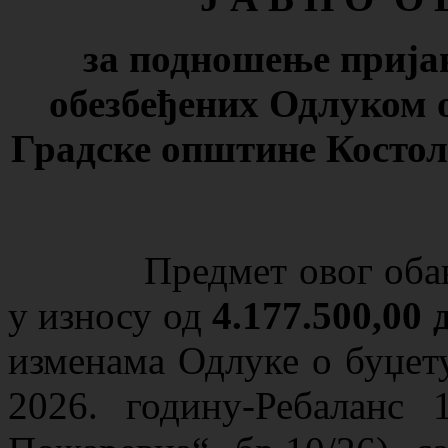
за подношење прија
обезбеђених Одлуком 
Градске општине Костола
Предмет овог обавешт
у износу од
4.177.500,00
изменама Одлуке о буџет
2026. годину-Ребаланс 