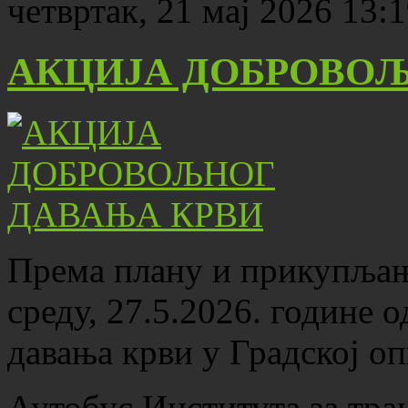
четвртак, 21 мај 2026 13:
АКЦИЈА ДОБРОВОЉ
Према плану и прикупљањ
среду, 27.5.2026. године 
давања крви у Градској о
Аутобус Института за тра