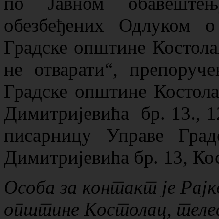
по Јавном обавештењ
обезбеђених Одлуком 
Градске општине Костолац
не отварати“, препоруч
Градске општине Костолац
Димитријевића бр. 13., 1
писарницу Управе Град
Димитријевића бр. 13, Ко
Особа за контакт је Рајк
општине Костолац, телеф