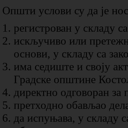
Општи услови су да је но
регистрован у складу са
искључиво или претежн
основи, у складу са зак
има седиште и своју ак
Градске општине Косто
директно одговоран за 
претходно обављао дела
да испуњава, у складу с