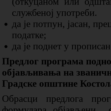
(откуцаном или одшта
службеној употреби.
да је потпун, јасан, пр
податке;
да је поднет у прописан
Предлог програма поднос
објављивања
на званичн
Градске општине Костол
Обрасци предлога прог
формулара објављени с