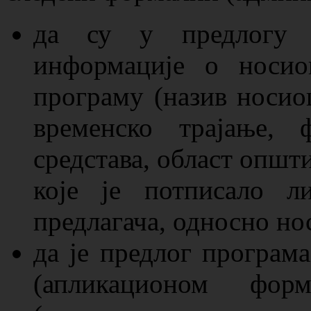
да су у предлогу п
информације о носио
програму (назив носио
временско трајање, 
средстава, област општ
које је потписало л
предлагача, односно но
да је предлог програм
(апликационом фор