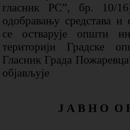
гласник РС”, бр. 10/1
одобравању средстава и
се остварује општи и
територији Градске о
Гласник Града Пожаревца“,
објављује
Ј А В Н О О 