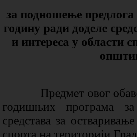
за подношење предлог
годину ради доделе
сред
и интереса
у области с
општи
Предмет овог обавешт
годишњих програма за
средстава за остваривање
спорта на територији Гра