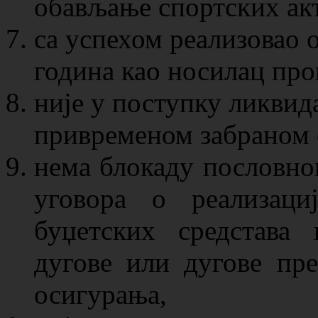
обављање спортских акт
са успехом реализовао 
година као носилац про
није у поступку ликвида
привременом забраном 
нема блокаду пословно
уговора о реализаци
буџетских средстава
дугове или дугове пре
осигурања,