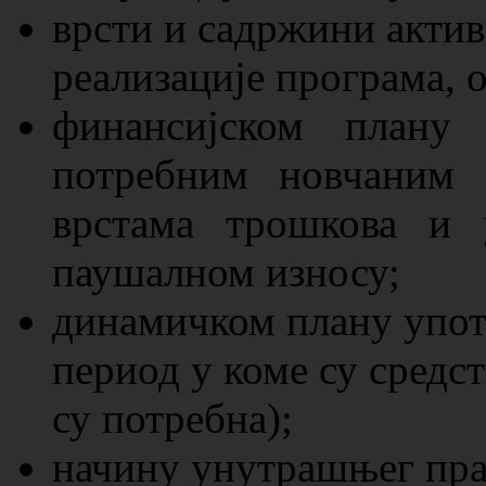
врсти и садржини актив
реализације програма, 
финансијском плану 
потребним новчаним 
врстама трошкова и 
паушалном износу;
динамичком плану упот
период у коме су средст
су потребна);
начину унутрашњег пра