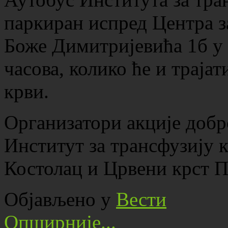
паркиран испред Центра з
Боже Димитријевића 1б у 
часова, колико ће и траја
крви.
Организатори акције добр
Институт за трансфузију 
Костолац и Црвени крст 
Објављено у
Вести
Опширније...