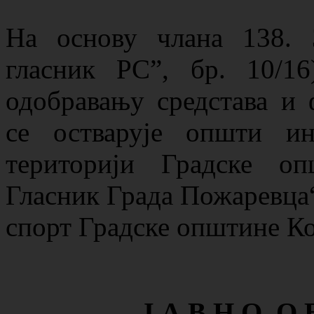
Нa oснoву члaнa 138. 
гласник РС”, бр. 10/1
одобравању средстава и
се остварује општи и
територији Градске о
Гласник Града Пожаревца“,
спорт Градске општине Ко
Ј А В Н О О 