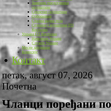
Заменик председника
скупштине
Секретар скупштине
Одборници
Стална радна тела
Седнице Скупштине ГО
Костолац
Управа ГО Костолац
Начелник Управе
Службе Управе
Месне заједнице
Комисије
Контакт
петак, август 07, 2026
Почетна
Чланци поређани по 