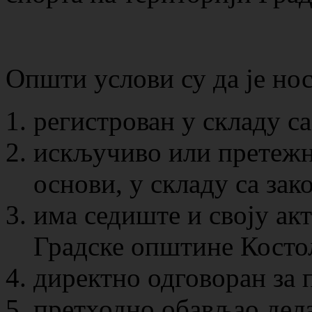
Општи услови су да је но
регистрован у складу са
искључиво или претежн
основи, у складу са зак
има седиште и своју ак
Градске општине Косто
директно одговоран за 
претходно обављао дела