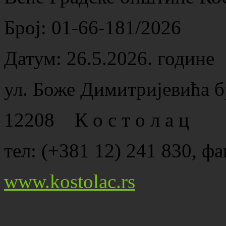
Број: 01-66-181/2026
Датум: 26.5.2026. године
ул. Боже Димитријевића б
12208 К о с т о л а ц
тел: (+381 12) 241 830, фа
www.kostolac.rs