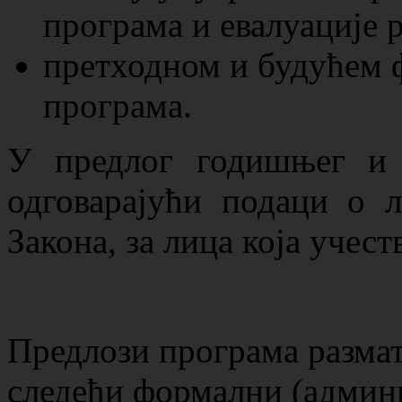
програма и евалуације р
претходном и будућем
програма.
У предлог годишњег и 
одговарајући подаци о л
Закона, за лица која учест
Предлози програма размат
следећи формални (админ