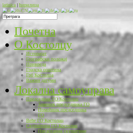
latinica
|
ћирилица
Почетна
O Костолцу
Историјат
Географски положај
Привреда
Градска општина
Грб Костолца
Важни датуми
Локална самоуправа
Председник ГО Костолац
Заменик председника ГО
Помоћник председника
ГО
Веће ГО Костолац
Скупштина ГО Костолац
Председник скупштине