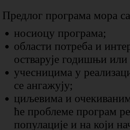
Предлог програма мора са
носиоцу програма;
области потреба и интер
остварује годишњи или
учесницима у реализаци
се ангажују;
циљевима и очекиваним
ће проблеме програм р
популације и на који н