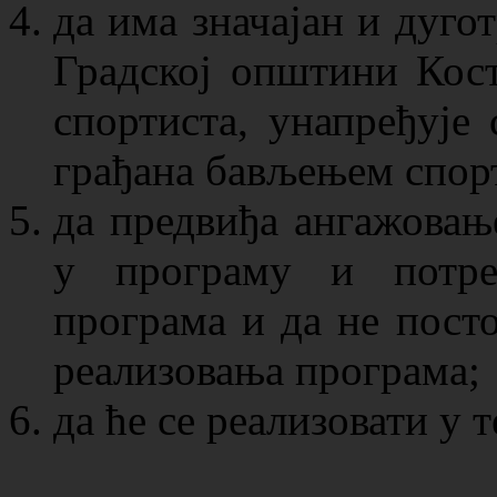
да има значајан и дугот
Градској општини Кост
спортиста, унапређује 
грађана бављењем спорт
да предвиђа ангажовање
у програму и потреб
програма и да не пост
реализовања програма;
да ће се реализовати у 