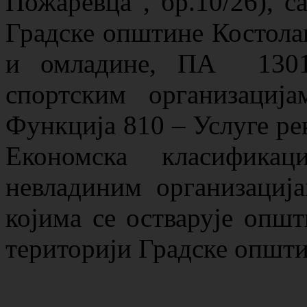
Пожаревца“, бр.10/26), с
Градске општине Костолац
и омладине, ПА 1301
спортским организациј
Функција 810 – Услуге рек
Економска класифик
невладиним организациј
којима се остварује општ
територији Градске општи