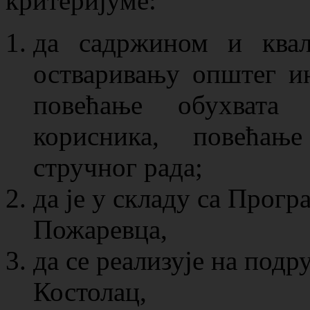
критеријуме:
да садржином и ква
остваривању општег ин
повећање обухвата 
корисника, повећањ
стручног рада;
да је у складу са Прогр
Пожаревца,
да се реализује на под
Костолац,