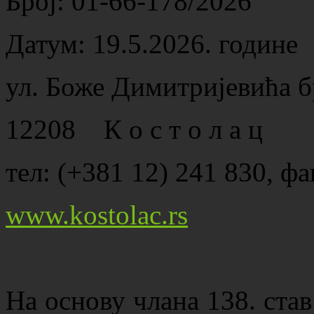
Број: 01-66-178/2026
Датум: 19.5.2026. године
ул. Боже Димитријевића б
12208 К о с т о л а ц
тел: (+381 12) 241 830, фа
www.kostolac.rs
Нa oснoву члaнa 138. став