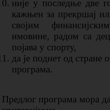
није у последње две 
кажњен за прекршај ил
својим финансијски
имовине, радом са де
појава у спорту,
да је поднет од стране
програма.
Предлог програма мора да